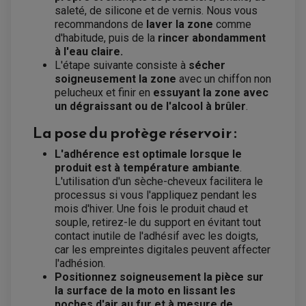
BOITIER CDI QUAD ET SSV
saleté, de silicone et de vernis. Nous vous
CHARGEUR DE BATTERIE QUAD / SSV
recommandons de
laver la zone
comme
COMPTEUR QUAD / SSV
d'habitude, puis de la
rincer abondamment
CONTACTEUR A CLÉ QUAD
DÉMARREUR
à l'eau claire.
ECLAIRAGE LED / HALOGÈNE
L'étape suivante consiste à
sécher
STATOR ET REDRESSEUR / REGULATEUR
soigneusement la zone
avec un chiffon non
VENTILATEUR DE RADIATEUR
pelucheux et finir en
essuyant la zone avec
un dégraissant ou de l'alcool à brûler
.
EQUIPEMENT FREINAGE QUAD / SSV
PNEUMATIQUE
DISQUE DE FREIN QUAD / SSV
La pose du protège réservoir :
KIT DURITE DE FREIN QUAD
MOUSSE
KIT REPARATION MAÎTRE CYLINDRE QUAD / SSV
CHAMBRE À AIR
L'adhérence est optimale lorsque le
PLAQUETTES DE FREIN QUAD / SSV
produit est à température ambiante
.
EQUIPEMENT FREINAGE MOTO CROSS ET
L'utilisation d'un sèche-cheveux facilitera le
HUILE ET PRODUIT D'ENTRETIEN QUAD
FREINAGE
ENDURO
processus si vous l'appliquez pendant les
HUILE POUR QUAD
ACCESSOIRE + VISSERIE FREINAGE
ACCESSOIRES FREINAGE
mois d'hiver. Une fois le produit chaud et
PRODUIT D'ENTRETIEN QUAD
DISQUE DE FREIN
DISQUE DE FREIN AVANT
souple, retirez-le du support en évitant tout
PLAQUETTE DE FREIN
DISQUE DE FREIN ARRIÈRE
contact inutile de l'adhésif avec les doigts,
KIT DURITE DE FREIN
PLAQUETTE DE FREIN
JANTES / ACCESSOIRES QUAD ET SSV
KIT DURITE D'EMBRAYAGE MOTO
KIT RÉPARATION PÉDALE DE FREIN
car les empreintes digitales peuvent affecter
KIT RÉPARATION ÉTRIER DE FREIN
CHAÎNE A NEIGE QUAD-SSV
KIT RÉPARATION MAÎTRE CYLINDRE
l'adhésion.
KIT RÉPARATION MAÎTRE CYLINDRE
CHAÎNES A NEIGE
KIT RÉPARATION ÉTRIER DE FREIN
PRODUIT ENTRETIEN
Positionnez soigneusement la pièce sur
MAÎTRE CYLINDRE
CHAMBRE A AIR QUAD ET SSV
FILTRE A AIR
CLOUS / CRAMPON VISSABLE
la surface de la moto en lissant les
FILTRE A HUILE
ÉLARGISSEURES DE VOIES QUAD
ROULEMENT MOTO CROSS ET ENDURO
poches d'air au fur et à mesure de