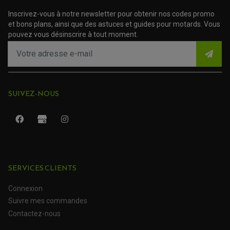
Inscrivez-vous à notre newsletter pour obtenir nos codes promo
et bons plans, ainsi que des astuces et guides pour motards. Vous
pouvez vous désinscrire à tout moment.
SUIVEZ-NOUS
ROULEMENT QUAD / SSV
JOINT DE TIGE D'AMORTISSEUR
SERVICES CLIENTS
KIT ROULEMENT D'AMORTISSEUR
KIT ROULEMENT DE BRAS OSCILLANT
KIT ROULEMENT DE BIELLETTES D'AMORTISSEUR
PLASTIQUES MOTO CROSS ET ENDURO
Connexion
KIT RÉPARATION ENTRETOISE D'AMORTISSEUR
PLASTIQUES GASGAS
KIT ROULEMENT & JOINT DE DIFFÉRENTIEL
Suivre mes commandes
PLASTIQUES HONDA
ROULEMENT DE COLONNE DE DIRECTION
PLASTIQUES HUSQVARNA
ROULEMENTS DE ROUES
Contactez-nous
PLASTIQUES KAWASAKI
PLASTIQUES KTM