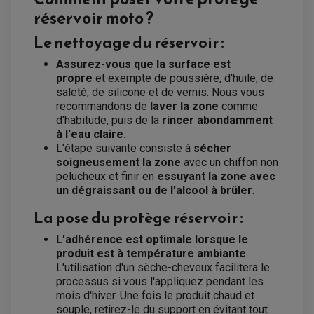
réservoir moto ?
Le nettoyage du réservoir :
Assurez-vous que la surface est
propre
et exempte de poussière, d'huile, de
saleté, de silicone et de vernis. Nous vous
recommandons de
laver la zone
comme
EQUIPEMENT ELECTRIQUE QUAD / SSV
d'habitude, puis de la
rincer abondamment
ACCESSOIRES ELECTRIQUE QUAD / SSV
à l'eau claire.
BOITIER CDI QUAD ET SSV
L'étape suivante consiste à
sécher
CHARGEUR DE BATTERIE QUAD / SSV
COMPTEUR QUAD / SSV
soigneusement la zone
avec un chiffon non
CONTACTEUR A CLÉ QUAD
pelucheux et finir en
essuyant la zone avec
DÉMARREUR
un dégraissant ou de l'alcool à brûler
.
ECLAIRAGE LED / HALOGÈNE
STATOR ET REDRESSEUR / REGULATEUR
La pose du protège réservoir :
VENTILATEUR DE RADIATEUR
L'adhérence est optimale lorsque le
EQUIPEMENT FREINAGE QUAD / SSV
produit est à température ambiante
.
PNEUMATIQUE
DISQUE DE FREIN QUAD / SSV
L'utilisation d'un sèche-cheveux facilitera le
KIT DURITE DE FREIN QUAD
MOUSSE
KIT REPARATION MAÎTRE CYLINDRE QUAD / SSV
processus si vous l'appliquez pendant les
CHAMBRE À AIR
PLAQUETTES DE FREIN QUAD / SSV
mois d'hiver. Une fois le produit chaud et
souple, retirez-le du support en évitant tout