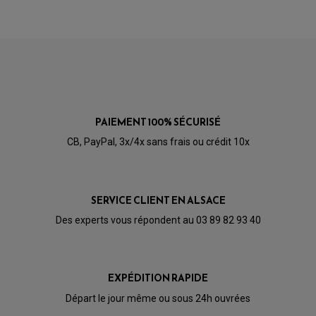
RETROVISEUR MOTO TYPE ORIGINE
GALET DE VARIATEUR
Publié le 24/05/2017 à 11:49
(Date de commande : 09/05/2017)
SÉLECTEUR DE VITESSE
COURROIE
bien
VARIATEUR SCOOTER
POMPE A ESSENCE
PAIEMENT 100% SÉCURISÉ
CB, PayPal, 3x/4x sans frais ou crédit 10x
SERVICE CLIENT EN ALSACE
Des experts vous répondent au 03 89 82 93 40
EXPÉDITION RAPIDE
Départ le jour même ou sous 24h ouvrées