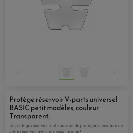


Protège réservoir V-parts universel
BASIC petit modèles, couleur
ACCESSOIRES QUAD
Transparent.
ACCESSOIRES ANODISES POUR QUAD
BOUCHON DE RÉSERVOIR QUAD
GUIDON QUAD
Ce protège réservoir moto permet de protéger la peinture de
KIT DÉCO QUAD / SSV
votre réservoir avec un design unique !