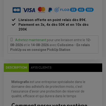
CLIGNOTANT MOTO
ECLAIRAGE SCOOTER
KIT RÉPARATION POMPE A EAU
CLIGNOTANT TYPE ORIGINE
POMPE A ESSENCE
PIPE D'ADMISSION
DÉMARREUR
RADIATEUR
ECLAIRAGE MOTO
DURITE RADIATEUR
FEUX ADDITIONNELS
FREINAGE
KIT RECONDITIONNEMENT DEMARREUR
Livraison offerte en point relais dès 89€.
DISQUE DE FREIN AVANT
POMPE A ESSENCE
ACCESSOIRE + VISSERIE FREINAGE
Paiement en 3x, 4x dès 50€ et en 10x dès
REDRESSEUR / REGULATEUR
DISQUE DE FREIN ARRIERE
STATOR
200€
PLAQUETTE DE FREIN AVANT
PLAQUETTE DE FREIN ARRIERE
MAÎTRE CYLINDRE
ENTRETIEN MOTO
Achetez maintenant
pour une livraison
entre le
12-
ATELIER, PADDOCK, STAND
08-2026
et le
14-08-2026
avec
Colissimo - En relais
ANTIPARASITE NGK
PickUp ou en consigne PickUp Station
BOUGIE NGK
FILTRE A AIR
FILTRE A HUILE
FILTRE ET ACCESSOIRE ESSENCE
OUTILLAGE
DESCRIPTION
AVIS CLIENTS
PRODUIT D'ENTRETIEN
Motografix
est une entreprise spécialisée dans le
domaine des adhésifs de protection moto, c'est
l'assurance d'avoir une protection de réservoir de
qualité, efficace et qui durera dans le temps.
Comment poser votre protège