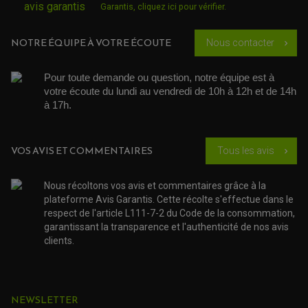
Garantis,
cliquez ici pour vérifier
.
SUSPENSION
CHAMBRE A AIR
OUTILLAGE QUAD
NOS MARQUES
JOINT SPY
FOURCHE ET AMORTISSEUR
ACCESSOIRE SCOOTER APRILIA
PROTECTION MOTO
NOTRE ÉQUIPE À VOTRE ÉCOUTE
Nous contacter
chevron_right
ACCESSOIRE SCOOTER BMW
COUVRE CARTER ET SLIDER
ACCESSOIRE SCOOTER GILERA
PATINS DE PROTECTION TOP BLOCK
PATIN DE RECHANGE TOP BLOCK
Pour toute demande ou question, notre équipe est à 
ACCESSOIRE SCOOTER HONDA
PROTECTION RADIATEUR
votre écoute du lundi au vendredi de 10h à 12h et de 14h 
ACCESSOIRE SCOOTER KYMCO
PROTECTION FOURCHE ET BRAS OSCILLANT
à 17h. 
PROTECTION SILENCIEUX
ACCESSOIRE SCOOTER MBK
PROTECTION LEVIER
ACCESSOIRE SCOOTER PEUGEOT
TAMPONS ALLOY ULTIMA
ACCESSOIRE SCOOTER PIAGGIO
VOS AVIS ET COMMENTAIRES
Tous les avis
chevron_right
ACCESSOIRE SCOOTER SUZUKI
ROULEMENT MOTO
ACCESSOIRE SCOOTER VESPA
ROULEMENT DE ROUE
ACCESSOIRE SCOOTER YAMAHA
ROULEMENT DE DIRECTION
Nous récoltons vos avis et commentaires grâce à la
plateforme Avis Garantis. Cette récolte s'effectue dans le
respect de l'article L111-7-2 du Code de la consommation,
TRANSMISSION
garantissant la transparence et l'authenticité de nos avis
AMORTISSEUR DE COUPLE
EMBRAYAGE MOTO
clients.
KIT CHAÎNE MOTO
NEWSLETTER