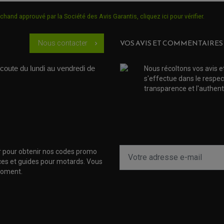
chand approuvé par la Société des Avis Garantis,
cliquez ici pour vérifier
.
VOS AVIS ET COMMENTAIRES
Nous contacter
chevron_right
coute du lundi au vendredi de 
Nous récoltons vos avis e
s'effectue dans le respec
transparence et l'authenti
r pour obtenir nos codes promo
uces et guides pour motards. Vous
moment.