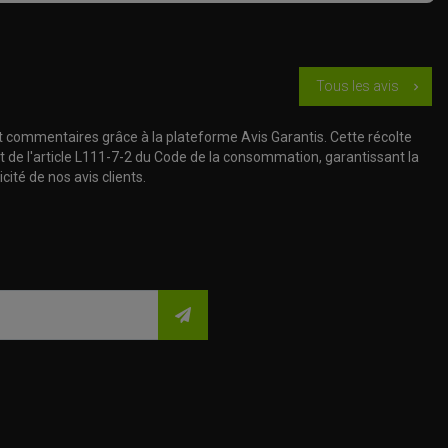
Tous les avis
chevron_right
t commentaires grâce à la plateforme Avis Garantis. Cette récolte
t de l'article L111-7-2 du Code de la consommation, garantissant la
cité de nos avis clients.