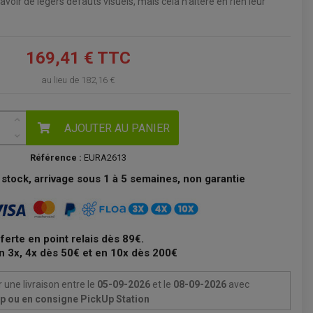
avoir de légers défauts visuels, mais cela n'altère en rien leur
VOIR LE PANIER
169,41 € TTC
au lieu de
182,16 €
AJOUTER AU PANIER
Référence :
EURA2613
stock, arrivage sous 1 à 5 semaines, non garantie
fferte en point relais dès 89€.
n 3x, 4x dès 50€ et en 10x dès 200€
 une livraison
entre le
05-09-2026
et le
08-09-2026
avec
Up ou en consigne PickUp Station