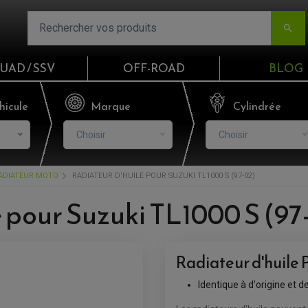

UAD / SSV
OFF-ROAD
BLOG
Email
hicule
Marque
Cylindrée
Choisir
Choisir
Mot de passe
ADIATEUR MOTO
RADIATEUR D'HUILE POUR SUZUKI TL1000 S (97-02)
Mot de p
e pour Suzuki TL1000 S (97
CO
Radiateur d'huile 
S'I
Identique à d'origine et 