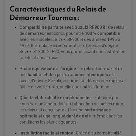
PONTETS / REHAUSSES DE GUIDON
Caractéristiques du Relais de
REPOSE PIED QUAD
Démarreur Tourmax :
BAGAGERIE / TREUIL / ATTELAGE
ÉQUIPEMENT ÉLECTRIQUE
Compatibilité parfaite avec Suzuki RF900 R
: Ce relais
COFFRE / TOP CASE QUAD
ACCESSOIRES ÉLECTRIQUE ENDURO
TREUIL ET ATTELAGE QUAD-SSV
de démarreur est conçu pour être
100 % compatible
PLAQUE PHARE
BAGAGERIE
avec les modèles Suzuki RF900 R des années 1996 à
COMPTEUR D'HEURE
BAGAGERIE SOUPLE
1997. Il remplace directement la référence d'origine
DÉMARREUR
ÉCHAPPEMENT QUAD
ACCESSOIRE GPS, SMARTPHONE
CONDENSATEUR
Suzuki 31800-21E20, vous garantissant une installation
ÉCHAPPEMENT QUAD
SELLE CONFORT
BOBINE D'ALLUMAGE
rapide et sans tracas.
SUPPORT TOP CASE
COUPE-CONTACT
SUPPORT VALISE LATERAL
ENTRETIEN QUAD / SSV
TOP CASE ET VALISES
Pièce équivalente à l'origine
: Le relais Tourmax offre
BATTERIE
TRANSMISSION
une
fiabilité et des performances identiques
à la
BOUGIE QUAD
KIT CHAÎNE
ÉCHAPPEMENT MOTO
pièce d'origine Suzuki, assurant un démarrage rapide et
ÉCHAPEMENT SCOOTER
FILTRE A AIR BMC QUAD
GUIDE CHAÎNE
FILTRE A AIR QUAD
fiable de votre moto, quelle que soit la situation.
SILENCIEUX / ÉCHAPPEMENT MOTO
ÉCHAPPEMENT SCOOTER
PATIN DE BRAS OSCILLANT
FILTRE A HUILE QUAD
ACCESSOIRE ÉCHAPPEMENT
ROULETTE DE CHAÎNE
Qualité et durabilité exceptionnelles
: Fabriqué par
EMBRAYAGE OFF ROAD
ELECTRICITÉ
Tourmax, un leader dans la fabrication de pièces moto,
ÉLECTRICITÉ
CLIGNOTANT TYPE ORIGINE
ce relais est conçu pour offrir une
performance
ACCESSOIRES ELECTRIQUE
PIÈCE MOTEUR
BATTERIE SCOOTER
optimale et une longue durée de vie
, même dans les
BATTERIE
CHARGEUR DE BATTERIE
POMPE À EAU BOYESEN
CHARGEUR BATTERIE
REDRESSEUR / RÉGULATEUR
conditions les plus exigeantes.
KIT RÉPARATION CARBU
CLIGNOTANT MOTO
ECLAIRAGE SCOOTER
KIT RÉPARATION POMPE A EAU
CLIGNOTANT TYPE ORIGINE
POMPE A ESSENCE
PIPE D'ADMISSION
Installation facile et rapide
: Grâce à sa compatibilité
DÉMARREUR
RADIATEUR