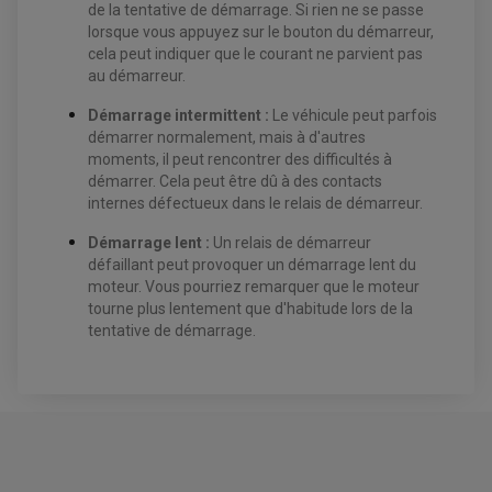
PLAQUETTE DE FREIN
DISQUE DE FREIN ARRIÈRE
de la tentative de démarrage. Si rien ne se passe
KIT DURITE DE FREIN
PLAQUETTE DE FREIN
lorsque vous appuyez sur le bouton du démarreur,
JANTES / ACCESSOIRES QUAD ET SSV
KIT DURITE D'EMBRAYAGE MOTO
KIT RÉPARATION PÉDALE DE FREIN
cela peut indiquer que le courant ne parvient pas
CHAÎNE A NEIGE QUAD-SSV
KIT RÉPARATION ÉTRIER DE FREIN
KIT RÉPARATION MAÎTRE CYLINDRE
CHAÎNES A NEIGE
KIT RÉPARATION MAÎTRE CYLINDRE
KIT RÉPARATION ÉTRIER DE FREIN
au démarreur.
PRODUIT ENTRETIEN
CHAMBRE A AIR QUAD ET SSV
MAÎTRE CYLINDRE
FILTRE A AIR
CLOUS / CRAMPON VISSABLE
Démarrage intermittent :
Le véhicule peut parfois
FILTRE A HUILE
ÉLARGISSEURES DE VOIES QUAD
ROULEMENT MOTO CROSS ET ENDURO
BOUGIE SCOOTER
démarrer normalement, mais à d'autres
JANTES QUAD ET SSV
HUILE ET PRODUIT D'ENTRETIEN
ROULEMENT DE ROUE AVANT
PRODUIT D'ENTRETIEN
moments, il peut rencontrer des difficultés à
HUILE MOTEUR
ROULEMENT DE ROUE ARRIÈRE
FILTRE A AIR K&N
PRODUIT D'ENTRETIEN
ROULEMENT D'AMORTISSEUR
démarrer. Cela peut être dû à des contacts
ROULEMENT BIELLETTES
internes défectueux dans le relais de démarreur.
ROULEMENT COLONNE DE DIRECTION
HUILE ET LUBRIFIANTS SCOOTER
PARTIE CYCLE
ROULEMENT BRAS OSCILLANT
HUILE SCOOTER
Démarrage lent :
Un relais de démarreur
ARAIGNÉE / SUPPORT CARÉNAGE
PRODUIT D'ENTRETIEN SCOOTER
défaillant peut provoquer un démarrage lent du
BULLE / PARE-BRISE
CÂBLE ACCÉLÉRATEUR
moteur. Vous pourriez remarquer que le moteur
CABLE D'EMBRAYAGE
PARTIE CYCLE
tourne plus lentement que d'habitude lors de la
KIT RABAISSEMENT MOTO
BULLE / PARE-BRISE
tentative de démarrage.
KIT STREET BIKE
LEVIER DE FREIN
LEVIER DE FREIN
RÉTROVISEUR TYPE ORIGINE
LEVIER D'EMBRAYAGE
OPTIQUE TYPE ORIGINE
PÉDALE DE FREIN
PIÈCE MOTEUR
REPOSE PIED TYPE ORIGINE
RETROVISEUR MOTO TYPE ORIGINE
GALET DE VARIATEUR
SÉLECTEUR DE VITESSE
COURROIE
VARIATEUR SCOOTER
POMPE A ESSENCE