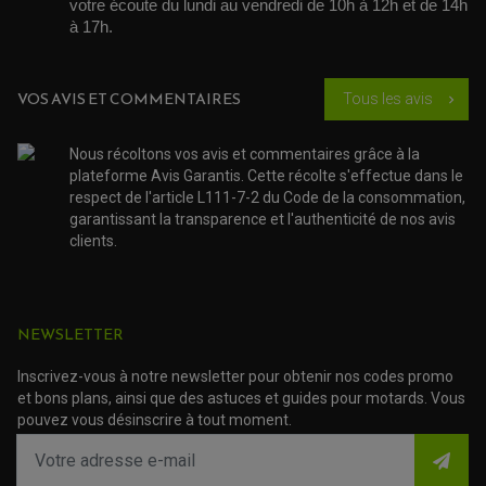
votre écoute du lundi au vendredi de 10h à 12h et de 14h 
ACCESSOIRE SCOOTER GILERA
PATINS DE PROTECTION TOP BLOCK
PATIN DE RECHANGE TOP BLOCK
à 17h. 
ACCESSOIRE SCOOTER HONDA
PROTECTION RADIATEUR
ACCESSOIRE SCOOTER KYMCO
PROTECTION FOURCHE ET BRAS OSCILLANT
PROTECTION SILENCIEUX
ACCESSOIRE SCOOTER MBK
PROTECTION LEVIER
VOS AVIS ET COMMENTAIRES
ACCESSOIRE SCOOTER PEUGEOT
Tous les avis
chevron_right
TAMPONS ALLOY ULTIMA
ACCESSOIRE SCOOTER PIAGGIO
ACCESSOIRE SCOOTER SUZUKI
ROULEMENT MOTO
Nous récoltons vos avis et commentaires grâce à la
ACCESSOIRE SCOOTER VESPA
plateforme Avis Garantis. Cette récolte s'effectue dans le
ROULEMENT DE ROUE
ACCESSOIRE SCOOTER YAMAHA
ROULEMENT DE DIRECTION
respect de l'article L111-7-2 du Code de la consommation,
garantissant la transparence et l'authenticité de nos avis
clients.
TRANSMISSION
AMORTISSEUR DE COUPLE
EMBRAYAGE MOTO
KIT CHAÎNE MOTO
NEWSLETTER
Inscrivez-vous à notre newsletter pour obtenir nos codes promo
et bons plans, ainsi que des astuces et guides pour motards. Vous
pouvez vous désinscrire à tout moment.