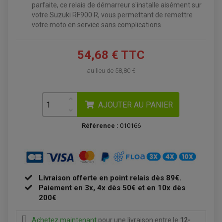
ECLAIRAGE MOTO
parfaite, ce relais de démarreur s'installe aisément sur
DURITE RADIATEUR
FEUX ADDITIONNELS
FREINAGE
votre Suzuki RF900 R, vous permettant de remettre
KIT RECONDITIONNEMENT DEMARREUR
DISQUE DE FREIN AVANT
votre moto en service sans complications.
POMPE A ESSENCE
ACCESSOIRE + VISSERIE FREINAGE
REDRESSEUR / REGULATEUR
DISQUE DE FREIN ARRIERE
STATOR
PLAQUETTE DE FREIN AVANT
54,68 € TTC
PLAQUETTE DE FREIN ARRIERE
MAÎTRE CYLINDRE
ENTRETIEN MOTO
au lieu de
58,80 €
ATELIER, PADDOCK, STAND
ANTIPARASITE NGK
BOUGIE NGK
FILTRE A AIR
AJOUTER AU PANIER
FILTRE A HUILE
FILTRE ET ACCESSOIRE ESSENCE
OUTILLAGE
Référence :
010166
PRODUIT D'ENTRETIEN
Livraison offerte en point relais dès 89€.
Paiement en 3x, 4x dès 50€ et en 10x dès
200€
Achetez maintenant
pour une livraison
entre le
12-