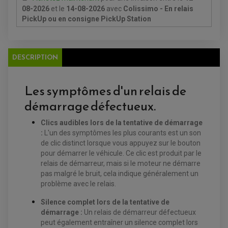
08-2026
et le
14-08-2026
avec
Colissimo - En relais
PickUp ou en consigne PickUp Station
EQUIPEMENT ELECTRIQUE QUAD / SSV
DESCRIPTION
ACCESSOIRES ELECTRIQUE QUAD / SSV
BOITIER CDI QUAD ET SSV
CHARGEUR DE BATTERIE QUAD / SSV
COMPTEUR QUAD / SSV
Les symptômes d'un relais de
CONTACTEUR A CLÉ QUAD
DÉMARREUR
démarrage défectueux.
ECLAIRAGE LED / HALOGÈNE
STATOR ET REDRESSEUR / REGULATEUR
VENTILATEUR DE RADIATEUR
Clics audibles lors de la tentative de démarrage
:
L'un des symptômes les plus courants est un son
de clic distinct lorsque vous appuyez sur le bouton
EQUIPEMENT FREINAGE QUAD / SSV
pour démarrer le véhicule. Ce clic est produit par le
PNEUMATIQUE
DISQUE DE FREIN QUAD / SSV
relais de démarreur, mais si le moteur ne démarre
KIT DURITE DE FREIN QUAD
MOUSSE
KIT REPARATION MAÎTRE CYLINDRE QUAD / SSV
CHAMBRE À AIR
pas malgré le bruit, cela indique généralement un
PLAQUETTES DE FREIN QUAD / SSV
problème avec le relais.
EQUIPEMENT FREINAGE MOTO CROSS ET
HUILE ET PRODUIT D'ENTRETIEN QUAD
Silence complet lors de la tentative de
FREINAGE
ENDURO
démarrage :
Un relais de démarreur défectueux
HUILE POUR QUAD
ACCESSOIRE + VISSERIE FREINAGE
ACCESSOIRES FREINAGE
PRODUIT D'ENTRETIEN QUAD
peut également entraîner un silence complet lors
DISQUE DE FREIN
DISQUE DE FREIN AVANT