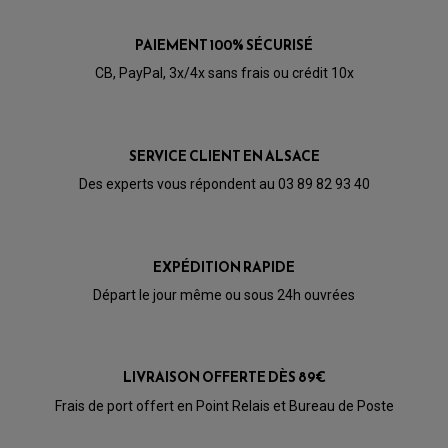
PAIEMENT 100% SÉCURISÉ
CB, PayPal, 3x/4x sans frais ou crédit 10x
SERVICE CLIENT EN ALSACE
Des experts vous répondent au 03 89 82 93 40
EXPÉDITION RAPIDE
Départ le jour même ou sous 24h ouvrées
PARTIE CYCLE QUAD
LIVRAISON OFFERTE DÈS 89€
AMORTISSEURS QUAD / SSV
Frais de port offert en Point Relais et Bureau de Poste
BIELLETTES DE DIRECTION
CÂBLE ACCÉLÉRATEUR / EMBRAYAGE / STARTER
COLONNE DE DIRECTION QUAD