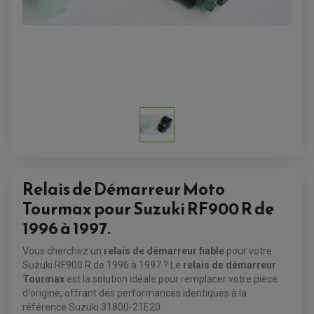
Relais de Démarreur Moto
Tourmax pour Suzuki RF900 R de
1996 à 1997.
ACCESSOIRES QUAD
ACCESSOIRES ANODISES POUR QUAD
Vous cherchez un
relais de démarreur fiable
pour votre
BOUCHON DE RÉSERVOIR QUAD
Suzuki RF900 R de 1996 à 1997 ? Le
relais de démarreur
GUIDON QUAD
Tourmax
est la solution idéale pour remplacer votre pièce
KIT DÉCO QUAD / SSV
KIT POIGNÉE DE GAZ QUAD
d'origine, offrant des performances identiques à la
POIGNÉE QUAD
référence Suzuki 31800-21E20.
PROTÈGE-MAINS