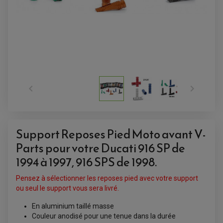
ACCESSOIRES QUAD


ACCESSOIRES ANODISES POUR QUAD
BOUCHON DE RÉSERVOIR QUAD
GUIDON QUAD
KIT DÉCO QUAD / SSV
KIT POIGNÉE DE GAZ QUAD
Support Reposes Pied Moto avant V-
POIGNÉE QUAD
PROTÈGE-MAINS
Parts pour votre Ducati 916 SP de
PONTETS / REHAUSSES DE GUIDON
REPOSE PIED QUAD
1994 à 1997, 916 SPS de 1998.
BAGAGERIE / TREUIL / ATTELAGE
Pensez à sélectionner les reposes pied avec votre support
ÉQUIPEMENT ÉLECTRIQUE
COFFRE / TOP CASE QUAD
ou seul le support vous sera livré.
ACCESSOIRES ÉLECTRIQUE ENDURO
TREUIL ET ATTELAGE QUAD-SSV
PLAQUE PHARE
BAGAGERIE
En aluminium taillé masse
COMPTEUR D'HEURE
BAGAGERIE SOUPLE
Couleur anodisé pour une tenue dans la durée
DÉMARREUR
ÉCHAPPEMENT QUAD
ACCESSOIRE GPS, SMARTPHONE