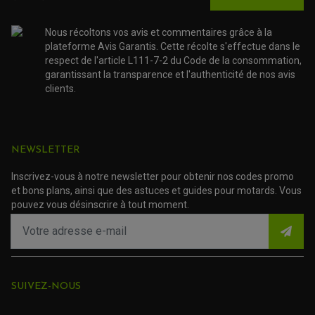
NOS MARQUES
JOINT SPY
FOURCHE ET AMORTISSEUR
ACCESSOIRE SCOOTER APRILIA
PROTECTION MOTO
Nous récoltons vos avis et commentaires grâce à la
ACCESSOIRE SCOOTER BMW
COUVRE CARTER ET SLIDER
plateforme Avis Garantis. Cette récolte s'effectue dans le
ACCESSOIRE SCOOTER GILERA
PATINS DE PROTECTION TOP BLOCK
respect de l'article L111-7-2 du Code de la consommation,
PATIN DE RECHANGE TOP BLOCK
ACCESSOIRE SCOOTER HONDA
PROTECTION RADIATEUR
garantissant la transparence et l'authenticité de nos avis
ACCESSOIRE SCOOTER KYMCO
PROTECTION FOURCHE ET BRAS OSCILLANT
clients.
PROTECTION SILENCIEUX
ACCESSOIRE SCOOTER MBK
PROTECTION LEVIER
ACCESSOIRE SCOOTER PEUGEOT
TAMPONS ALLOY ULTIMA
ACCESSOIRE SCOOTER PIAGGIO
ACCESSOIRE SCOOTER SUZUKI
ROULEMENT MOTO
NEWSLETTER
ACCESSOIRE SCOOTER VESPA
ROULEMENT DE ROUE
ACCESSOIRE SCOOTER YAMAHA
ROULEMENT DE DIRECTION
Inscrivez-vous à notre newsletter pour obtenir nos codes promo
et bons plans, ainsi que des astuces et guides pour motards. Vous
TRANSMISSION
pouvez vous désinscrire à tout moment.
AMORTISSEUR DE COUPLE
EMBRAYAGE MOTO
KIT CHAÎNE MOTO
SUIVEZ-NOUS