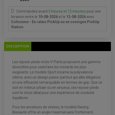
ANTIPARASITE NGK
BOUGIE NGK
FILTRE A AIR
Commandez avant
5 heures et 12 minutes
pour une
FILTRE A HUILE
FILTRE ET ACCESSOIRE ESSENCE
livraison
entre le
10-08-2026
et le
12-08-2026
avec
OUTILLAGE
Colissimo - En relais PickUp ou en consigne PickUp
PRODUIT D'ENTRETIEN
Station
DESCRIPTION
Les repose-pieds moto V-Parts proposent une gamme
diversifiée pour satisfaire les motards les plus
EQUIPEMENT ELECTRIQUE QUAD / SSV
exigeants. Le modèle Sport incarne la polyvalence
ACCESSOIRES ELECTRIQUE QUAD / SSV
ultime, avec un design passe-partout qui allie élégance
BOITIER CDI QUAD ET SSV
et une efficacité remarquable en termes de grip. Que ce
CHARGEUR DE BATTERIE QUAD / SSV
soit en milieux urbain ou en sinueux, ces repose-pieds
COMPTEUR QUAD / SSV
CONTACTEUR A CLÉ QUAD
sont le choix idéal pour une expérience de conduite
DÉMARREUR
équilibrée.
ECLAIRAGE LED / HALOGÈNE
STATOR ET REDRESSEUR / REGULATEUR
VENTILATEUR DE RADIATEUR
Pour les amateurs de vitesse, le modèle Racing
Biseauté offre un angle maximal sans frottement,