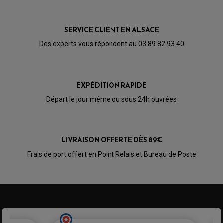
PARTIE CYCLE
KIT RABAISSEMENT MOTO
BULLE / PARE-BRISE
KIT STREET BIKE
LEVIER DE FREIN
LEVIER DE FREIN
SERVICE CLIENT EN ALSACE
RÉTROVISEUR TYPE ORIGINE
LEVIER D'EMBRAYAGE
OPTIQUE TYPE ORIGINE
Des experts vous répondent au 03 89 82 93 40
PÉDALE DE FREIN
PIÈCE MOTEUR
REPOSE PIED TYPE ORIGINE
RETROVISEUR MOTO TYPE ORIGINE
GALET DE VARIATEUR
SÉLECTEUR DE VITESSE
COURROIE
VARIATEUR SCOOTER
EXPÉDITION RAPIDE
POMPE A ESSENCE
Départ le jour même ou sous 24h ouvrées
LIVRAISON OFFERTE DÈS 89€
Frais de port offert en Point Relais et Bureau de Poste
PARTIE CYCLE QUAD