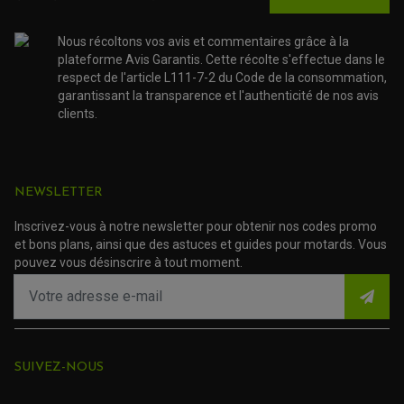
NOS MARQUES
JOINT SPY
FOURCHE ET AMORTISSEUR
ACCESSOIRE SCOOTER APRILIA
PROTECTION MOTO
Nous récoltons vos avis et commentaires grâce à la
ACCESSOIRE SCOOTER BMW
COUVRE CARTER ET SLIDER
plateforme Avis Garantis. Cette récolte s'effectue dans le
ACCESSOIRE SCOOTER GILERA
PATINS DE PROTECTION TOP BLOCK
respect de l'article L111-7-2 du Code de la consommation,
PATIN DE RECHANGE TOP BLOCK
ACCESSOIRE SCOOTER HONDA
PROTECTION RADIATEUR
garantissant la transparence et l'authenticité de nos avis
ACCESSOIRE SCOOTER KYMCO
PROTECTION FOURCHE ET BRAS OSCILLANT
clients.
PROTECTION SILENCIEUX
ACCESSOIRE SCOOTER MBK
PROTECTION LEVIER
ACCESSOIRE SCOOTER PEUGEOT
TAMPONS ALLOY ULTIMA
ACCESSOIRE SCOOTER PIAGGIO
ACCESSOIRE SCOOTER SUZUKI
ROULEMENT MOTO
NEWSLETTER
ACCESSOIRE SCOOTER VESPA
ROULEMENT DE ROUE
ACCESSOIRE SCOOTER YAMAHA
ROULEMENT DE DIRECTION
Inscrivez-vous à notre newsletter pour obtenir nos codes promo
et bons plans, ainsi que des astuces et guides pour motards. Vous
TRANSMISSION
pouvez vous désinscrire à tout moment.
AMORTISSEUR DE COUPLE
EMBRAYAGE MOTO
KIT CHAÎNE MOTO
SUIVEZ-NOUS