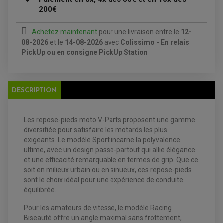
ANTIPARASITE NGK
BOUGIE NGK
200€
FILTRE A AIR
FILTRE A HUILE
FILTRE ET ACCESSOIRE ESSENCE
Achetez maintenant
pour une livraison
entre le
12-
OUTILLAGE
08-2026
et le
14-08-2026
avec
Colissimo - En relais
PRODUIT D'ENTRETIEN
PickUp ou en consigne PickUp Station
DESCRIPTION
Les repose-pieds moto V-Parts proposent une gamme
diversifiée pour satisfaire les motards les plus
EQUIPEMENT ELECTRIQUE QUAD / SSV
exigeants. Le modèle Sport incarne la polyvalence
ACCESSOIRES ELECTRIQUE QUAD / SSV
ultime, avec un design passe-partout qui allie élégance
BOITIER CDI QUAD ET SSV
et une efficacité remarquable en termes de grip. Que ce
CHARGEUR DE BATTERIE QUAD / SSV
soit en milieux urbain ou en sinueux, ces repose-pieds
COMPTEUR QUAD / SSV
CONTACTEUR A CLÉ QUAD
sont le choix idéal pour une expérience de conduite
DÉMARREUR
équilibrée.
ECLAIRAGE LED / HALOGÈNE
STATOR ET REDRESSEUR / REGULATEUR
VENTILATEUR DE RADIATEUR
Pour les amateurs de vitesse, le modèle Racing
Biseauté offre un angle maximal sans frottement,