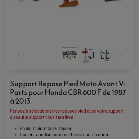
ACCESSOIRES QUAD


ACCESSOIRES ANODISES POUR QUAD
BOUCHON DE RÉSERVOIR QUAD
GUIDON QUAD
KIT DÉCO QUAD / SSV
KIT POIGNÉE DE GAZ QUAD
Support Repose Pied Moto Avant V-
POIGNÉE QUAD
PROTÈGE-MAINS
Parts pour Honda CBR 600 F de 1987
PONTETS / REHAUSSES DE GUIDON
REPOSE PIED QUAD
à 2013.
BAGAGERIE / TREUIL / ATTELAGE
Pensez à sélectionner les reposes pied avec votre support
ÉQUIPEMENT ÉLECTRIQUE
COFFRE / TOP CASE QUAD
ou seul le support vous sera livré.
ACCESSOIRES ÉLECTRIQUE ENDURO
TREUIL ET ATTELAGE QUAD-SSV
PLAQUE PHARE
BAGAGERIE
En aluminium taillé masse
COMPTEUR D'HEURE
BAGAGERIE SOUPLE
Couleur anodisé pour une tenue dans la durée
DÉMARREUR
ÉCHAPPEMENT QUAD
ACCESSOIRE GPS, SMARTPHONE