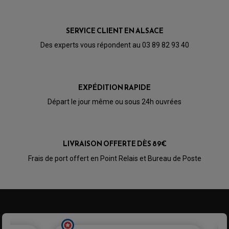
PARTIE CYCLE
KIT RABAISSEMENT MOTO
BULLE / PARE-BRISE
KIT STREET BIKE
LEVIER DE FREIN
LEVIER DE FREIN
SERVICE CLIENT EN ALSACE
RÉTROVISEUR TYPE ORIGINE
LEVIER D'EMBRAYAGE
OPTIQUE TYPE ORIGINE
Des experts vous répondent au 03 89 82 93 40
PÉDALE DE FREIN
PIÈCE MOTEUR
REPOSE PIED TYPE ORIGINE
RETROVISEUR MOTO TYPE ORIGINE
GALET DE VARIATEUR
SÉLECTEUR DE VITESSE
COURROIE
VARIATEUR SCOOTER
EXPÉDITION RAPIDE
POMPE A ESSENCE
Départ le jour même ou sous 24h ouvrées
LIVRAISON OFFERTE DÈS 89€
Frais de port offert en Point Relais et Bureau de Poste
PARTIE CYCLE QUAD