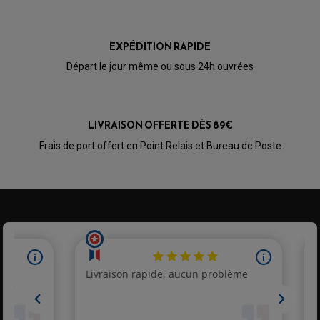
RÉTROVISEUR TYPE ORIGINE
LEVIER D'EMBRAYAGE
OPTIQUE TYPE ORIGINE
PÉDALE DE FREIN
PIÈCE MOTEUR
REPOSE PIED TYPE ORIGINE
EXPÉDITION RAPIDE
RETROVISEUR MOTO TYPE ORIGINE
GALET DE VARIATEUR
SÉLECTEUR DE VITESSE
COURROIE
Départ le jour même ou sous 24h ouvrées
VARIATEUR SCOOTER
POMPE A ESSENCE
LIVRAISON OFFERTE DÈS 89€
Frais de port offert en Point Relais et Bureau de Poste
PARTIE CYCLE QUAD
AMORTISSEURS QUAD / SSV
BIELLETTES DE DIRECTION
CÂBLE ACCÉLÉRATEUR / EMBRAYAGE / STARTER
COLONNE DE DIRECTION QUAD
KIT RECONDITIONNEMENT TRIANGLE