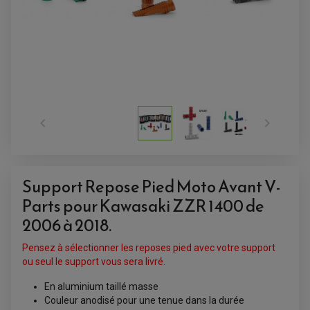
ACCESSOIRES QUAD
ACCESSOIRES ANODISES POUR QUAD


BOUCHON DE RÉSERVOIR QUAD
GUIDON QUAD
KIT DÉCO QUAD / SSV
KIT POIGNÉE DE GAZ QUAD
POIGNÉE QUAD
PROTÈGE-MAINS
Support Repose Pied Moto Avant V-
PONTETS / REHAUSSES DE GUIDON
REPOSE PIED QUAD
Parts pour Kawasaki ZZR 1400 de
2006 à 2018.
BAGAGERIE / TREUIL / ATTELAGE
ÉQUIPEMENT ÉLECTRIQUE
COFFRE / TOP CASE QUAD
Pensez à sélectionner les reposes pied avec votre support
ACCESSOIRES ÉLECTRIQUE ENDURO
TREUIL ET ATTELAGE QUAD-SSV
PLAQUE PHARE
BAGAGERIE
ou seul le support vous sera livré.
COMPTEUR D'HEURE
BAGAGERIE SOUPLE
DÉMARREUR
ÉCHAPPEMENT QUAD
ACCESSOIRE GPS, SMARTPHONE
En aluminium taillé masse
CONDENSATEUR
ÉCHAPPEMENT QUAD
SELLE CONFORT
Couleur anodisé pour une tenue dans la durée
BOBINE D'ALLUMAGE
SUPPORT TOP CASE