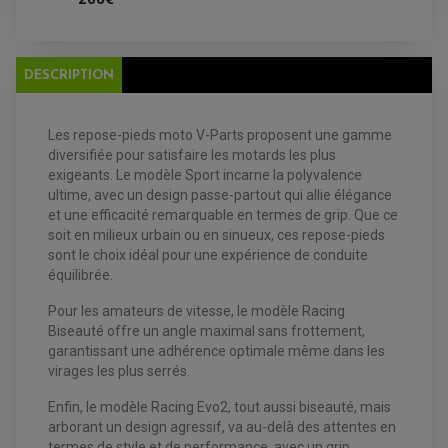
FILTRE A HUILE
FILTRE ET ACCESSOIRE ESSENCE
OUTILLAGE
PRODUIT D'ENTRETIEN
DESCRIPTION
Les repose-pieds moto V-Parts proposent une gamme
diversifiée pour satisfaire les motards les plus
exigeants. Le modèle Sport incarne la polyvalence
ultime, avec un design passe-partout qui allie élégance
et une efficacité remarquable en termes de grip. Que ce
EQUIPEMENT ELECTRIQUE QUAD / SSV
soit en milieux urbain ou en sinueux, ces repose-pieds
ACCESSOIRES ELECTRIQUE QUAD / SSV
sont le choix idéal pour une expérience de conduite
BOITIER CDI QUAD ET SSV
CHARGEUR DE BATTERIE QUAD / SSV
équilibrée.
COMPTEUR QUAD / SSV
CONTACTEUR A CLÉ QUAD
Pour les amateurs de vitesse, le modèle Racing
DÉMARREUR
Biseauté offre un angle maximal sans frottement,
ECLAIRAGE LED / HALOGÈNE
STATOR ET REDRESSEUR / REGULATEUR
garantissant une adhérence optimale même dans les
VENTILATEUR DE RADIATEUR
virages les plus serrés.
Enfin, le modèle Racing Evo2, tout aussi biseauté, mais
EQUIPEMENT FREINAGE QUAD / SSV
PNEUMATIQUE
arborant un design agressif, va au-delà des attentes en
DISQUE DE FREIN QUAD / SSV
KIT DURITE DE FREIN QUAD
MOUSSE
termes de style et de performance, avec un grip