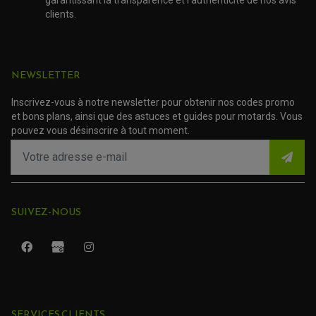
ACCESSOIRE SCOOTER GILERA
PATIN DE RECHANGE TOP BLOCK
clients.
ACCESSOIRE SCOOTER HONDA
PROTECTION RADIATEUR
ACCESSOIRE SCOOTER KYMCO
PROTECTION FOURCHE ET BRAS OSCILLANT
PROTECTION SILENCIEUX
ACCESSOIRE SCOOTER MBK
PROTECTION LEVIER
ACCESSOIRE SCOOTER PEUGEOT
TAMPONS ALLOY ULTIMA
NEWSLETTER
ACCESSOIRE SCOOTER PIAGGIO
ACCESSOIRE SCOOTER SUZUKI
ROULEMENT MOTO
Inscrivez-vous à notre newsletter pour obtenir nos codes promo
ACCESSOIRE SCOOTER VESPA
ROULEMENT DE ROUE
et bons plans, ainsi que des astuces et guides pour motards. Vous
ACCESSOIRE SCOOTER YAMAHA
ROULEMENT DE DIRECTION
pouvez vous désinscrire à tout moment.
TRANSMISSION
AMORTISSEUR DE COUPLE
EMBRAYAGE MOTO
KIT CHAÎNE MOTO
SUIVEZ-NOUS
SERVICES CLIENTS