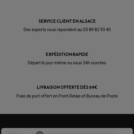
CABLE D'EMBRAYAGE
PARTIE CYCLE
KIT RABAISSEMENT MOTO
BULLE / PARE-BRISE
KIT STREET BIKE
LEVIER DE FREIN
LEVIER DE FREIN
RÉTROVISEUR TYPE ORIGINE
LEVIER D'EMBRAYAGE
SERVICE CLIENT EN ALSACE
OPTIQUE TYPE ORIGINE
PÉDALE DE FREIN
Des experts vous répondent au 03 89 82 93 40
PIÈCE MOTEUR
REPOSE PIED TYPE ORIGINE
RETROVISEUR MOTO TYPE ORIGINE
GALET DE VARIATEUR
SÉLECTEUR DE VITESSE
COURROIE
VARIATEUR SCOOTER
POMPE A ESSENCE
EXPÉDITION RAPIDE
Départ le jour même ou sous 24h ouvrées
LIVRAISON OFFERTE DÈS 89€
Frais de port offert en Point Relais et Bureau de Poste