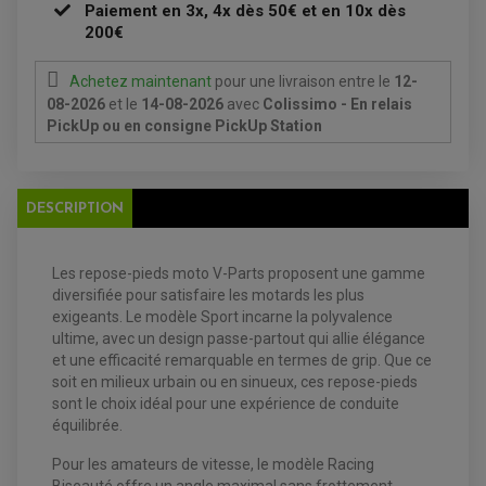
ANTIPARASITE NGK
Paiement en 3x, 4x dès 50€ et en 10x dès
BOUGIE NGK
200€
FILTRE A AIR
FILTRE A HUILE
FILTRE ET ACCESSOIRE ESSENCE
Achetez maintenant
pour une livraison
entre le
12-
OUTILLAGE
PRODUIT D'ENTRETIEN
08-2026
et le
14-08-2026
avec
Colissimo - En relais
PickUp ou en consigne PickUp Station
DESCRIPTION
Les repose-pieds moto V-Parts proposent une gamme
diversifiée pour satisfaire les motards les plus
EQUIPEMENT ELECTRIQUE QUAD / SSV
exigeants. Le modèle Sport incarne la polyvalence
ACCESSOIRES ELECTRIQUE QUAD / SSV
ultime, avec un design passe-partout qui allie élégance
BOITIER CDI QUAD ET SSV
CHARGEUR DE BATTERIE QUAD / SSV
et une efficacité remarquable en termes de grip. Que ce
COMPTEUR QUAD / SSV
soit en milieux urbain ou en sinueux, ces repose-pieds
CONTACTEUR A CLÉ QUAD
sont le choix idéal pour une expérience de conduite
DÉMARREUR
ECLAIRAGE LED / HALOGÈNE
équilibrée.
STATOR ET REDRESSEUR / REGULATEUR
VENTILATEUR DE RADIATEUR
Pour les amateurs de vitesse, le modèle Racing