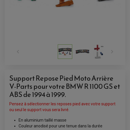


ACCESSOIRES QUAD
ACCESSOIRES ANODISES POUR QUAD
BOUCHON DE RÉSERVOIR QUAD
GUIDON QUAD
KIT DÉCO QUAD / SSV
Support Repose Pied Moto Arrière
KIT POIGNÉE DE GAZ QUAD
POIGNÉE QUAD
V-Parts pour votre BMW R 1100 GS et
PROTÈGE-MAINS
PONTETS / REHAUSSES DE GUIDON
ABS de 1994 à 1999.
REPOSE PIED QUAD
Pensez à sélectionner les reposes pied avec votre support
BAGAGERIE / TREUIL / ATTELAGE
ou seul le support vous sera livré.
ÉQUIPEMENT ÉLECTRIQUE
COFFRE / TOP CASE QUAD
ACCESSOIRES ÉLECTRIQUE ENDURO
TREUIL ET ATTELAGE QUAD-SSV
En aluminium taillé masse
PLAQUE PHARE
BAGAGERIE
COMPTEUR D'HEURE
Couleur anodisé pour une tenue dans la durée
BAGAGERIE SOUPLE
DÉMARREUR