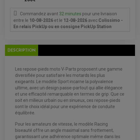
ANTIPARASITE NGK
BOUGIE NGK
FILTRE A AIR
Commandez avant
32 minutes
pour une livraison
FILTRE A HUILE
entre le
10-08-2026
et le
12-08-2026
avec
Colissimo -
FILTRE ET ACCESSOIRE ESSENCE
En relais PickUp ou en consigne PickUp Station
OUTILLAGE
PRODUIT D'ENTRETIEN
DESCRIPTION
Les repose-pieds moto V-Parts proposent une gamme
diversifiée pour satisfaire les motards les plus
exigeants. Le modèle Sport incarne la polyvalence
ultime, avec un design passe-partout qui allie élégance
EQUIPEMENT ELECTRIQUE QUAD / SSV
et une efficacité remarquable en termes de grip. Que ce
ACCESSOIRES ELECTRIQUE QUAD / SSV
soit en milieux urbain ou en sinueux, ces repose-pieds
BOITIER CDI QUAD ET SSV
sont le choix idéal pour une expérience de conduite
CHARGEUR DE BATTERIE QUAD / SSV
COMPTEUR QUAD / SSV
équilibrée.
CONTACTEUR A CLÉ QUAD
DÉMARREUR
Pour les amateurs de vitesse, le modèle Racing
ECLAIRAGE LED / HALOGÈNE
biseauté offre un angle maximal sans frottement,
STATOR ET REDRESSEUR / REGULATEUR
VENTILATEUR DE RADIATEUR
garantissant une adhérence optimale même dans les