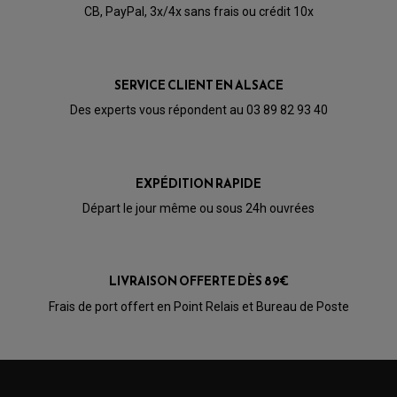
CÂBLE ACCÉLÉRATEUR
CB, PayPal, 3x/4x sans frais ou crédit 10x
CABLE D'EMBRAYAGE
PARTIE CYCLE
KIT RABAISSEMENT MOTO
BULLE / PARE-BRISE
KIT STREET BIKE
LEVIER DE FREIN
LEVIER DE FREIN
RÉTROVISEUR TYPE ORIGINE
LEVIER D'EMBRAYAGE
OPTIQUE TYPE ORIGINE
SERVICE CLIENT EN ALSACE
PÉDALE DE FREIN
PIÈCE MOTEUR
REPOSE PIED TYPE ORIGINE
Des experts vous répondent au 03 89 82 93 40
RETROVISEUR MOTO TYPE ORIGINE
GALET DE VARIATEUR
SÉLECTEUR DE VITESSE
COURROIE
VARIATEUR SCOOTER
POMPE A ESSENCE
EXPÉDITION RAPIDE
Départ le jour même ou sous 24h ouvrées
LIVRAISON OFFERTE DÈS 89€
Frais de port offert en Point Relais et Bureau de Poste