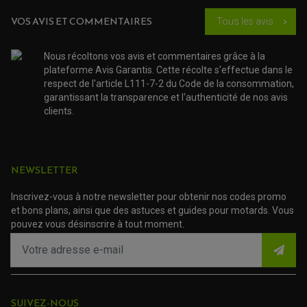
ACCESSOIRE ATELIER QUAD
SUSPENSION
CHAMBRE A AIR
OUTILLAGE QUAD
VOS AVIS ET COMMENTAIRES
Tous les avis
chevron_right
NOS MARQUES
JOINT SPY
FOURCHE ET AMORTISSEUR
ACCESSOIRE SCOOTER APRILIA
PROTECTION MOTO
ACCESSOIRE SCOOTER BMW
Nous récoltons vos avis et commentaires grâce à la
COUVRE CARTER ET SLIDER
ACCESSOIRE SCOOTER GILERA
PATINS DE PROTECTION TOP BLOCK
plateforme Avis Garantis. Cette récolte s'effectue dans le
PATIN DE RECHANGE TOP BLOCK
ACCESSOIRE SCOOTER HONDA
respect de l'article L111-7-2 du Code de la consommation,
PROTECTION RADIATEUR
ACCESSOIRE SCOOTER KYMCO
garantissant la transparence et l'authenticité de nos avis
PROTECTION FOURCHE ET BRAS OSCILLANT
PROTECTION SILENCIEUX
ACCESSOIRE SCOOTER MBK
clients.
PROTECTION LEVIER
ACCESSOIRE SCOOTER PEUGEOT
TAMPONS ALLOY ULTIMA
ACCESSOIRE SCOOTER PIAGGIO
ACCESSOIRE SCOOTER SUZUKI
ROULEMENT MOTO
ACCESSOIRE SCOOTER VESPA
NEWSLETTER
ROULEMENT DE ROUE
ACCESSOIRE SCOOTER YAMAHA
ROULEMENT DE DIRECTION
Inscrivez-vous à notre newsletter pour obtenir nos codes promo
et bons plans, ainsi que des astuces et guides pour motards. Vous
TRANSMISSION
pouvez vous désinscrire à tout moment.
AMORTISSEUR DE COUPLE
EMBRAYAGE MOTO
KIT CHAÎNE MOTO
SUIVEZ-NOUS