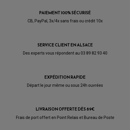
ARAIGNÉE / SUPPORT CARÉNAGE
PRODUIT D'ENTRETIEN SCOOTER
BULLE / PARE-BRISE
CÂBLE ACCÉLÉRATEUR
PAIEMENT 100% SÉCURISÉ
CABLE D'EMBRAYAGE
PARTIE CYCLE
KIT RABAISSEMENT MOTO
CB, PayPal, 3x/4x sans frais ou crédit 10x
BULLE / PARE-BRISE
KIT STREET BIKE
LEVIER DE FREIN
LEVIER DE FREIN
RÉTROVISEUR TYPE ORIGINE
LEVIER D'EMBRAYAGE
OPTIQUE TYPE ORIGINE
PÉDALE DE FREIN
PIÈCE MOTEUR
SERVICE CLIENT EN ALSACE
REPOSE PIED TYPE ORIGINE
RETROVISEUR MOTO TYPE ORIGINE
GALET DE VARIATEUR
SÉLECTEUR DE VITESSE
Des experts vous répondent au 03 89 82 93 40
COURROIE
VARIATEUR SCOOTER
POMPE A ESSENCE
EXPÉDITION RAPIDE
Départ le jour même ou sous 24h ouvrées
LIVRAISON OFFERTE DÈS 89€
Frais de port offert en Point Relais et Bureau de Poste