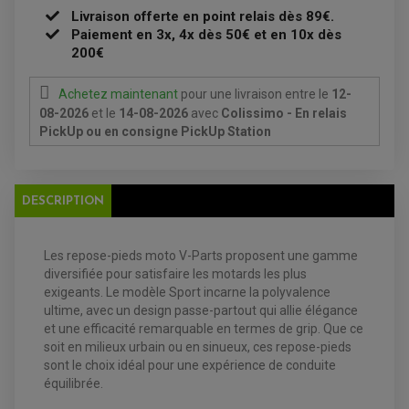
ATELIER, PADDOCK, STAND
Livraison offerte en point relais dès 89€.
ANTIPARASITE NGK
Paiement en 3x, 4x dès 50€ et en 10x dès
BOUGIE NGK
200€
FILTRE A AIR
FILTRE A HUILE
FILTRE ET ACCESSOIRE ESSENCE
Achetez maintenant
pour une livraison
entre le
12-
OUTILLAGE
PRODUIT D'ENTRETIEN
08-2026
et le
14-08-2026
avec
Colissimo - En relais
PickUp ou en consigne PickUp Station
DESCRIPTION
Les repose-pieds moto V-Parts proposent une gamme
diversifiée pour satisfaire les motards les plus
exigeants. Le modèle Sport incarne la polyvalence
EQUIPEMENT ELECTRIQUE QUAD / SSV
ultime, avec un design passe-partout qui allie élégance
ACCESSOIRES ELECTRIQUE QUAD / SSV
BOITIER CDI QUAD ET SSV
et une efficacité remarquable en termes de grip. Que ce
CHARGEUR DE BATTERIE QUAD / SSV
soit en milieux urbain ou en sinueux, ces repose-pieds
COMPTEUR QUAD / SSV
sont le choix idéal pour une expérience de conduite
CONTACTEUR A CLÉ QUAD
DÉMARREUR
équilibrée.
ECLAIRAGE LED / HALOGÈNE
STATOR ET REDRESSEUR / REGULATEUR