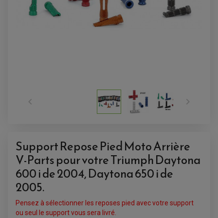
ACCESSOIRES QUAD


ACCESSOIRES ANODISES POUR QUAD
BOUCHON DE RÉSERVOIR QUAD
GUIDON QUAD
KIT DÉCO QUAD / SSV
KIT POIGNÉE DE GAZ QUAD
Support Repose Pied Moto Arrière
POIGNÉE QUAD
PROTÈGE-MAINS
V-Parts pour votre Triumph Daytona
PONTETS / REHAUSSES DE GUIDON
REPOSE PIED QUAD
600 i de 2004, Daytona 650 i de
2005.
BAGAGERIE / TREUIL / ATTELAGE
ÉQUIPEMENT ÉLECTRIQUE
COFFRE / TOP CASE QUAD
Pensez à sélectionner les reposes pied avec votre support
ACCESSOIRES ÉLECTRIQUE ENDURO
TREUIL ET ATTELAGE QUAD-SSV
PLAQUE PHARE
ou seul le support vous sera livré.
BAGAGERIE