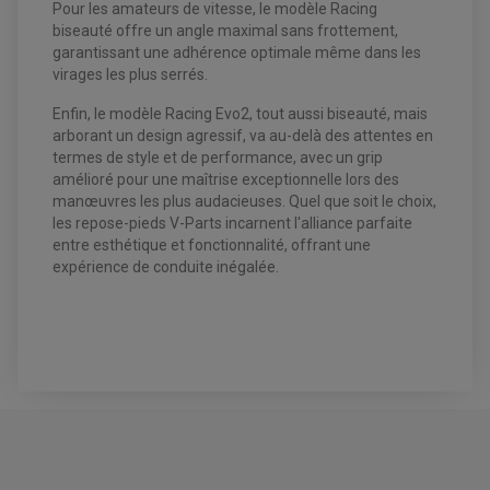
Pour les amateurs de vitesse, le modèle Racing
VENTILATEUR DE RADIATEUR
biseauté offre un angle maximal sans frottement,
garantissant une adhérence optimale même dans les
EQUIPEMENT FREINAGE QUAD / SSV
virages les plus serrés.
PNEUMATIQUE
DISQUE DE FREIN QUAD / SSV
KIT DURITE DE FREIN QUAD
MOUSSE
Enfin, le modèle Racing Evo2, tout aussi biseauté, mais
KIT REPARATION MAÎTRE CYLINDRE QUAD / SSV
CHAMBRE À AIR
arborant un design agressif, va au-delà des attentes en
PLAQUETTES DE FREIN QUAD / SSV
termes de style et de performance, avec un grip
EQUIPEMENT FREINAGE MOTO CROSS ET
amélioré pour une maîtrise exceptionnelle lors des
HUILE ET PRODUIT D'ENTRETIEN QUAD
FREINAGE
ENDURO
manœuvres les plus audacieuses. Quel que soit le choix,
HUILE POUR QUAD
ACCESSOIRE + VISSERIE FREINAGE
ACCESSOIRES FREINAGE
les repose-pieds V-Parts incarnent l'alliance parfaite
PRODUIT D'ENTRETIEN QUAD
DISQUE DE FREIN
DISQUE DE FREIN AVANT
entre esthétique et fonctionnalité, offrant une
PLAQUETTE DE FREIN
DISQUE DE FREIN ARRIÈRE
KIT DURITE DE FREIN
expérience de conduite inégalée.
PLAQUETTE DE FREIN
JANTES / ACCESSOIRES QUAD ET SSV
KIT DURITE D'EMBRAYAGE MOTO
KIT RÉPARATION PÉDALE DE FREIN
KIT RÉPARATION ÉTRIER DE FREIN
CHAÎNE A NEIGE QUAD-SSV
KIT RÉPARATION MAÎTRE CYLINDRE
KIT RÉPARATION MAÎTRE CYLINDRE
CHAÎNES A NEIGE
KIT RÉPARATION ÉTRIER DE FREIN
PRODUIT ENTRETIEN
MAÎTRE CYLINDRE
CHAMBRE A AIR QUAD ET SSV
FILTRE A AIR
CLOUS / CRAMPON VISSABLE
FILTRE A HUILE
ÉLARGISSEURES DE VOIES QUAD
ROULEMENT MOTO CROSS ET ENDURO
BOUGIE SCOOTER
HUILE ET PRODUIT D'ENTRETIEN
JANTES QUAD ET SSV
ROULEMENT DE ROUE AVANT
PRODUIT D'ENTRETIEN
HUILE MOTEUR
ROULEMENT DE ROUE ARRIÈRE
FILTRE A AIR K&N
PRODUIT D'ENTRETIEN
ROULEMENT D'AMORTISSEUR
ROULEMENT BIELLETTES
ROULEMENT COLONNE DE DIRECTION
HUILE ET LUBRIFIANTS SCOOTER
PARTIE CYCLE
ROULEMENT BRAS OSCILLANT
HUILE SCOOTER