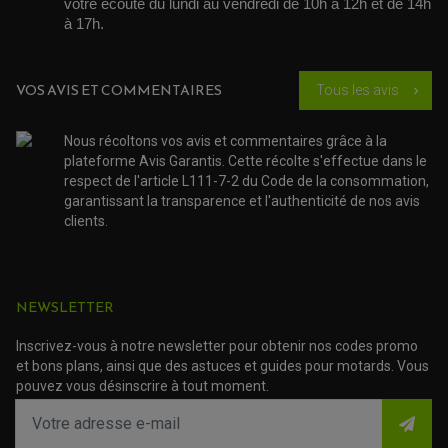
OUTILLAGE ET ACCESSOIRES ATELIER
votre écoute du lundi au vendredi de 10h à 12h et de 14h 
DEMI COCOTTE
à 17h. 
QUAD
PNEUMATIQUE
ACCESSOIRE ATELIER QUAD
SUSPENSION
CHAMBRE A AIR
OUTILLAGE QUAD
NOS MARQUES
JOINT SPY
VOS AVIS ET COMMENTAIRES
Tous les avis
chevron_right
FOURCHE ET AMORTISSEUR
ACCESSOIRE SCOOTER APRILIA
PROTECTION MOTO
ACCESSOIRE SCOOTER BMW
COUVRE CARTER ET SLIDER
ACCESSOIRE SCOOTER GILERA
PATINS DE PROTECTION TOP BLOCK
Nous récoltons vos avis et commentaires grâce à la
PATIN DE RECHANGE TOP BLOCK
plateforme Avis Garantis. Cette récolte s'effectue dans le
ACCESSOIRE SCOOTER HONDA
PROTECTION RADIATEUR
respect de l'article L111-7-2 du Code de la consommation,
ACCESSOIRE SCOOTER KYMCO
PROTECTION FOURCHE ET BRAS OSCILLANT
PROTECTION SILENCIEUX
garantissant la transparence et l'authenticité de nos avis
ACCESSOIRE SCOOTER MBK
PROTECTION LEVIER
clients.
ACCESSOIRE SCOOTER PEUGEOT
TAMPONS ALLOY ULTIMA
ACCESSOIRE SCOOTER PIAGGIO
ACCESSOIRE SCOOTER SUZUKI
ROULEMENT MOTO
ACCESSOIRE SCOOTER VESPA
ROULEMENT DE ROUE
NEWSLETTER
ACCESSOIRE SCOOTER YAMAHA
ROULEMENT DE DIRECTION
Inscrivez-vous à notre newsletter pour obtenir nos codes promo
TRANSMISSION
et bons plans, ainsi que des astuces et guides pour motards. Vous
AMORTISSEUR DE COUPLE
pouvez vous désinscrire à tout moment.
EMBRAYAGE MOTO
KIT CHAÎNE MOTO