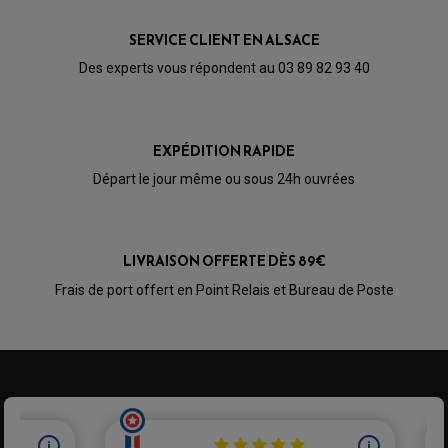
KIT RABAISSEMENT MOTO
BULLE / PARE-BRISE
KIT STREET BIKE
LEVIER DE FREIN
LEVIER DE FREIN
SERVICE CLIENT EN ALSACE
RÉTROVISEUR TYPE ORIGINE
LEVIER D'EMBRAYAGE
OPTIQUE TYPE ORIGINE
Des experts vous répondent au 03 89 82 93 40
PÉDALE DE FREIN
PIÈCE MOTEUR
REPOSE PIED TYPE ORIGINE
RETROVISEUR MOTO TYPE ORIGINE
GALET DE VARIATEUR
SÉLECTEUR DE VITESSE
COURROIE
VARIATEUR SCOOTER
EXPÉDITION RAPIDE
POMPE A ESSENCE
Départ le jour même ou sous 24h ouvrées
LIVRAISON OFFERTE DÈS 89€
Frais de port offert en Point Relais et Bureau de Poste
PARTIE CYCLE QUAD
AMORTISSEURS QUAD / SSV