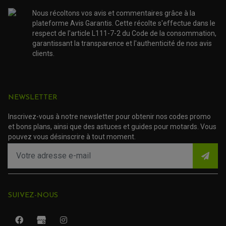
FOURCHE ET AMORTISSEUR
ACCESSOIRE SCOOTER APRILIA
PROTECTION MOTO
Nous récoltons vos avis et commentaires grâce à la
ACCESSOIRE SCOOTER BMW
COUVRE CARTER ET SLIDER
plateforme Avis Garantis. Cette récolte s'effectue dans le
ACCESSOIRE SCOOTER GILERA
PATINS DE PROTECTION TOP BLOCK
respect de l'article L111-7-2 du Code de la consommation,
PATIN DE RECHANGE TOP BLOCK
ACCESSOIRE SCOOTER HONDA
garantissant la transparence et l'authenticité de nos avis
PROTECTION RADIATEUR
ACCESSOIRE SCOOTER KYMCO
PROTECTION FOURCHE ET BRAS OSCILLANT
clients.
PROTECTION SILENCIEUX
ACCESSOIRE SCOOTER MBK
PROTECTION LEVIER
ACCESSOIRE SCOOTER PEUGEOT
TAMPONS ALLOY ULTIMA
ACCESSOIRE SCOOTER PIAGGIO
ACCESSOIRE SCOOTER SUZUKI
NEWSLETTER
ROULEMENT MOTO
ACCESSOIRE SCOOTER VESPA
ROULEMENT DE ROUE
ACCESSOIRE SCOOTER YAMAHA
ROULEMENT DE DIRECTION
Inscrivez-vous à notre newsletter pour obtenir nos codes promo
et bons plans, ainsi que des astuces et guides pour motards. Vous
pouvez vous désinscrire à tout moment.
TRANSMISSION
AMORTISSEUR DE COUPLE
EMBRAYAGE MOTO
KIT CHAÎNE MOTO
SUIVEZ-NOUS