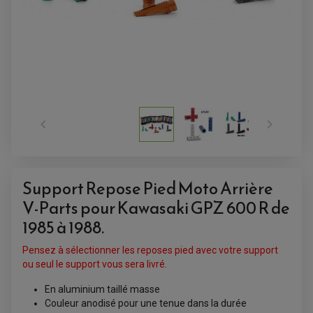
ACCESSOIRES QUAD


ACCESSOIRES ANODISES POUR QUAD
BOUCHON DE RÉSERVOIR QUAD
GUIDON QUAD
KIT DÉCO QUAD / SSV
KIT POIGNÉE DE GAZ QUAD
Support Repose Pied Moto Arrière
POIGNÉE QUAD
PROTÈGE-MAINS
V-Parts pour Kawasaki GPZ 600 R de
PONTETS / REHAUSSES DE GUIDON
REPOSE PIED QUAD
1985 à 1988.
BAGAGERIE / TREUIL / ATTELAGE
Pensez à sélectionner les reposes pied avec votre support
ÉQUIPEMENT ÉLECTRIQUE
COFFRE / TOP CASE QUAD
ou seul le support vous sera livré.
ACCESSOIRES ÉLECTRIQUE ENDURO
TREUIL ET ATTELAGE QUAD-SSV
PLAQUE PHARE
BAGAGERIE
En aluminium taillé masse
COMPTEUR D'HEURE
BAGAGERIE SOUPLE
DÉMARREUR
ÉCHAPPEMENT QUAD
Couleur anodisé pour une tenue dans la durée
ACCESSOIRE GPS, SMARTPHONE
CONDENSATEUR