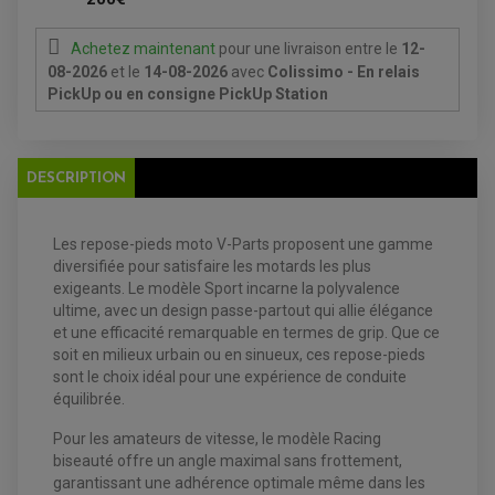
BOUGIE NGK
FILTRE A AIR
FILTRE A HUILE
Achetez maintenant
pour une livraison
entre le
12-
FILTRE ET ACCESSOIRE ESSENCE
08-2026
et le
14-08-2026
avec
Colissimo - En relais
OUTILLAGE
PickUp ou en consigne PickUp Station
PRODUIT D'ENTRETIEN
DESCRIPTION
Les repose-pieds moto V-Parts proposent une gamme
diversifiée pour satisfaire les motards les plus
exigeants. Le modèle Sport incarne la polyvalence
EQUIPEMENT ELECTRIQUE QUAD / SSV
ultime, avec un design passe-partout qui allie élégance
ACCESSOIRES ELECTRIQUE QUAD / SSV
et une efficacité remarquable en termes de grip. Que ce
BOITIER CDI QUAD ET SSV
CHARGEUR DE BATTERIE QUAD / SSV
soit en milieux urbain ou en sinueux, ces repose-pieds
COMPTEUR QUAD / SSV
sont le choix idéal pour une expérience de conduite
CONTACTEUR A CLÉ QUAD
équilibrée.
DÉMARREUR
ECLAIRAGE LED / HALOGÈNE
STATOR ET REDRESSEUR / REGULATEUR
Pour les amateurs de vitesse, le modèle Racing
VENTILATEUR DE RADIATEUR
biseauté offre un angle maximal sans frottement,
garantissant une adhérence optimale même dans les