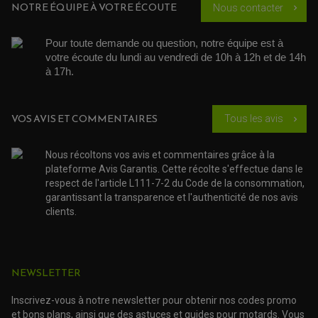
NOTRE ÉQUIPE À VOTRE ÉCOUTE
Nous contacter
chevron_right
KIT RECONDITIONNEMENT TRIANGLE
LEVIER DE FREIN ET D'EMBRAYAGE
ROTULE DE DIRECTION
ÉCHAPPEMENT CROSS ENDURO
ROTULE DE TRIANGLE
Pour toute demande ou question, notre équipe est à 
SÉLECTEUR DE VITESSE
ACCESSOIRES ÉCHAPPEMENT
votre écoute du lundi au vendredi de 10h à 12h et de 14h 
ÉCHAPPEMENT & SILENCIEUX AKRAPOVIC
à 17h. 
ÉCHAPPEMENT & SILENCIEUX FMF
PIÈCE MOTEUR
PIÈCES MOTEUR QUAD
ÉCHAPPEMENT & SILENCIEUX PRO CIRCUIT
BOUCHON D'HUILE
ARBRE A CAMES QAUD
COURROIE DE DISTRIBUTION
COURROIE DE TRANSMISSION
VOS AVIS ET COMMENTAIRES
PARTIE CYCLE
COUVERCLE + PLATEAU PRESSION
Tous les avis
chevron_right
EMBRAYAGE QUAD
DÉMARREUR MOTO
EQUIPEMENT ADMISSION / CARBURATEUR
LEVIER DE FREIN
DURITE RADIATEUR
KIT AMÉLIORATION EMBRAYAGE
LEVIER D'EMBRAYAGE
JOINT COUVRE CULASSE
KIT RÉPARATION POMPE A EAU
PÉDALE DE FREIN
Nous récoltons vos avis et commentaires grâce à la
KIT RÉPARATION DEMARREUR
SÉLECTEUR DE VITESSE
plateforme Avis Garantis. Cette récolte s'effectue dans le
KIT RÉPARATION CARBU.
CÂBLE ACCÉLÉRATEUR
KIT RÉPARATION ROBINET
respect de l'article L111-7-2 du Code de la consommation,
PLASTIQUE QUAD / SSV
CÂBLE D'EMBRAYAGE
MEMBRANE / BOISSEAU
KICK DE DÉMARRAGE
garantissant la transparence et l'authenticité de nos avis
PROTÈGE-MAINS
RADIATEUR MOTO
REPOSE PIEDS
clients.
POMPE A ESSENCE
POIGNÉE
PIPE D'ADMISSION
GUIDON CROSS ET ENDURO
OUTILLAGE ET ACCESSOIRES ATELIER
DEMI COCOTTE
QUAD
PNEUMATIQUE
ACCESSOIRE ATELIER QUAD
SUSPENSION
NEWSLETTER
CHAMBRE A AIR
OUTILLAGE QUAD
NOS MARQUES
JOINT SPY
FOURCHE ET AMORTISSEUR
ACCESSOIRE SCOOTER APRILIA
Inscrivez-vous à notre newsletter pour obtenir nos codes promo
PROTECTION MOTO
ACCESSOIRE SCOOTER BMW
et bons plans, ainsi que des astuces et guides pour motards. Vous
COUVRE CARTER ET SLIDER