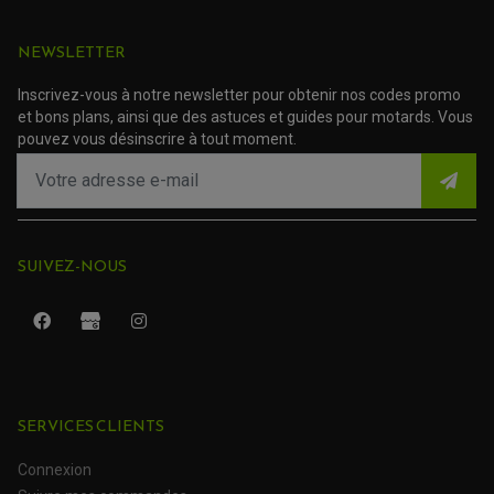
ACCESSOIRE SCOOTER KYMCO
PROTECTION FOURCHE ET BRAS OSCILLANT
PROTECTION SILENCIEUX
ACCESSOIRE SCOOTER MBK
PROTECTION LEVIER
ACCESSOIRE SCOOTER PEUGEOT
NEWSLETTER
TAMPONS ALLOY ULTIMA
ACCESSOIRE SCOOTER PIAGGIO
ACCESSOIRE SCOOTER SUZUKI
Inscrivez-vous à notre newsletter pour obtenir nos codes promo
ROULEMENT MOTO
ACCESSOIRE SCOOTER VESPA
et bons plans, ainsi que des astuces et guides pour motards. Vous
ROULEMENT DE ROUE
ACCESSOIRE SCOOTER YAMAHA
pouvez vous désinscrire à tout moment.
ROULEMENT DE DIRECTION
TRANSMISSION
AMORTISSEUR DE COUPLE
EMBRAYAGE MOTO
KIT CHAÎNE MOTO
SUIVEZ-NOUS
SERVICES CLIENTS
Connexion
ROULEMENT QUAD / SSV