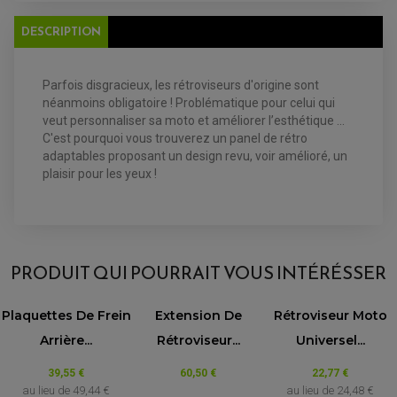
FILTRE ET ACCESSOIRE ESSENCE
OUTILLAGE
DESCRIPTION
PRODUIT D'ENTRETIEN
Parfois disgracieux, les rétroviseurs d'origine sont
néanmoins obligatoire ! Problématique pour celui qui
veut personnaliser sa moto et améliorer l’esthétique ...
C'est pourquoi vous trouverez un panel de rétro
adaptables proposant un design revu, voir amélioré, un
EQUIPEMENT ELECTRIQUE QUAD / SSV
plaisir pour les yeux !
ACCESSOIRES ELECTRIQUE QUAD / SSV
BOITIER CDI QUAD ET SSV
CHARGEUR DE BATTERIE QUAD / SSV
COMPTEUR QUAD / SSV
CONTACTEUR A CLÉ QUAD
DÉMARREUR
PRODUIT QUI POURRAIT VOUS INTÉRÉSSER
ECLAIRAGE LED / HALOGÈNE
STATOR ET REDRESSEUR / REGULATEUR
VENTILATEUR DE RADIATEUR
Plaquettes De Frein
Extension De
Rétroviseur Moto
EQUIPEMENT FREINAGE QUAD / SSV
Arrière...
Rétroviseur...
Universel...
PNEUMATIQUE
DISQUE DE FREIN QUAD / SSV
KIT DURITE DE FREIN QUAD
MOUSSE
39,55 €
60,50 €
22,77 €
KIT REPARATION MAÎTRE CYLINDRE QUAD / SSV
CHAMBRE À AIR
au lieu de
49,44 €
au lieu de
24,48 €
PLAQUETTES DE FREIN QUAD / SSV