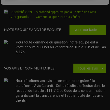
ROTULE DE TRIANGLE
SÉLECTEUR DE VITESSE
ACCESSOIRES ÉCHAPPEMENT
ÉCHAPPEMENT & SILENCIEUX AKRAPOVIC
ÉCHAPPEMENT & SILENCIEUX FMF
Marchand approuvé par la Société des Avis
PIÈCE MOTEUR
PIÈCES MOTEUR QUAD
ÉCHAPPEMENT & SILENCIEUX PRO CIRCUIT
Garantis,
cliquez ici pour vérifier
.
BOUCHON D'HUILE
ARBRE A CAMES QAUD
COURROIE DE DISTRIBUTION
COURROIE DE TRANSMISSION
PARTIE CYCLE
COUVERCLE + PLATEAU PRESSION
EMBRAYAGE QUAD
NOTRE ÉQUIPE À VOTRE ÉCOUTE
Nous contacter
chevron_right
DÉMARREUR MOTO
EQUIPEMENT ADMISSION / CARBURATEUR
LEVIER DE FREIN
DURITE RADIATEUR
KIT AMÉLIORATION EMBRAYAGE
LEVIER D'EMBRAYAGE
JOINT COUVRE CULASSE
KIT RÉPARATION POMPE A EAU
PÉDALE DE FREIN
KIT RÉPARATION DEMARREUR
Pour toute demande ou question, notre équipe est à 
SÉLECTEUR DE VITESSE
KIT RÉPARATION CARBU.
CÂBLE ACCÉLÉRATEUR
votre écoute du lundi au vendredi de 10h à 12h et de 14h 
KIT RÉPARATION ROBINET
PLASTIQUE QUAD / SSV
CÂBLE D'EMBRAYAGE
à 17h. 
MEMBRANE / BOISSEAU
KICK DE DÉMARRAGE
PROTÈGE-MAINS
RADIATEUR MOTO
REPOSE PIEDS
POMPE A ESSENCE
POIGNÉE
PIPE D'ADMISSION
GUIDON CROSS ET ENDURO
OUTILLAGE ET ACCESSOIRES ATELIER
VOS AVIS ET COMMENTAIRES
Tous les avis
DEMI COCOTTE
chevron_right
QUAD
PNEUMATIQUE
ACCESSOIRE ATELIER QUAD
SUSPENSION
CHAMBRE A AIR
OUTILLAGE QUAD
Nous récoltons vos avis et commentaires grâce à la
NOS MARQUES
JOINT SPY
plateforme Avis Garantis. Cette récolte s'effectue dans le
FOURCHE ET AMORTISSEUR
ACCESSOIRE SCOOTER APRILIA
respect de l'article L111-7-2 du Code de la consommation,
PROTECTION MOTO
ACCESSOIRE SCOOTER BMW
garantissant la transparence et l'authenticité de nos avis
COUVRE CARTER ET SLIDER
ACCESSOIRE SCOOTER GILERA
PATINS DE PROTECTION TOP BLOCK
clients.
PATIN DE RECHANGE TOP BLOCK
ACCESSOIRE SCOOTER HONDA
PROTECTION RADIATEUR