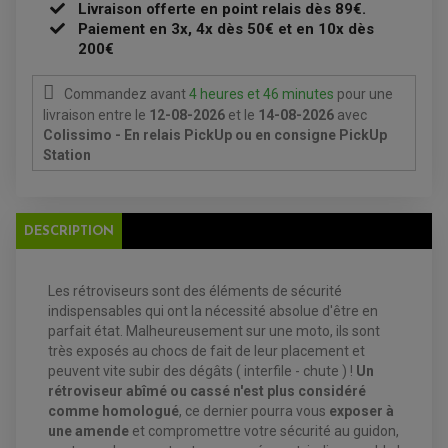
MAÎTRE CYLINDRE
Livraison offerte en point relais dès 89€.
ENTRETIEN MOTO
Paiement en 3x, 4x dès 50€ et en 10x dès
ATELIER, PADDOCK, STAND
ANTIPARASITE NGK
200€
BOUGIE NGK
FILTRE A AIR
FILTRE A HUILE
Commandez avant
4 heures et 46 minutes
pour une
FILTRE ET ACCESSOIRE ESSENCE
livraison
entre le
12-08-2026
et le
14-08-2026
avec
OUTILLAGE
Colissimo - En relais PickUp ou en consigne PickUp
PRODUIT D'ENTRETIEN
Station
DESCRIPTION
Les rétroviseurs sont des éléments de sécurité
indispensables qui ont la nécessité absolue d'être en
parfait état. Malheureusement sur une moto, ils sont
EQUIPEMENT ELECTRIQUE QUAD / SSV
très exposés au chocs de fait de leur placement et
peuvent vite subir des dégâts ( interfile - chute ) !
Un
ACCESSOIRES ELECTRIQUE QUAD / SSV
BOITIER CDI QUAD ET SSV
rétroviseur abîmé ou cassé n'est plus considéré
CHARGEUR DE BATTERIE QUAD / SSV
comme homologué
, ce dernier pourra vous
exposer à
COMPTEUR QUAD / SSV
une amende
et compromettre votre sécurité au guidon,
CONTACTEUR A CLÉ QUAD
DÉMARREUR