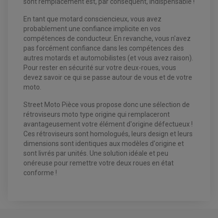
sont remplacement est, par conséquent, indispensable !
ECLAIRAGE LED / HALOGÈNE
STATOR ET REDRESSEUR / REGULATEUR
En tant que motard consciencieux, vous avez
VENTILATEUR DE RADIATEUR
probablement une confiance implicite en vos
compétences de conducteur. En revanche, vous n'avez
EQUIPEMENT FREINAGE QUAD / SSV
pas forcément confiance dans les compétences des
PNEUMATIQUE
DISQUE DE FREIN QUAD / SSV
autres motards et automobilistes (et vous avez raison).
KIT DURITE DE FREIN QUAD
MOUSSE
Pour rester en sécurité sur votre deux-roues, vous
KIT REPARATION MAÎTRE CYLINDRE QUAD / SSV
CHAMBRE À AIR
PLAQUETTES DE FREIN QUAD / SSV
devez savoir ce qui se passe autour de vous et de votre
moto.
EQUIPEMENT FREINAGE MOTO CROSS ET
HUILE ET PRODUIT D'ENTRETIEN QUAD
FREINAGE
ENDURO
Street Moto Pièce vous propose donc une sélection de
HUILE POUR QUAD
ACCESSOIRE + VISSERIE FREINAGE
ACCESSOIRES FREINAGE
rétroviseurs moto type origine qui remplaceront
PRODUIT D'ENTRETIEN QUAD
DISQUE DE FREIN
DISQUE DE FREIN AVANT
avantageusement votre élément d'origine défectueux !
PLAQUETTE DE FREIN
DISQUE DE FREIN ARRIÈRE
KIT DURITE DE FREIN
PLAQUETTE DE FREIN
Ces rétroviseurs sont homologués, leurs design et leurs
JANTES / ACCESSOIRES QUAD ET SSV
KIT DURITE D'EMBRAYAGE MOTO
KIT RÉPARATION PÉDALE DE FREIN
dimensions sont identiques aux modèles d'origine et
KIT RÉPARATION ÉTRIER DE FREIN
CHAÎNE A NEIGE QUAD-SSV
KIT RÉPARATION MAÎTRE CYLINDRE
sont livrés par unités. Une solution idéale et peu
KIT RÉPARATION MAÎTRE CYLINDRE
CHAÎNES A NEIGE
KIT RÉPARATION ÉTRIER DE FREIN
PRODUIT ENTRETIEN
MAÎTRE CYLINDRE
CHAMBRE A AIR QUAD ET SSV
onéreuse pour remettre votre deux roues en état
FILTRE A AIR
CLOUS / CRAMPON VISSABLE
conforme !
FILTRE A HUILE
ÉLARGISSEURES DE VOIES QUAD
ROULEMENT MOTO CROSS ET ENDURO
BOUGIE SCOOTER
HUILE ET PRODUIT D'ENTRETIEN
JANTES QUAD ET SSV
ROULEMENT DE ROUE AVANT
PRODUIT D'ENTRETIEN
HUILE MOTEUR
ROULEMENT DE ROUE ARRIÈRE
FILTRE A AIR K&N
PRODUIT D'ENTRETIEN
ROULEMENT D'AMORTISSEUR
ROULEMENT BIELLETTES
ROULEMENT COLONNE DE DIRECTION