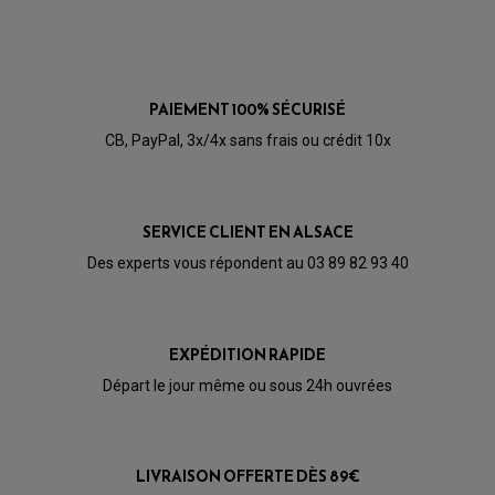
HUILE ET LUBRIFIANTS SCOOTER
PARTIE CYCLE
ROULEMENT BRAS OSCILLANT
HUILE SCOOTER
ARAIGNÉE / SUPPORT CARÉNAGE
PRODUIT D'ENTRETIEN SCOOTER
BULLE / PARE-BRISE
CÂBLE ACCÉLÉRATEUR
CABLE D'EMBRAYAGE
PARTIE CYCLE
KIT RABAISSEMENT MOTO
PAIEMENT 100% SÉCURISÉ
BULLE / PARE-BRISE
KIT STREET BIKE
LEVIER DE FREIN
LEVIER DE FREIN
CB, PayPal, 3x/4x sans frais ou crédit 10x
RÉTROVISEUR TYPE ORIGINE
LEVIER D'EMBRAYAGE
OPTIQUE TYPE ORIGINE
PÉDALE DE FREIN
PIÈCE MOTEUR
REPOSE PIED TYPE ORIGINE
RETROVISEUR MOTO TYPE ORIGINE
GALET DE VARIATEUR
SERVICE CLIENT EN ALSACE
SÉLECTEUR DE VITESSE
COURROIE
VARIATEUR SCOOTER
Des experts vous répondent au 03 89 82 93 40
POMPE A ESSENCE
EXPÉDITION RAPIDE
Départ le jour même ou sous 24h ouvrées
LIVRAISON OFFERTE DÈS 89€