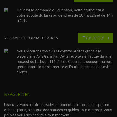
RADIATEUR MOTO
REPOSE PIEDS
POMPE A ESSENCE
POIGNÉE
PIPE D'ADMISSION
GUIDON CROSS ET ENDURO
Pour toute demande ou question, notre équipe est à 
OUTILLAGE ET ACCESSOIRES ATELIER
DEMI COCOTTE
votre écoute du lundi au vendredi de 10h à 12h et de 14h 
QUAD
PNEUMATIQUE
à 17h. 
ACCESSOIRE ATELIER QUAD
SUSPENSION
CHAMBRE A AIR
OUTILLAGE QUAD
NOS MARQUES
JOINT SPY
FOURCHE ET AMORTISSEUR
ACCESSOIRE SCOOTER APRILIA
VOS AVIS ET COMMENTAIRES
PROTECTION MOTO
Tous les avis
chevron_right
ACCESSOIRE SCOOTER BMW
COUVRE CARTER ET SLIDER
ACCESSOIRE SCOOTER GILERA
PATINS DE PROTECTION TOP BLOCK
PATIN DE RECHANGE TOP BLOCK
Nous récoltons vos avis et commentaires grâce à la
ACCESSOIRE SCOOTER HONDA
PROTECTION RADIATEUR
plateforme Avis Garantis. Cette récolte s'effectue dans le
ACCESSOIRE SCOOTER KYMCO
PROTECTION FOURCHE ET BRAS OSCILLANT
respect de l'article L111-7-2 du Code de la consommation,
PROTECTION SILENCIEUX
ACCESSOIRE SCOOTER MBK
PROTECTION LEVIER
garantissant la transparence et l'authenticité de nos avis
ACCESSOIRE SCOOTER PEUGEOT
TAMPONS ALLOY ULTIMA
clients.
ACCESSOIRE SCOOTER PIAGGIO
ACCESSOIRE SCOOTER SUZUKI
ROULEMENT MOTO
ACCESSOIRE SCOOTER VESPA
ROULEMENT DE ROUE
ACCESSOIRE SCOOTER YAMAHA
ROULEMENT DE DIRECTION
NEWSLETTER
TRANSMISSION
Inscrivez-vous à notre newsletter pour obtenir nos codes promo
AMORTISSEUR DE COUPLE
et bons plans, ainsi que des astuces et guides pour motards. Vous
EMBRAYAGE MOTO
pouvez vous désinscrire à tout moment.
KIT CHAÎNE MOTO