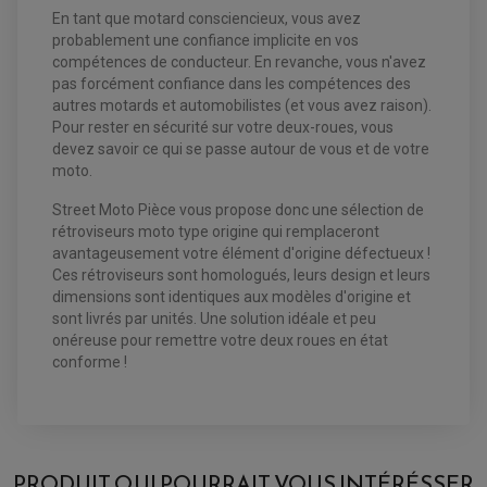
En tant que motard consciencieux, vous avez
EQUIPEMENT ELECTRIQUE QUAD / SSV
probablement une confiance implicite en vos
ACCESSOIRES ELECTRIQUE QUAD / SSV
BOITIER CDI QUAD ET SSV
compétences de conducteur. En revanche, vous n'avez
CHARGEUR DE BATTERIE QUAD / SSV
pas forcément confiance dans les compétences des
COMPTEUR QUAD / SSV
autres motards et automobilistes (et vous avez raison).
CONTACTEUR A CLÉ QUAD
DÉMARREUR
Pour rester en sécurité sur votre deux-roues, vous
ECLAIRAGE LED / HALOGÈNE
devez savoir ce qui se passe autour de vous et de votre
STATOR ET REDRESSEUR / REGULATEUR
moto.
VENTILATEUR DE RADIATEUR
Street Moto Pièce vous propose donc une sélection de
EQUIPEMENT FREINAGE QUAD / SSV
rétroviseurs moto type origine qui remplaceront
PNEUMATIQUE
DISQUE DE FREIN QUAD / SSV
avantageusement votre élément d'origine défectueux !
KIT DURITE DE FREIN QUAD
MOUSSE
Ces rétroviseurs sont homologués, leurs design et leurs
KIT REPARATION MAÎTRE CYLINDRE QUAD / SSV
CHAMBRE À AIR
PLAQUETTES DE FREIN QUAD / SSV
dimensions sont identiques aux modèles d'origine et
sont livrés par unités. Une solution idéale et peu
EQUIPEMENT FREINAGE MOTO CROSS ET
onéreuse pour remettre votre deux roues en état
HUILE ET PRODUIT D'ENTRETIEN QUAD
FREINAGE
ENDURO
conforme !
HUILE POUR QUAD
ACCESSOIRE + VISSERIE FREINAGE
ACCESSOIRES FREINAGE
PRODUIT D'ENTRETIEN QUAD
DISQUE DE FREIN
DISQUE DE FREIN AVANT
PLAQUETTE DE FREIN
DISQUE DE FREIN ARRIÈRE
KIT DURITE DE FREIN
PLAQUETTE DE FREIN
JANTES / ACCESSOIRES QUAD ET SSV
KIT DURITE D'EMBRAYAGE MOTO
KIT RÉPARATION PÉDALE DE FREIN
AVIS À PROPOS DU PRODUIT
CHAÎNE A NEIGE QUAD-SSV
KIT RÉPARATION ÉTRIER DE FREIN
KIT RÉPARATION MAÎTRE CYLINDRE
CHAÎNES A NEIGE
KIT RÉPARATION MAÎTRE CYLINDRE
KIT RÉPARATION ÉTRIER DE FREIN
PRODUIT QUI POURRAIT VOUS INTÉRÉSSER
PRODUIT ENTRETIEN
CHAMBRE A AIR QUAD ET SSV
MAÎTRE CYLINDRE