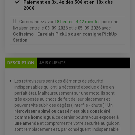
POMPE A ESSENCE
Paiement en 3x, 4x dès 50€ et en 10x dès
ACCESSOIRE + VISSERIE FREINAGE
REDRESSEUR / REGULATEUR
200€
DISQUE DE FREIN ARRIERE
STATOR
PLAQUETTE DE FREIN AVANT
PLAQUETTE DE FREIN ARRIERE
Commandez avant
8 heures et 42 minutes
pour une
MAÎTRE CYLINDRE
ENTRETIEN MOTO
livraison
entre le
03-09-2026
et le
05-09-2026
avec
ATELIER, PADDOCK, STAND
Colissimo - En relais PickUp ou en consigne PickUp
ANTIPARASITE NGK
BOUGIE NGK
Station
FILTRE A AIR
FILTRE A HUILE
FILTRE ET ACCESSOIRE ESSENCE
OUTILLAGE
PRODUIT D'ENTRETIEN
DESCRIPTION
AVIS CLIENTS
Les rétroviseurs sont des éléments de sécurité
indispensables qui ont la nécessité absolue d'être en
parfait état. Malheureusement sur une moto, ils sont
très exposés au chocs de fait de leur placement et
peuvent vite subir des dégâts ( interfile - chute ) !
Un
rétroviseur abîmé ou cassé n'est plus considéré
comme homologué
, ce dernier pourra vous
exposer à
une amende
et compromettre votre sécurité au guidon,
sont remplacement est, par conséquent, indispensable !