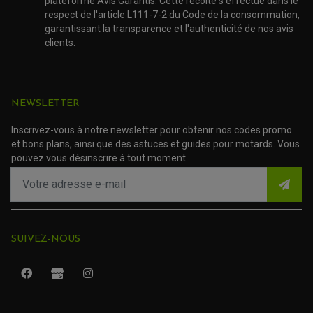
plateforme Avis Garantis. Cette récolte s'effectue dans le
ACCESSOIRE SCOOTER SUZUKI
respect de l'article L111-7-2 du Code de la consommation,
ROULEMENT MOTO
ACCESSOIRE SCOOTER VESPA
garantissant la transparence et l'authenticité de nos avis
ROULEMENT DE ROUE
ACCESSOIRE SCOOTER YAMAHA
clients.
ROULEMENT DE DIRECTION
TRANSMISSION
AMORTISSEUR DE COUPLE
NEWSLETTER
EMBRAYAGE MOTO
KIT CHAÎNE MOTO
Inscrivez-vous à notre newsletter pour obtenir nos codes promo
et bons plans, ainsi que des astuces et guides pour motards. Vous
pouvez vous désinscrire à tout moment.
SUIVEZ-NOUS