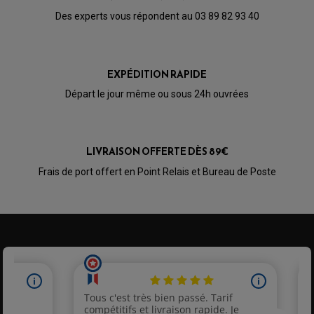
Des experts vous répondent au 03 89 82 93 40
EXPÉDITION RAPIDE
Départ le jour même ou sous 24h ouvrées
LIVRAISON OFFERTE DÈS 89€
Frais de port offert en Point Relais et Bureau de Poste
PARTIE CYCLE QUAD
AMORTISSEURS QUAD / SSV
BIELLETTES DE DIRECTION
CÂBLE ACCÉLÉRATEUR / EMBRAYAGE / STARTER
COLONNE DE DIRECTION QUAD
KIT RECONDITIONNEMENT TRIANGLE
LEVIER DE FREIN ET D'EMBRAYAGE
ROTULE DE DIRECTION
ÉCHAPPEMENT CROSS ENDURO
ROTULE DE TRIANGLE
SÉLECTEUR DE VITESSE
ACCESSOIRES ÉCHAPPEMENT
ÉCHAPPEMENT & SILENCIEUX AKRAPOVIC
ÉCHAPPEMENT & SILENCIEUX FMF
PIÈCE MOTEUR
PIÈCES MOTEUR QUAD
ÉCHAPPEMENT & SILENCIEUX PRO CIRCUIT