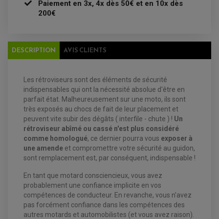
Paiement en 3x, 4x dès 50€ et en 10x dès
ANTIPARASITE NGK
BOUGIE NGK
200€
FILTRE A AIR
FILTRE A HUILE
FILTRE ET ACCESSOIRE ESSENCE
OUTILLAGE
PRODUIT D'ENTRETIEN
DESCRIPTION
AVIS CLIENTS
Les rétroviseurs sont des éléments de sécurité
indispensables qui ont la nécessité absolue d'être en
parfait état. Malheureusement sur une moto, ils sont
très exposés au chocs de fait de leur placement et
peuvent vite subir des dégâts ( interfile - chute ) !
Un
rétroviseur abîmé ou cassé n'est plus considéré
comme homologué
, ce dernier pourra vous
exposer à
EQUIPEMENT ELECTRIQUE QUAD / SSV
une amende
et compromettre votre sécurité au guidon,
ACCESSOIRES ELECTRIQUE QUAD / SSV
BOITIER CDI QUAD ET SSV
sont remplacement est, par conséquent, indispensable !
CHARGEUR DE BATTERIE QUAD / SSV
COMPTEUR QUAD / SSV
En tant que motard consciencieux, vous avez
CONTACTEUR A CLÉ QUAD
probablement une confiance implicite en vos
DÉMARREUR
ECLAIRAGE LED / HALOGÈNE
compétences de conducteur. En revanche, vous n'avez
STATOR ET REDRESSEUR / REGULATEUR
pas forcément confiance dans les compétences des
VENTILATEUR DE RADIATEUR
autres motards et automobilistes (et vous avez raison).