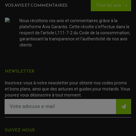
SUSPENSION
CHAMBRE A AIR
OUTILLAGE QUAD
VOS AVIS ET COMMENTAIRES
Tous les avis
chevron_right
NOS MARQUES
JOINT SPY
FOURCHE ET AMORTISSEUR
ACCESSOIRE SCOOTER APRILIA
Acheteur Vérifié
PROTECTION MOTO
ACCESSOIRE SCOOTER BMW
Nous récoltons vos avis et commentaires grâce à la
Publié le 16/09/2019 à 17:02
(Date de commande : 03/09/2019)
COUVRE CARTER ET SLIDER
plateforme Avis Garantis. Cette récolte s'effectue dans le
ACCESSOIRE SCOOTER GILERA
PATINS DE PROTECTION TOP BLOCK
conforme au produit demandé. Pièce d'origine dans un
PATIN DE RECHANGE TOP BLOCK
emballage parfait (il y avait un miroir, transport délicat
respect de l'article L111-7-2 du Code de la consommation,
ACCESSOIRE SCOOTER HONDA
effectué sans encombre)
PROTECTION RADIATEUR
garantissant la transparence et l'authenticité de nos avis
ACCESSOIRE SCOOTER KYMCO
PROTECTION FOURCHE ET BRAS OSCILLANT
clients.
PROTECTION SILENCIEUX
ACCESSOIRE SCOOTER MBK
PROTECTION LEVIER
ACCESSOIRE SCOOTER PEUGEOT
TAMPONS ALLOY ULTIMA
AFFICHER PLUS D'AVIS
ACCESSOIRE SCOOTER PIAGGIO
ACCESSOIRE SCOOTER SUZUKI
ROULEMENT MOTO
NEWSLETTER
ACCESSOIRE SCOOTER VESPA
ROULEMENT DE ROUE
ACCESSOIRE SCOOTER YAMAHA
ROULEMENT DE DIRECTION
Inscrivez-vous à notre newsletter pour obtenir nos codes promo
et bons plans, ainsi que des astuces et guides pour motards. Vous
TRANSMISSION
pouvez vous désinscrire à tout moment.
AMORTISSEUR DE COUPLE
EMBRAYAGE MOTO
KIT CHAÎNE MOTO
SUIVEZ-NOUS