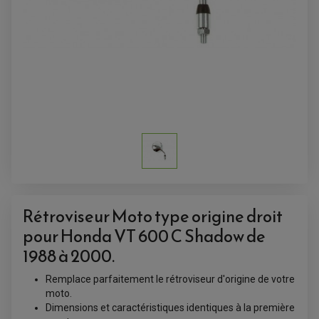
ACCESSOIRES QUAD
ACCESSOIRES ANODISES POUR QUAD
BOUCHON DE RÉSERVOIR QUAD
GUIDON QUAD
KIT DÉCO QUAD / SSV
KIT POIGNÉE DE GAZ QUAD
POIGNÉE QUAD
Rétroviseur Moto type origine droit
PROTÈGE-MAINS
PONTETS / REHAUSSES DE GUIDON
pour Honda VT 600 C Shadow de
REPOSE PIED QUAD
1988 à 2000.
BAGAGERIE / TREUIL / ATTELAGE
Remplace parfaitement le rétroviseur d'origine de votre
ÉQUIPEMENT ÉLECTRIQUE
COFFRE / TOP CASE QUAD
moto.
ACCESSOIRES ÉLECTRIQUE ENDURO
TREUIL ET ATTELAGE QUAD-SSV
PLAQUE PHARE
Dimensions et caractéristiques identiques à la première
BAGAGERIE
COMPTEUR D'HEURE