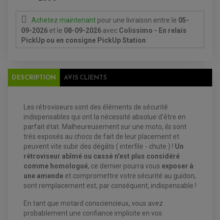
ATELIER, PADDOCK, STAND
ANTIPARASITE NGK
BOUGIE NGK
Achetez maintenant
pour une livraison
entre le
05-
FILTRE A AIR
09-2026
et le
08-09-2026
avec
Colissimo - En relais
FILTRE A HUILE
PickUp ou en consigne PickUp Station
FILTRE ET ACCESSOIRE ESSENCE
OUTILLAGE
PRODUIT D'ENTRETIEN
DESCRIPTION
AVIS CLIENTS
Les rétroviseurs sont des éléments de sécurité
indispensables qui ont la nécessité absolue d'être en
parfait état. Malheureusement sur une moto, ils sont
très exposés au chocs de fait de leur placement et
peuvent vite subir des dégâts ( interfile - chute ) !
Un
EQUIPEMENT ELECTRIQUE QUAD / SSV
rétroviseur abîmé ou cassé n'est plus considéré
ACCESSOIRES ELECTRIQUE QUAD / SSV
comme homologué
, ce dernier pourra vous
exposer à
BOITIER CDI QUAD ET SSV
une amende
et compromettre votre sécurité au guidon,
CHARGEUR DE BATTERIE QUAD / SSV
sont remplacement est, par conséquent, indispensable !
COMPTEUR QUAD / SSV
CONTACTEUR A CLÉ QUAD
DÉMARREUR
En tant que motard consciencieux, vous avez
ECLAIRAGE LED / HALOGÈNE
probablement une confiance implicite en vos
STATOR ET REDRESSEUR / REGULATEUR