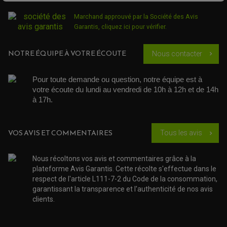
JOINT COUVRE CULASSE
KIT RÉPARATION POMPE A EAU
PÉDALE DE FREIN
KIT RÉPARATION DEMARREUR
SÉLECTEUR DE VITESSE
Marchand approuvé par la Société des Avis
KIT RÉPARATION CARBU.
CÂBLE ACCÉLÉRATEUR
Garantis,
cliquez ici pour vérifier
.
KIT RÉPARATION ROBINET
PLASTIQUE QUAD / SSV
CÂBLE D'EMBRAYAGE
MEMBRANE / BOISSEAU
KICK DE DÉMARRAGE
PROTÈGE-MAINS
RADIATEUR MOTO
REPOSE PIEDS
POMPE A ESSENCE
NOTRE ÉQUIPE À VOTRE ÉCOUTE
POIGNÉE
Nous contacter
chevron_right
PIPE D'ADMISSION
GUIDON CROSS ET ENDURO
OUTILLAGE ET ACCESSOIRES ATELIER
DEMI COCOTTE
QUAD
Pour toute demande ou question, notre équipe est à 
PNEUMATIQUE
ACCESSOIRE ATELIER QUAD
votre écoute du lundi au vendredi de 10h à 12h et de 14h 
SUSPENSION
CHAMBRE A AIR
OUTILLAGE QUAD
à 17h. 
NOS MARQUES
JOINT SPY
FOURCHE ET AMORTISSEUR
ACCESSOIRE SCOOTER APRILIA
PROTECTION MOTO
ACCESSOIRE SCOOTER BMW
COUVRE CARTER ET SLIDER
VOS AVIS ET COMMENTAIRES
ACCESSOIRE SCOOTER GILERA
PATINS DE PROTECTION TOP BLOCK
Tous les avis
chevron_right
PATIN DE RECHANGE TOP BLOCK
ACCESSOIRE SCOOTER HONDA
PROTECTION RADIATEUR
ACCESSOIRE SCOOTER KYMCO
PROTECTION FOURCHE ET BRAS OSCILLANT
Nous récoltons vos avis et commentaires grâce à la
PROTECTION SILENCIEUX
ACCESSOIRE SCOOTER MBK
plateforme Avis Garantis. Cette récolte s'effectue dans le
PROTECTION LEVIER
ACCESSOIRE SCOOTER PEUGEOT
TAMPONS ALLOY ULTIMA
respect de l'article L111-7-2 du Code de la consommation,
ACCESSOIRE SCOOTER PIAGGIO
garantissant la transparence et l'authenticité de nos avis
ACCESSOIRE SCOOTER SUZUKI
clients.
ROULEMENT MOTO
ACCESSOIRE SCOOTER VESPA
ROULEMENT DE ROUE
ACCESSOIRE SCOOTER YAMAHA
ROULEMENT DE DIRECTION