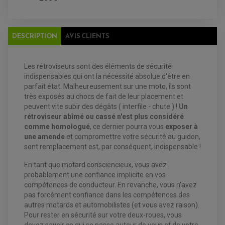
PLAQUETTE DE FREIN AVANT
PLAQUETTE DE FREIN ARRIERE
MAÎTRE CYLINDRE
ENTRETIEN MOTO
ATELIER, PADDOCK, STAND
DESCRIPTION
AVIS CLIENTS
ANTIPARASITE NGK
BOUGIE NGK
FILTRE A AIR
FILTRE A HUILE
Les rétroviseurs sont des éléments de sécurité
FILTRE ET ACCESSOIRE ESSENCE
indispensables qui ont la nécessité absolue d'être en
OUTILLAGE
parfait état. Malheureusement sur une moto, ils sont
PRODUIT D'ENTRETIEN
très exposés au chocs de fait de leur placement et
peuvent vite subir des dégâts ( interfile - chute ) !
Un
rétroviseur abîmé ou cassé n'est plus considéré
comme homologué
, ce dernier pourra vous
exposer à
une amende
et compromettre votre sécurité au guidon,
sont remplacement est, par conséquent, indispensable !
En tant que motard consciencieux, vous avez
probablement une confiance implicite en vos
compétences de conducteur. En revanche, vous n'avez
pas forcément confiance dans les compétences des
autres motards et automobilistes (et vous avez raison).
EQUIPEMENT ELECTRIQUE QUAD / SSV
Pour rester en sécurité sur votre deux-roues, vous
ACCESSOIRES ELECTRIQUE QUAD / SSV
BOITIER CDI QUAD ET SSV