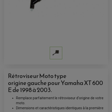
ACCESSOIRES QUAD
ACCESSOIRES ANODISES POUR QUAD
BOUCHON DE RÉSERVOIR QUAD
Rétroviseur Moto type
GUIDON QUAD
KIT DÉCO QUAD / SSV
origine gauche pour Yamaha XT 600
KIT POIGNÉE DE GAZ QUAD
POIGNÉE QUAD
E de 1998 à 2003.
PROTÈGE-MAINS
PONTETS / REHAUSSES DE GUIDON
REPOSE PIED QUAD
Remplace parfaitement le rétroviseur d'origine de votre
moto.
Dimensions et caractéristiques identiques à la première
BAGAGERIE / TREUIL / ATTELAGE