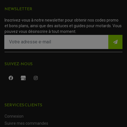
TRANSMISSION
NEWSLETTER
AMORTISSEUR DE COUPLE
EMBRAYAGE MOTO
Inscrivez-vous à notre newsletter pour obtenir nos codes promo
KIT CHAÎNE MOTO
et bons plans, ainsi que des astuces et guides pour motards. Vous
pouvez vous désinscrire à tout moment.
SUIVEZ-NOUS
SERVICES CLIENTS
ROULEMENT QUAD / SSV
JOINT DE TIGE D'AMORTISSEUR
KIT ROULEMENT D'AMORTISSEUR
Connexion
KIT ROULEMENT DE BRAS OSCILLANT
Suivre mes commandes
KIT ROULEMENT DE BIELLETTES D'AMORTISSEUR
PLASTIQUES MOTO CROSS ET ENDURO