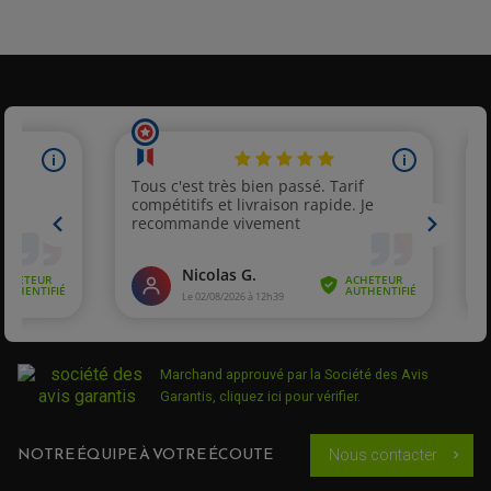
Acheteur Vérifié
Publié le 15/02/2019 à 23:31
(Date de commande : 03/02/2019)
impeccable les dimensions sont les mêmes que les
rétroviseurs originaux sauf pour le poids ceux ci sont
beaucoup plus léger ,
PARTIE CYCLE QUAD
AMORTISSEURS QUAD / SSV
BIELLETTES DE DIRECTION
Acheteur Vérifié
CÂBLE ACCÉLÉRATEUR / EMBRAYAGE / STARTER
COLONNE DE DIRECTION QUAD
Publié le 10/01/2019 à 13:27
(Date de commande : 28/12/2018)
KIT RECONDITIONNEMENT TRIANGLE
Corect
LEVIER DE FREIN ET D'EMBRAYAGE
ROTULE DE DIRECTION
ÉCHAPPEMENT CROSS ENDURO
ROTULE DE TRIANGLE
SÉLECTEUR DE VITESSE
ACCESSOIRES ÉCHAPPEMENT
Acheteur Vérifié
ÉCHAPPEMENT & SILENCIEUX AKRAPOVIC
Publié le 24/01/2017 à 13:56
(Date de commande : 12/01/2017)
ÉCHAPPEMENT & SILENCIEUX FMF
PIÈCE MOTEUR
PIÈCES MOTEUR QUAD
ÉCHAPPEMENT & SILENCIEUX PRO CIRCUIT
Conforme à mon attente
BOUCHON D'HUILE
ARBRE A CAMES QAUD
COURROIE DE DISTRIBUTION
COURROIE DE TRANSMISSION
PARTIE CYCLE
COUVERCLE + PLATEAU PRESSION
EMBRAYAGE QUAD
Acheteur Vérifié
DÉMARREUR MOTO
EQUIPEMENT ADMISSION / CARBURATEUR
LEVIER DE FREIN
Marchand approuvé par la Société des Avis
DURITE RADIATEUR
Publié le 04/10/2016 à 14:09
(Date de commande : 22/09/2016)
KIT AMÉLIORATION EMBRAYAGE
LEVIER D'EMBRAYAGE
JOINT COUVRE CULASSE
Garantis,
cliquez ici pour vérifier
.
KIT RÉPARATION POMPE A EAU
PÉDALE DE FREIN
.Très bien
KIT RÉPARATION DEMARREUR
SÉLECTEUR DE VITESSE
KIT RÉPARATION CARBU.
CÂBLE ACCÉLÉRATEUR
KIT RÉPARATION ROBINET
PLASTIQUE QUAD / SSV
CÂBLE D'EMBRAYAGE
NOTRE ÉQUIPE À VOTRE ÉCOUTE
Nous contacter
chevron_right
MEMBRANE / BOISSEAU
Acheteur Vérifié
KICK DE DÉMARRAGE
PROTÈGE-MAINS
RADIATEUR MOTO
REPOSE PIEDS
Publié le 13/06/2016 à 14:49
(Date de commande : 01/06/2016)
POMPE A ESSENCE