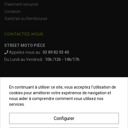
KIT D'EXTENSION D'AILES
Paiement sécurisé
PARE-BRISE, TOIT ET PORTES SSV
PROTECTION MOTOCROSS ET ENDURO
PROTÈGE AMORTISSEUR
Livraison
NOS MARQUES
PROTECTION RADIATEUR
SEMELLES, PROTEC. TRIANGLES, SABOT QUAD
PROTEGE PIGNON
Satisfait ou Remboursé
ACCESSOIRE MOTO APRILIA
PROTÈGE-MAINS
ACCESSOIRE MOTO BENELLI
SABOT DE PROTECTION
TRANSMISSION QUAD
PROTECTION MOTEUR
ACCESSOIRE MOTO BMW
CONTACTEZ-NOUS
ARBRE DE ROUE QUAD
PROTECTION DE FOURCHE
ACCESSOIRE MOTO DUCATI
CARDAN COMPLET
CARDAN DE PONT QUAD / SSV
ACCESSOIRE MOTO HONDA
STREET MOTO PIÈCE
CROISILLONS DE CARDAN
DÉCO MOTO CROSS ET ENDURO
ACCESSOIRE MOTO HUSQVARNA
KIT CHAÎNE QUAD
Appelez-nous au :
03 89 82 93 40
KIT DÉCO
ACCESSOIRE MOTO KAWASAKI
NOIX DE CARDAN QUAD / SSV
COUVRE RAYON
Du Lundi au Vendredi :
10h /12h - 14h/17h
ROULETTES DE CHAÎNE
ACCESSOIRE MOTO KTM
SOUFFLET DE CARDANS
ACCESSOIRE MOTO MV AGUSTA
ACCESSOIRE MOTO SUZUKI
ACCESSOIRE MOTO TRIUMPH
ACCESSOIRE MOTO YAMAHA
En continuant à utiliser ce site, vous acceptez l'utilisation de
Mentions légales
cookies pour améliorer votre expérience de navigation et
nous aider à comprendre comment vous utilisez nos
Conditions générales
services.
Données Personnelles
Configurer
Plan du site