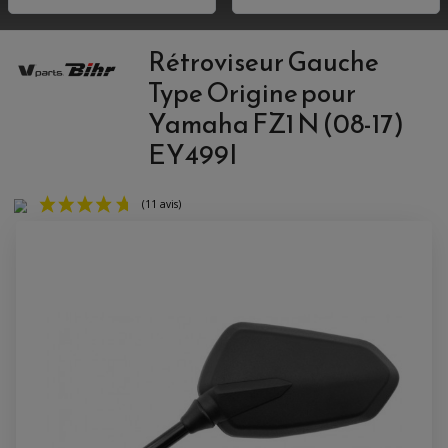
ACCESSOIRE QUAD KYMCO
LEVIER TAILLE MASSE
ANTIVOL SCOOTER
PONTETS / REHAUSSES DE GUIDON
PIONS DE LEVAGE / DIABOLO
ACCESSOIRE QUAD POLARIS
POIGNEE CHAUFFANTE
ACCESSOIRE QUAD SUZUKI
Rétroviseur Gauche
POIGNÉE MOTO
ACCESSOIRES SCOOTER
HUILE ET PRODUIT D'ENTRETIEN MOTO
POIGNÉE DE RÉSERVOIR
ACCESSOIRE QUAD YAMAHA
CLIGNOTANT ADAPTABLE
PROTÈGE RESERVOIRE
Type Origine pour
CROSS ET ENDURO
EMBOUT DE GUIDON
RÉGLAGE RAPIDE DE FOURCHE
PRODUIT D'ENTRETIEN
SUPPORT DE PLAQUE
REPOSE PIED ADAPTABLE
Yamaha FZ1 N (08-17)
HUILE MOTEUR
POIGNÉE
RETROVISEUR MOTO ADAPTABLE
BOUGIE NGK
POIGNÉE CHAUFFANTE
SUPPORT DE PLAQUE
EY499I
ANTIPARASITE NGK
RÉTROVISEUR ADAPTABLE
FILTRE À HUILE
FILTRE À AIR
ACCESSOIRES PILOTE
SUR FILTRE A AIR
BAGAGERIE SCOOTER
INTERCOM
COUVERCLE FILTRE A AIR
SELLE CONFORT
CAMERA EMBARQUEE
BAGAGERIE SOUPLE
DOSSERET PASSAGER
SUPPORT TOP CASE
AMORTISSEUR / SUSPENSION
TOP CASE
AMORTISSEUR DE DIRECTION
(11 avis)
ANTIVOL-ALARME
ALARME
ANTIVOL
SUPPORT ANTIVOL