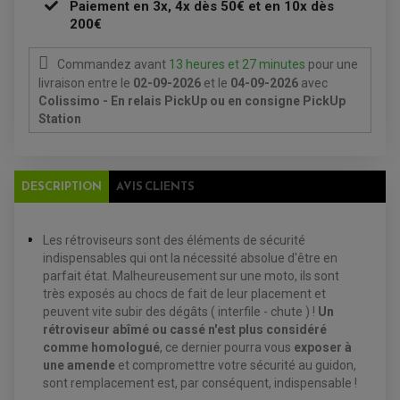
ENTRETIEN MOTO
Paiement en 3x, 4x dès 50€ et en 10x dès
ATELIER, PADDOCK, STAND
200€
ANTIPARASITE NGK
BOUGIE NGK
FILTRE A AIR
Commandez avant
13 heures et 27 minutes
pour une
FILTRE A HUILE
livraison
entre le
02-09-2026
et le
04-09-2026
avec
FILTRE ET ACCESSOIRE ESSENCE
Colissimo - En relais PickUp ou en consigne PickUp
OUTILLAGE
PRODUIT D'ENTRETIEN
Station
DESCRIPTION
AVIS CLIENTS
Les rétroviseurs sont des éléments de sécurité
indispensables qui ont la nécessité absolue d'être en
parfait état. Malheureusement sur une moto, ils sont
très exposés au chocs de fait de leur placement et
EQUIPEMENT ELECTRIQUE QUAD / SSV
peuvent vite subir des dégâts ( interfile - chute ) !
Un
ACCESSOIRES ELECTRIQUE QUAD / SSV
rétroviseur abîmé ou cassé n'est plus considéré
BOITIER CDI QUAD ET SSV
comme homologué
, ce dernier pourra vous
exposer à
CHARGEUR DE BATTERIE QUAD / SSV
COMPTEUR QUAD / SSV
une amende
et compromettre votre sécurité au guidon,
CONTACTEUR A CLÉ QUAD
sont remplacement est, par conséquent, indispensable !
DÉMARREUR