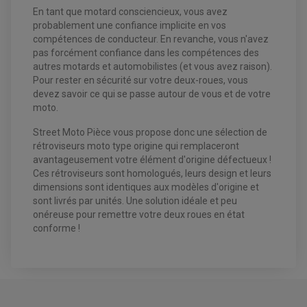
ECLAIRAGE LED / HALOGÈNE
En tant que motard consciencieux, vous avez
STATOR ET REDRESSEUR / REGULATEUR
VENTILATEUR DE RADIATEUR
probablement une confiance implicite en vos
compétences de conducteur. En revanche, vous n'avez
pas forcément confiance dans les compétences des
EQUIPEMENT FREINAGE QUAD / SSV
PNEUMATIQUE
autres motards et automobilistes (et vous avez raison).
DISQUE DE FREIN QUAD / SSV
KIT DURITE DE FREIN QUAD
MOUSSE
Pour rester en sécurité sur votre deux-roues, vous
KIT REPARATION MAÎTRE CYLINDRE QUAD / SSV
CHAMBRE À AIR
devez savoir ce qui se passe autour de vous et de votre
PLAQUETTES DE FREIN QUAD / SSV
moto.
EQUIPEMENT FREINAGE MOTO CROSS ET
HUILE ET PRODUIT D'ENTRETIEN QUAD
Street Moto Pièce vous propose donc une sélection de
FREINAGE
ENDURO
HUILE POUR QUAD
rétroviseurs moto type origine qui remplaceront
ACCESSOIRE + VISSERIE FREINAGE
ACCESSOIRES FREINAGE
PRODUIT D'ENTRETIEN QUAD
DISQUE DE FREIN
DISQUE DE FREIN AVANT
avantageusement votre élément d'origine défectueux !
PLAQUETTE DE FREIN
DISQUE DE FREIN ARRIÈRE
Ces rétroviseurs sont homologués, leurs design et leurs
KIT DURITE DE FREIN
PLAQUETTE DE FREIN
JANTES / ACCESSOIRES QUAD ET SSV
dimensions sont identiques aux modèles d'origine et
KIT DURITE D'EMBRAYAGE MOTO
KIT RÉPARATION PÉDALE DE FREIN
KIT RÉPARATION ÉTRIER DE FREIN
CHAÎNE A NEIGE QUAD-SSV
KIT RÉPARATION MAÎTRE CYLINDRE
sont livrés par unités. Une solution idéale et peu
KIT RÉPARATION MAÎTRE CYLINDRE
CHAÎNES A NEIGE
KIT RÉPARATION ÉTRIER DE FREIN
PRODUIT ENTRETIEN
onéreuse pour remettre votre deux roues en état
MAÎTRE CYLINDRE
CHAMBRE A AIR QUAD ET SSV
conforme !
FILTRE A AIR
CLOUS / CRAMPON VISSABLE
FILTRE A HUILE
ÉLARGISSEURES DE VOIES QUAD
ROULEMENT MOTO CROSS ET ENDURO
BOUGIE SCOOTER
HUILE ET PRODUIT D'ENTRETIEN
JANTES QUAD ET SSV
ROULEMENT DE ROUE AVANT
PRODUIT D'ENTRETIEN
HUILE MOTEUR
ROULEMENT DE ROUE ARRIÈRE
FILTRE A AIR K&N
PRODUIT D'ENTRETIEN
ROULEMENT D'AMORTISSEUR
AVIS À PROPOS DU PRODUIT
ROULEMENT BIELLETTES
ROULEMENT COLONNE DE DIRECTION
HUILE ET LUBRIFIANTS SCOOTER
PARTIE CYCLE
ROULEMENT BRAS OSCILLANT