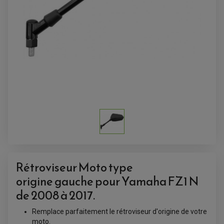
ACCESSOIRES QUAD
ACCESSOIRES ANODISES POUR QUAD
BOUCHON DE RÉSERVOIR QUAD
GUIDON QUAD
KIT DÉCO QUAD / SSV
KIT POIGNÉE DE GAZ QUAD
POIGNÉE QUAD
PROTÈGE-MAINS
Rétroviseur Moto type
PONTETS / REHAUSSES DE GUIDON
REPOSE PIED QUAD
origine gauche pour Yamaha FZ1 N
de 2008 à 2017.
BAGAGERIE / TREUIL / ATTELAGE
ÉQUIPEMENT ÉLECTRIQUE
COFFRE / TOP CASE QUAD
Remplace parfaitement le rétroviseur d'origine de votre
ACCESSOIRES ÉLECTRIQUE ENDURO
TREUIL ET ATTELAGE QUAD-SSV
moto.
PLAQUE PHARE