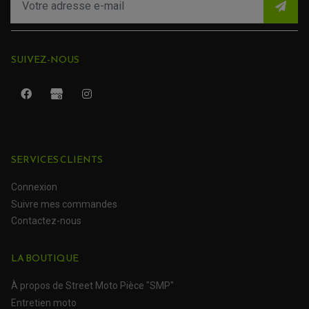
SUIVEZ-NOUS
SERVICES CLIENTS
ROULEMENT QUAD / SSV
JOINT DE TIGE D'AMORTISSEUR
Connexion
KIT ROULEMENT D'AMORTISSEUR
Suivre mes commandes
KIT ROULEMENT DE BRAS OSCILLANT
KIT ROULEMENT DE BIELLETTES D'AMORTISSEUR
PLASTIQUES MOTO CROSS ET ENDURO
Contactez-nous
KIT RÉPARATION ENTRETOISE D'AMORTISSEUR
PLASTIQUES GASGAS
KIT ROULEMENT & JOINT DE DIFFÉRENTIEL
PLASTIQUES HONDA
ROULEMENT DE COLONNE DE DIRECTION
PLASTIQUES HUSQVARNA
LA BOUTIQUE
ROULEMENTS DE ROUES
PLASTIQUES KAWASAKI
PLASTIQUES KTM
À propos de Street Moto Pièce "SMP"
PLASTIQUES SUZUKI
PROTECTION QUAD / SSV
PLASTIQUES YAMAHA
Entretien moto
BUMPERS, NERF-BARS ET GRAB BAR QUAD