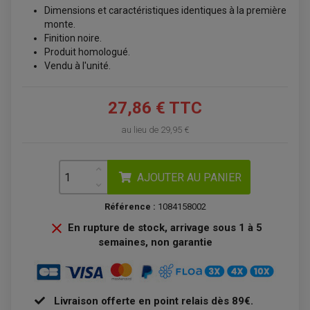
BAGAGERIE
COMPTEUR D'HEURE
Dimensions et caractéristiques identiques à la première
BAGAGERIE SOUPLE
DÉMARREUR
ÉCHAPPEMENT QUAD
monte.
ACCESSOIRE GPS, SMARTPHONE
CONDENSATEUR
ÉCHAPPEMENT QUAD
SELLE CONFORT
Finition noire.
BOBINE D'ALLUMAGE
SUPPORT TOP CASE
COUPE-CONTACT
Produit homologué.
SUPPORT VALISE LATERAL
ENTRETIEN QUAD / SSV
Vendu à l'unité.
TOP CASE ET VALISES
BATTERIE
TRANSMISSION
BOUGIE QUAD
KIT CHAÎNE
ÉCHAPPEMENT MOTO
ÉCHAPEMENT SCOOTER
FILTRE A AIR BMC QUAD
27,86 € TTC
GUIDE CHAÎNE
FILTRE A AIR QUAD
SILENCIEUX / ÉCHAPPEMENT MOTO
ÉCHAPPEMENT SCOOTER
PATIN DE BRAS OSCILLANT
FILTRE A HUILE QUAD
ACCESSOIRE ÉCHAPPEMENT
ROULETTE DE CHAÎNE
au lieu de
29,95 €
EMBRAYAGE OFF ROAD
ELECTRICITÉ
ÉLECTRICITÉ
CLIGNOTANT TYPE ORIGINE
ACCESSOIRES ELECTRIQUE
PIÈCE MOTEUR
BATTERIE SCOOTER
AJOUTER AU PANIER
BATTERIE
CHARGEUR DE BATTERIE
POMPE À EAU BOYESEN
CHARGEUR BATTERIE
REDRESSEUR / RÉGULATEUR
KIT RÉPARATION CARBU
CLIGNOTANT MOTO
ECLAIRAGE SCOOTER
KIT RÉPARATION POMPE A EAU
Référence :
1084158002
CLIGNOTANT TYPE ORIGINE
POMPE A ESSENCE
PIPE D'ADMISSION
DÉMARREUR
RADIATEUR

En rupture de stock, arrivage sous 1 à 5
ECLAIRAGE MOTO
DURITE RADIATEUR
FEUX ADDITIONNELS
semaines, non garantie
FREINAGE
KIT RECONDITIONNEMENT DEMARREUR
DISQUE DE FREIN AVANT
POMPE A ESSENCE
ACCESSOIRE + VISSERIE FREINAGE
REDRESSEUR / REGULATEUR
DISQUE DE FREIN ARRIERE
STATOR
PLAQUETTE DE FREIN AVANT
PLAQUETTE DE FREIN ARRIERE
Livraison offerte en point relais dès 89€.
MAÎTRE CYLINDRE