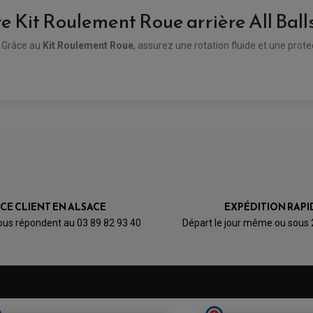
Kit Roulement Roue arrière All Ball
. Grâce au
Kit Roulement Roue
, assurez une rotation fluide et une pr
AVIS À PROPOS DU PRODUIT
1
0
0
0
0
ICE CLIENT EN ALSACE
EXPÉDITION RAPI
1★
2★
3★
4★
5★
ous répondent au 03 89 82 93 40
Départ le jour même ou sous