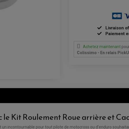
Livraison o
Paiement e
Achetez maintenant
pour
Colissimo - En relais Pick
le Kit Roulement Roue arrière et Cach
t un incontournable pour tout pilote de motocross ou d’enduro souhaita