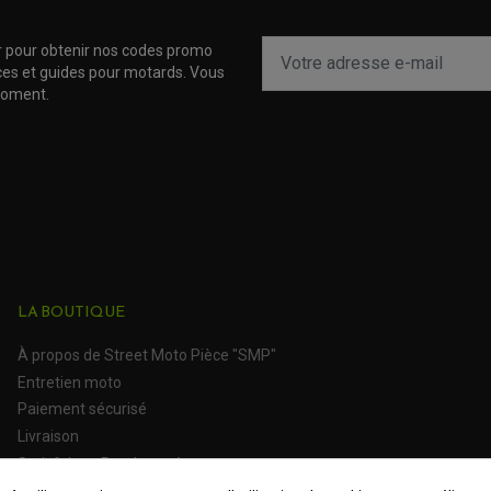
r pour obtenir nos codes promo
uces et guides pour motards. Vous
moment.
LA BOUTIQUE
À propos de Street Moto Pièce "SMP"
Entretien moto
Paiement sécurisé
Livraison
Satisfait ou Remboursé