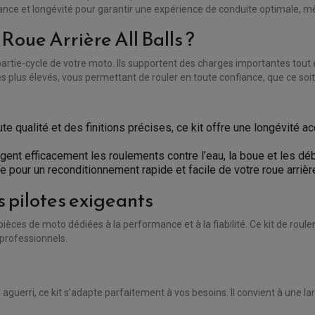
stance et longévité pour garantir une expérience de conduite optimale, m
Roue Arrière All Balls ?
artie-cycle de votre moto. Ils supportent des charges importantes tout en
les plus élevés, vous permettant de rouler en toute confiance, que ce soi
ute qualité et des finitions précises, ce kit offre une longévit
ent efficacement les roulements contre l’eau, la boue et les débr
ire pour un reconditionnement rapide et facile de votre roue arrièr
 pilotes exigeants
 pièces de moto dédiées à la performance et à la fiabilité. Ce kit de rou
 professionnels.
aguerri, ce kit s’adapte parfaitement à vos besoins. Il convient à une