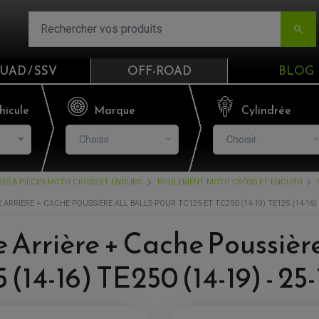

UAD / SSV
OFF-ROAD
BLOG
Email
hicule
Marque
Cylindrée
Choisir
Choisir
Mot de passe
RES & PIÈCES MOTO CROSS ET ENDURO
ROULEMENT MOTO CROSS ET ENDURO
Mot de p
RRIÈRE + CACHE POUSSIÈRE ALL BALLS POUR TC125 ET TC250 (14-19) TE125 (14-16) TE
CO
Arrière + Cache Poussière 
 (14-16) TE250 (14-19) - 25
S'I