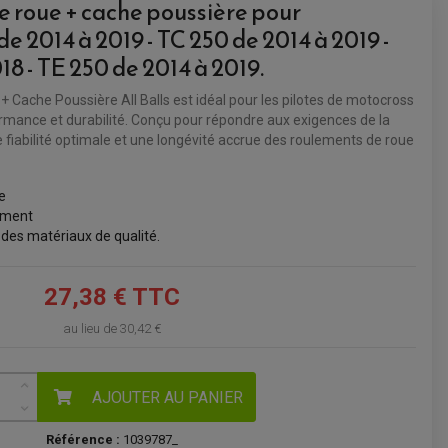
e roue + cache poussière pour
e 2014 à 2019 - TC 250 de 2014 à 2019 -
VOIR LE PANIER
18 - TE 250 de 2014 à 2019.
+ Cache Poussière All Balls est idéal pour les pilotes de motocross
rmance et durabilité. Conçu pour répondre aux exigences de la
e fiabilité optimale et une longévité accrue des roulements de roue
e
ement
des matériaux de qualité.
27,38 € TTC
au lieu de
30,42 €
AJOUTER AU PANIER
Référence :
1039787_