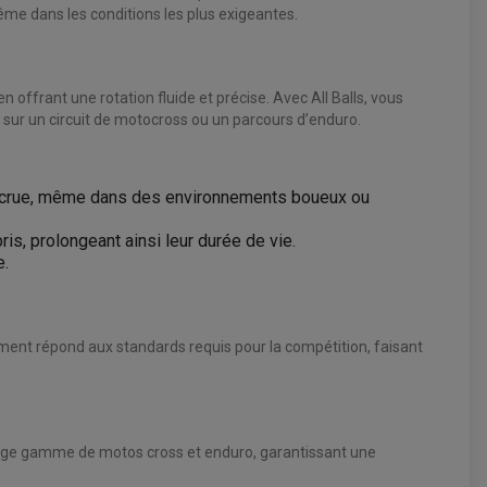
ême dans les conditions les plus exigeantes.
 offrant une rotation fluide et précise. Avec All Balls, vous
t sur un circuit de motocross ou un parcours d’enduro.
é accrue, même dans des environnements boueux ou
is, prolongeant ainsi leur durée de vie.
e.
lement répond aux standards requis pour la compétition, faisant
 large gamme de motos cross et enduro, garantissant une