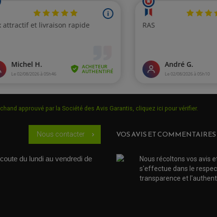
chand approuvé par la Société des Avis Garantis,
cliquez ici pour vérifier
.
VOS AVIS ET COMMENTAIRES
Nous contacter
chevron_right
coute du lundi au vendredi de 
Nous récoltons vos avis e
s'effectue dans le respec
transparence et l'authenti