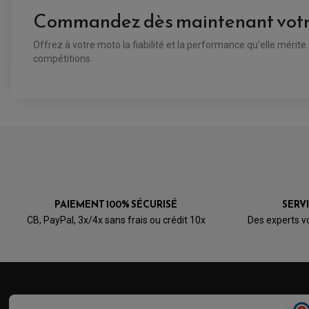
Commandez dès maintenant votre 
Offrez à votre moto la fiabilité et la performance qu’elle mérite
compétitions.
VOIR L'ATTESTATION
Avis soumis à un contrôle
PAIEMENT 100% SÉCURISÉ
SERV
CB, PayPal, 3x/4x sans frais ou crédit 10x
Des experts v
Acheteur Vérifié
Publié le 01/08/2019 à 15:56
(Date de commande : 19/07/2019)
Pas encore monté