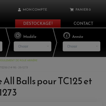
MON COMPTE
PANIER
0
DESTOCKAGE !
CONTACT
Il n'y a aucun produit dans votre panier
Modèle
Année
Choisir
Choisir
ROULEMENT DE ROUE ARRIÈRE
asse oublié ?
250 (14-19) - 25-1273
NNEXION
All Balls pour TC125 et
-1273
NSCRIRE