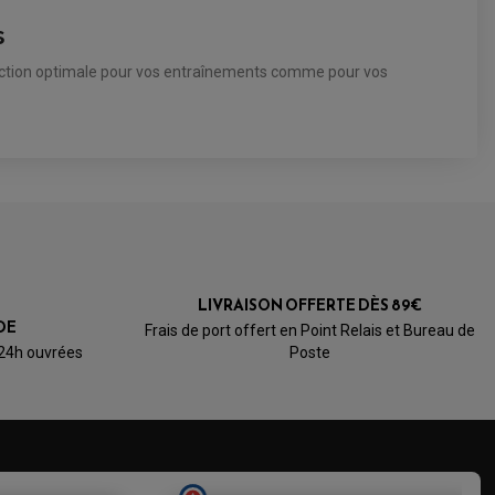
s
otection optimale pour vos entraînements comme pour vos
5.0
/5
LIVRAISON OFFERTE DÈS 89€
Basé sur 1 avis
DE
Frais de port offert en Point Relais et Bureau de
 24h ouvrées
Poste