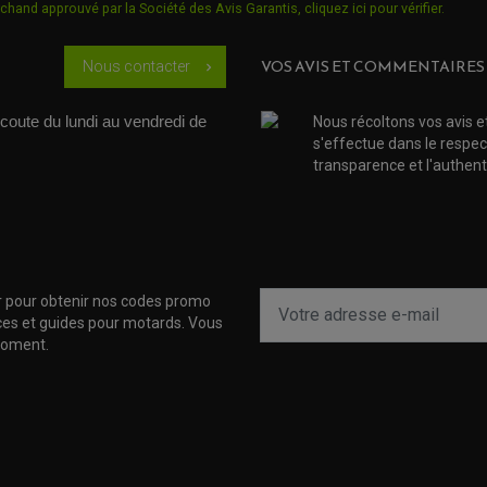
chand approuvé par la Société des Avis Garantis,
cliquez ici pour vérifier
.
VOS AVIS ET COMMENTAIRES
Nous contacter
chevron_right
coute du lundi au vendredi de 
Nous récoltons vos avis e
s'effectue dans le respec
transparence et l'authenti
r pour obtenir nos codes promo
uces et guides pour motards. Vous
moment.