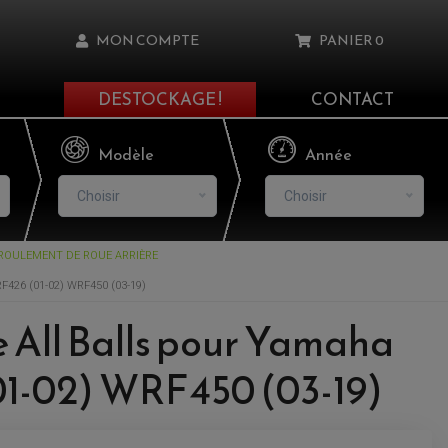
MON COMPTE
PANIER
0
DESTOCKAGE !
CONTACT
Il n'y a aucun produit dans votre panier
Modèle
Année
Choisir
Choisir
ROULEMENT DE ROUE ARRIÈRE
asse oublié ?
26 (01-02) WRF450 (03-19)
NNEXION
e All Balls pour Yamaha
1-02) WRF450 (03-19)
NSCRIRE