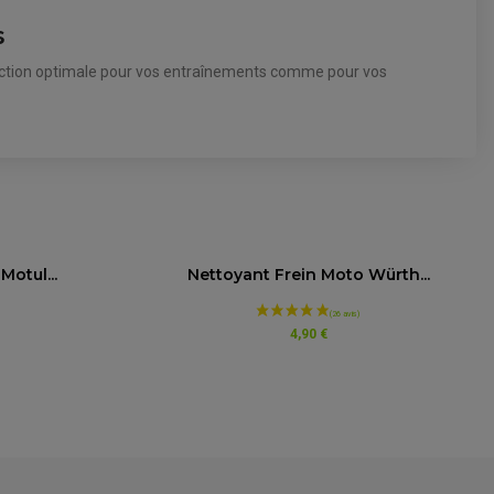
s
otection optimale pour vos entraînements comme pour vos
otul...
Nettoyant Frein Moto Würth...
4,90 €