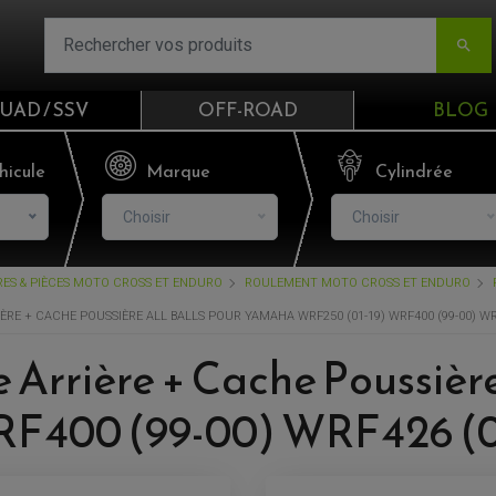

UAD / SSV
OFF-ROAD
BLOG
Email
hicule
Marque
Cylindrée
Choisir
Choisir
Mot de passe
RES & PIÈCES MOTO CROSS ET ENDURO
ROULEMENT MOTO CROSS ET ENDURO
Mot de p
RE + CACHE POUSSIÈRE ALL BALLS POUR YAMAHA WRF250 (01-19) WRF400 (99-00) WRF4
CO
 Arrière + Cache Poussièr
RF400 (99-00) WRF426 (0
S'I