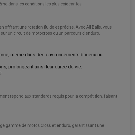
ême dans les conditions les plus exigeantes.
 offrant une rotation fluide et précise. Avec All Balls, vous
t sur un circuit de motocross ou un parcours d’enduro.
é accrue, même dans des environnements boueux ou
is, prolongeant ainsi leur durée de vie.
e.
lement répond aux standards requis pour la compétition, faisant
 large gamme de motos cross et enduro, garantissant une