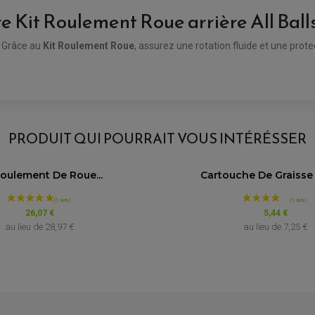
Kit Roulement Roue arrière All Ball
. Grâce au
Kit Roulement Roue
, assurez une rotation fluide et une pr
PRODUIT QUI POURRAIT VOUS INTÉRÉSSER
Roulement De Roue...
Cartouche De Graisse M
26,07 €
5,44 €
au lieu de
28,97 €
au lieu de
7,25 €