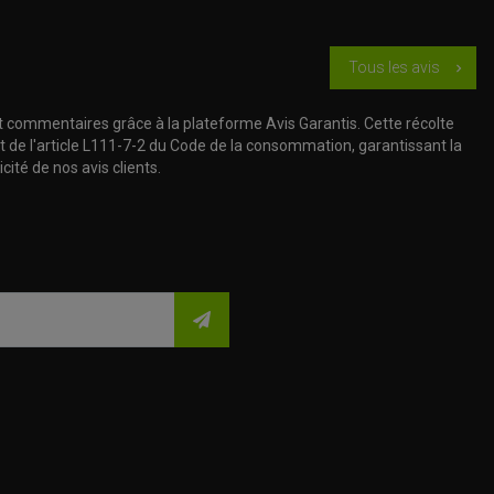
Tous les avis
chevron_right
t commentaires grâce à la plateforme Avis Garantis. Cette récolte
t de l'article L111-7-2 du Code de la consommation, garantissant la
cité de nos avis clients.