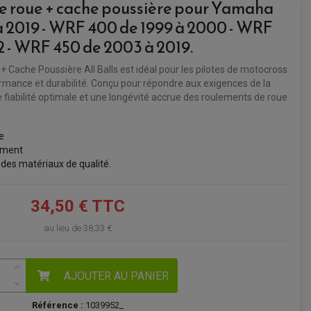
de roue + cache poussière pour Yamaha
 2019 - WRF 400 de 1999 à 2000 - WRF
VOIR LE PANIER
2 - WRF 450 de 2003 à 2019.
+ Cache Poussière All Balls est idéal pour les pilotes de motocross
rmance et durabilité. Conçu pour répondre aux exigences de la
e fiabilité optimale et une longévité accrue des roulements de roue
e
ement
des matériaux de qualité.
34,50 € TTC
au lieu de
38,33 €
AJOUTER AU PANIER
Référence :
1039952_