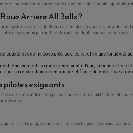
stance et longévité pour garantir une expérience de conduite optimale, m
Roue Arrière All Balls ?
artie-cycle de votre moto. Ils supportent des charges importantes tout en
les plus élevés, vous permettant de rouler en toute confiance, que ce soi
ute qualité et des finitions précises, ce kit offre une longévit
ent efficacement les roulements contre l’eau, la boue et les débr
ire pour un reconditionnement rapide et facile de votre roue arrièr
 pilotes exigeants
 pièces de moto dédiées à la performance et à la fiabilité. Ce kit de rou
 professionnels.
aguerri, ce kit s’adapte parfaitement à vos besoins. Il convient à une