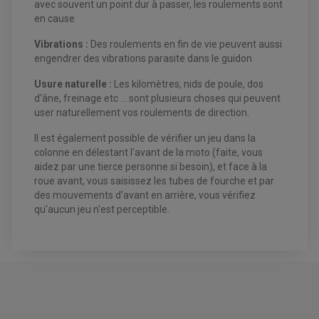
avec souvent un point dur à passer, les roulements sont
VENTILATEUR DE RADIATEUR
en cause
EQUIPEMENT FREINAGE QUAD / SSV
Vibrations :
Des roulements en fin de vie peuvent aussi
PNEUMATIQUE
DISQUE DE FREIN QUAD / SSV
engendrer des vibrations parasite dans le guidon
KIT DURITE DE FREIN QUAD
MOUSSE
KIT REPARATION MAÎTRE CYLINDRE QUAD / SSV
CHAMBRE À AIR
Usure naturelle :
Les kilomètres, nids de poule, dos
PLAQUETTES DE FREIN QUAD / SSV
d'âne, freinage etc ... sont plusieurs choses qui peuvent
EQUIPEMENT FREINAGE MOTO CROSS ET
user naturellement vos roulements de direction.
HUILE ET PRODUIT D'ENTRETIEN QUAD
FREINAGE
ENDURO
HUILE POUR QUAD
Il est également possible de vérifier un jeu dans la
ACCESSOIRE + VISSERIE FREINAGE
ACCESSOIRES FREINAGE
PRODUIT D'ENTRETIEN QUAD
DISQUE DE FREIN
DISQUE DE FREIN AVANT
colonne en délestant l'avant de la moto (faite, vous
PLAQUETTE DE FREIN
DISQUE DE FREIN ARRIÈRE
aidez par une tierce personne si besoin), et face à la
KIT DURITE DE FREIN
PLAQUETTE DE FREIN
JANTES / ACCESSOIRES QUAD ET SSV
roue avant, vous saisissez les tubes de fourche et par
KIT DURITE D'EMBRAYAGE MOTO
KIT RÉPARATION PÉDALE DE FREIN
CHAÎNE A NEIGE QUAD-SSV
KIT RÉPARATION ÉTRIER DE FREIN
KIT RÉPARATION MAÎTRE CYLINDRE
des mouvements d'avant en arrière, vous vérifiez
CHAÎNES A NEIGE
KIT RÉPARATION MAÎTRE CYLINDRE
KIT RÉPARATION ÉTRIER DE FREIN
PRODUIT ENTRETIEN
qu'aucun jeu n'est perceptible.
CHAMBRE A AIR QUAD ET SSV
MAÎTRE CYLINDRE
FILTRE A AIR
CLOUS / CRAMPON VISSABLE
FILTRE A HUILE
ÉLARGISSEURES DE VOIES QUAD
ROULEMENT MOTO CROSS ET ENDURO
BOUGIE SCOOTER
JANTES QUAD ET SSV
HUILE ET PRODUIT D'ENTRETIEN
ROULEMENT DE ROUE AVANT
PRODUIT D'ENTRETIEN
HUILE MOTEUR
ROULEMENT DE ROUE ARRIÈRE
FILTRE A AIR K&N
PRODUIT D'ENTRETIEN
ROULEMENT D'AMORTISSEUR
ROULEMENT BIELLETTES
ROULEMENT COLONNE DE DIRECTION
HUILE ET LUBRIFIANTS SCOOTER
PARTIE CYCLE
ROULEMENT BRAS OSCILLANT
HUILE SCOOTER
ARAIGNÉE / SUPPORT CARÉNAGE