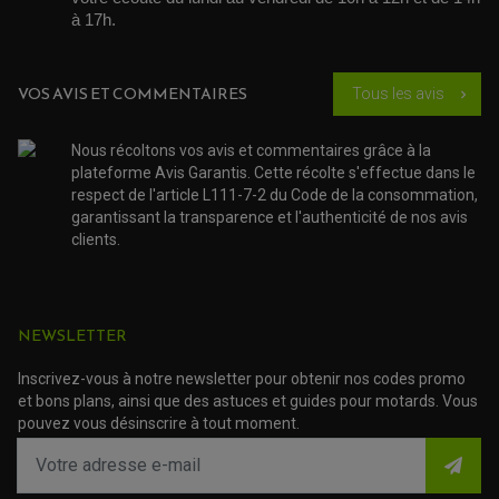
OUTILLAGE ET ACCESSOIRES ATELIER
DEMI COCOTTE
à 17h. 
QUAD
PNEUMATIQUE
ACCESSOIRE ATELIER QUAD
SUSPENSION
CHAMBRE A AIR
OUTILLAGE QUAD
NOS MARQUES
JOINT SPY
VOS AVIS ET COMMENTAIRES
Tous les avis
chevron_right
FOURCHE ET AMORTISSEUR
ACCESSOIRE SCOOTER APRILIA
PROTECTION MOTO
ACCESSOIRE SCOOTER BMW
COUVRE CARTER ET SLIDER
Nous récoltons vos avis et commentaires grâce à la
ACCESSOIRE SCOOTER GILERA
PATINS DE PROTECTION TOP BLOCK
PATIN DE RECHANGE TOP BLOCK
plateforme Avis Garantis. Cette récolte s'effectue dans le
ACCESSOIRE SCOOTER HONDA
PROTECTION RADIATEUR
respect de l'article L111-7-2 du Code de la consommation,
ACCESSOIRE SCOOTER KYMCO
PROTECTION FOURCHE ET BRAS OSCILLANT
garantissant la transparence et l'authenticité de nos avis
PROTECTION SILENCIEUX
ACCESSOIRE SCOOTER MBK
PROTECTION LEVIER
clients.
ACCESSOIRE SCOOTER PEUGEOT
TAMPONS ALLOY ULTIMA
ACCESSOIRE SCOOTER PIAGGIO
ACCESSOIRE SCOOTER SUZUKI
ROULEMENT MOTO
ACCESSOIRE SCOOTER VESPA
ROULEMENT DE ROUE
NEWSLETTER
ACCESSOIRE SCOOTER YAMAHA
ROULEMENT DE DIRECTION
Inscrivez-vous à notre newsletter pour obtenir nos codes promo
TRANSMISSION
et bons plans, ainsi que des astuces et guides pour motards. Vous
AMORTISSEUR DE COUPLE
pouvez vous désinscrire à tout moment.
EMBRAYAGE MOTO
KIT CHAÎNE MOTO