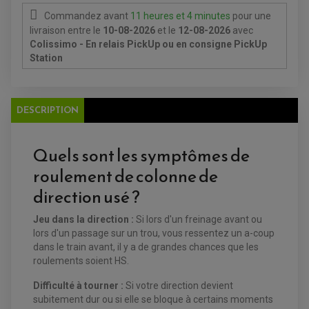
ATELIER, PADDOCK, STAND
Commandez avant
11 heures et 4 minutes
pour une
ANTIPARASITE NGK
livraison
BOUGIE NGK
entre le
10-08-2026
et le
12-08-2026
avec
FILTRE A AIR
Colissimo - En relais PickUp ou en consigne PickUp
FILTRE A HUILE
Station
FILTRE ET ACCESSOIRE ESSENCE
OUTILLAGE
PRODUIT D'ENTRETIEN
DESCRIPTION
Quels sont les symptômes de
roulement de colonne de
direction usé ?
Jeu dans la direction :
Si lors d'un freinage avant ou
EQUIPEMENT ELECTRIQUE QUAD / SSV
lors d'un passage sur un trou, vous ressentez un a-coup
ACCESSOIRES ELECTRIQUE QUAD / SSV
BOITIER CDI QUAD ET SSV
dans le train avant, il y a de grandes chances que les
CHARGEUR DE BATTERIE QUAD / SSV
roulements soient HS.
COMPTEUR QUAD / SSV
CONTACTEUR A CLÉ QUAD
Difficulté à tourner :
Si votre direction devient
DÉMARREUR
ECLAIRAGE LED / HALOGÈNE
subitement dur ou si elle se bloque à certains moments
STATOR ET REDRESSEUR / REGULATEUR