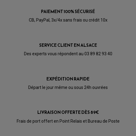
PRODUIT D'ENTRETIEN SCOOTER
BULLE / PARE-BRISE
CÂBLE ACCÉLÉRATEUR
PAIEMENT 100% SÉCURISÉ
CABLE D'EMBRAYAGE
PARTIE CYCLE
KIT RABAISSEMENT MOTO
CB, PayPal, 3x/4x sans frais ou crédit 10x
BULLE / PARE-BRISE
KIT STREET BIKE
LEVIER DE FREIN
LEVIER DE FREIN
RÉTROVISEUR TYPE ORIGINE
LEVIER D'EMBRAYAGE
OPTIQUE TYPE ORIGINE
PÉDALE DE FREIN
SERVICE CLIENT EN ALSACE
PIÈCE MOTEUR
REPOSE PIED TYPE ORIGINE
RETROVISEUR MOTO TYPE ORIGINE
GALET DE VARIATEUR
Des experts vous répondent au 03 89 82 93 40
SÉLECTEUR DE VITESSE
COURROIE
VARIATEUR SCOOTER
POMPE A ESSENCE
EXPÉDITION RAPIDE
Départ le jour même ou sous 24h ouvrées
LIVRAISON OFFERTE DÈS 89€
Frais de port offert en Point Relais et Bureau de Poste