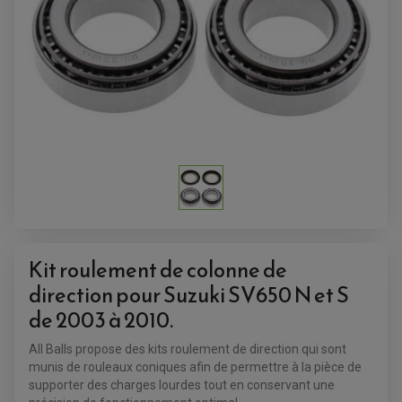
ACCESSOIRES QUAD
ACCESSOIRES ANODISES POUR QUAD
BOUCHON DE RÉSERVOIR QUAD
GUIDON QUAD
KIT DÉCO QUAD / SSV
KIT POIGNÉE DE GAZ QUAD
Kit roulement de colonne de
POIGNÉE QUAD
PROTÈGE-MAINS
direction pour Suzuki SV650 N et S
PONTETS / REHAUSSES DE GUIDON
REPOSE PIED QUAD
de 2003 à 2010.
BAGAGERIE / TREUIL / ATTELAGE
All Balls propose des kits roulement de direction qui sont
ÉQUIPEMENT ÉLECTRIQUE
COFFRE / TOP CASE QUAD
munis de rouleaux coniques afin de permettre à la pièce de
ACCESSOIRES ÉLECTRIQUE ENDURO
TREUIL ET ATTELAGE QUAD-SSV
supporter des charges lourdes tout en conservant une
PLAQUE PHARE
BAGAGERIE
COMPTEUR D'HEURE