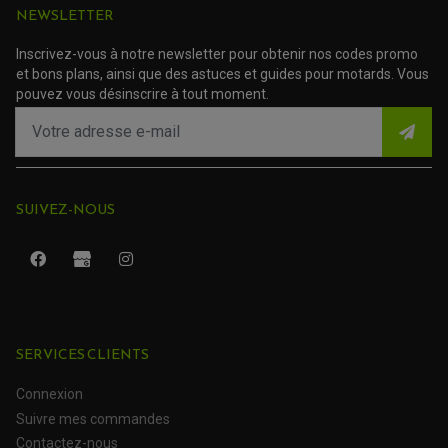
NEWSLETTER
TRANSMISSION
AMORTISSEUR DE COUPLE
EMBRAYAGE MOTO
Inscrivez-vous à notre newsletter pour obtenir nos codes promo
KIT CHAÎNE MOTO
et bons plans, ainsi que des astuces et guides pour motards. Vous
pouvez vous désinscrire à tout moment.
SUIVEZ-NOUS
SERVICES CLIENTS
ROULEMENT QUAD / SSV
JOINT DE TIGE D'AMORTISSEUR
Connexion
KIT ROULEMENT D'AMORTISSEUR
KIT ROULEMENT DE BRAS OSCILLANT
Suivre mes commandes
KIT ROULEMENT DE BIELLETTES D'AMORTISSEUR
PLASTIQUES MOTO CROSS ET ENDURO
KIT RÉPARATION ENTRETOISE D'AMORTISSEUR
Contactez-nous