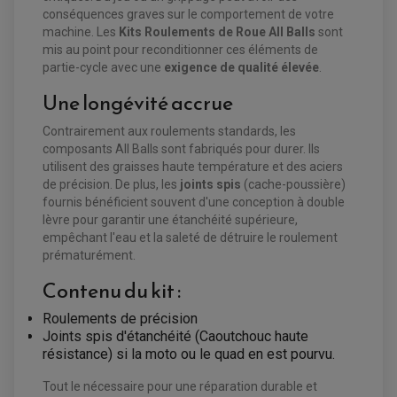
CHARGEUR DE BATTERIE QUAD / SSV
conséquences graves sur le comportement de votre
COMPTEUR QUAD / SSV
CONTACTEUR A CLÉ QUAD
machine. Les
Kits Roulements de Roue All Balls
sont
DÉMARREUR
mis au point pour reconditionner ces éléments de
ECLAIRAGE LED / HALOGÈNE
partie-cycle avec une
exigence de qualité élevée
.
STATOR ET REDRESSEUR / REGULATEUR
VENTILATEUR DE RADIATEUR
Une longévité accrue
EQUIPEMENT FREINAGE QUAD / SSV
Contrairement aux roulements standards, les
PNEUMATIQUE
DISQUE DE FREIN QUAD / SSV
composants All Balls sont fabriqués pour durer. Ils
KIT DURITE DE FREIN QUAD
MOUSSE
utilisent des graisses haute température et des aciers
KIT REPARATION MAÎTRE CYLINDRE QUAD / SSV
CHAMBRE À AIR
PLAQUETTES DE FREIN QUAD / SSV
de précision. De plus, les
joints spis
(cache-poussière)
fournis bénéficient souvent d'une conception à double
EQUIPEMENT FREINAGE MOTO CROSS ET
lèvre pour garantir une étanchéité supérieure,
HUILE ET PRODUIT D'ENTRETIEN QUAD
FREINAGE
ENDURO
empêchant l'eau et la saleté de détruire le roulement
HUILE POUR QUAD
ACCESSOIRE + VISSERIE FREINAGE
ACCESSOIRES FREINAGE
PRODUIT D'ENTRETIEN QUAD
prématurément.
DISQUE DE FREIN
DISQUE DE FREIN AVANT
PLAQUETTE DE FREIN
DISQUE DE FREIN ARRIÈRE
Contenu du kit :
KIT DURITE DE FREIN
PLAQUETTE DE FREIN
JANTES / ACCESSOIRES QUAD ET SSV
KIT DURITE D'EMBRAYAGE MOTO
KIT RÉPARATION PÉDALE DE FREIN
KIT RÉPARATION ÉTRIER DE FREIN
CHAÎNE A NEIGE QUAD-SSV
KIT RÉPARATION MAÎTRE CYLINDRE
Roulements de précision
KIT RÉPARATION MAÎTRE CYLINDRE
CHAÎNES A NEIGE
KIT RÉPARATION ÉTRIER DE FREIN
PRODUIT ENTRETIEN
Joints spis d'étanchéité (Caoutchouc haute
MAÎTRE CYLINDRE
CHAMBRE A AIR QUAD ET SSV
FILTRE A AIR
CLOUS / CRAMPON VISSABLE
résistance) si la moto ou le quad en est pourvu.
FILTRE A HUILE
ÉLARGISSEURES DE VOIES QUAD
ROULEMENT MOTO CROSS ET ENDURO
BOUGIE SCOOTER
HUILE ET PRODUIT D'ENTRETIEN
JANTES QUAD ET SSV
ROULEMENT DE ROUE AVANT
Tout le nécessaire pour une réparation durable et
PRODUIT D'ENTRETIEN
HUILE MOTEUR