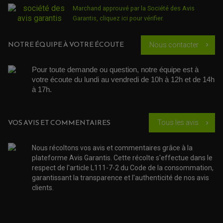
KIT RÉPARATION POMPE A EAU
PÉDALE DE FREIN
KIT RÉPARATION DEMARREUR
Marchand approuvé par la Société des Avis
SÉLECTEUR DE VITESSE
KIT RÉPARATION CARBU.
CÂBLE ACCÉLÉRATEUR
Garantis,
cliquez ici pour vérifier
.
KIT RÉPARATION ROBINET
PLASTIQUE QUAD / SSV
CÂBLE D'EMBRAYAGE
MEMBRANE / BOISSEAU
KICK DE DÉMARRAGE
PROTÈGE-MAINS
RADIATEUR MOTO
REPOSE PIEDS
NOTRE ÉQUIPE À VOTRE ÉCOUTE
POMPE A ESSENCE
Nous contacter
chevron_right
POIGNÉE
PIPE D'ADMISSION
GUIDON CROSS ET ENDURO
OUTILLAGE ET ACCESSOIRES ATELIER
DEMI COCOTTE
QUAD
Pour toute demande ou question, notre équipe est à 
PNEUMATIQUE
ACCESSOIRE ATELIER QUAD
votre écoute du lundi au vendredi de 10h à 12h et de 14h 
SUSPENSION
CHAMBRE A AIR
OUTILLAGE QUAD
à 17h. 
NOS MARQUES
JOINT SPY
FOURCHE ET AMORTISSEUR
ACCESSOIRE SCOOTER APRILIA
PROTECTION MOTO
ACCESSOIRE SCOOTER BMW
COUVRE CARTER ET SLIDER
VOS AVIS ET COMMENTAIRES
Tous les avis
chevron_right
ACCESSOIRE SCOOTER GILERA
PATINS DE PROTECTION TOP BLOCK
PATIN DE RECHANGE TOP BLOCK
ACCESSOIRE SCOOTER HONDA
PROTECTION RADIATEUR
ACCESSOIRE SCOOTER KYMCO
PROTECTION FOURCHE ET BRAS OSCILLANT
Nous récoltons vos avis et commentaires grâce à la
PROTECTION SILENCIEUX
ACCESSOIRE SCOOTER MBK
plateforme Avis Garantis. Cette récolte s'effectue dans le
PROTECTION LEVIER
ACCESSOIRE SCOOTER PEUGEOT
respect de l'article L111-7-2 du Code de la consommation,
TAMPONS ALLOY ULTIMA
ACCESSOIRE SCOOTER PIAGGIO
garantissant la transparence et l'authenticité de nos avis
ACCESSOIRE SCOOTER SUZUKI
clients.
ROULEMENT MOTO
ACCESSOIRE SCOOTER VESPA
ROULEMENT DE ROUE
ACCESSOIRE SCOOTER YAMAHA
ROULEMENT DE DIRECTION