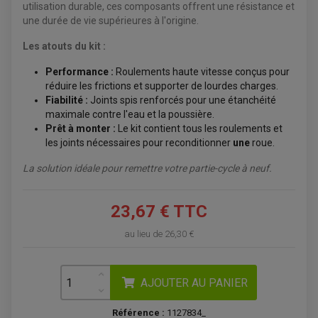
ÉQUIPEMENT ÉLECTRIQUE
COFFRE / TOP CASE QUAD
utilisation durable, ces composants offrent une résistance et
ACCESSOIRES ÉLECTRIQUE ENDURO
TREUIL ET ATTELAGE QUAD-SSV
une durée de vie supérieures à l'origine.
PLAQUE PHARE
BAGAGERIE
COMPTEUR D'HEURE
BAGAGERIE SOUPLE
DÉMARREUR
ÉCHAPPEMENT QUAD
Les atouts du kit :
ACCESSOIRE GPS, SMARTPHONE
CONDENSATEUR
ÉCHAPPEMENT QUAD
SELLE CONFORT
BOBINE D'ALLUMAGE
Performance :
Roulements haute vitesse conçus pour
SUPPORT TOP CASE
COUPE-CONTACT
SUPPORT VALISE LATERAL
réduire les frictions et supporter de lourdes charges.
ENTRETIEN QUAD / SSV
TOP CASE ET VALISES
Fiabilité :
Joints spis renforcés pour une étanchéité
BATTERIE
TRANSMISSION
maximale contre l'eau et la poussière.
BOUGIE QUAD
KIT CHAÎNE
ÉCHAPPEMENT MOTO
ÉCHAPEMENT SCOOTER
Prêt à monter :
Le kit contient tous les roulements et
FILTRE A AIR BMC QUAD
GUIDE CHAÎNE
FILTRE A AIR QUAD
SILENCIEUX / ÉCHAPPEMENT MOTO
les joints nécessaires pour reconditionner
une
roue.
ÉCHAPPEMENT SCOOTER
PATIN DE BRAS OSCILLANT
FILTRE A HUILE QUAD
ACCESSOIRE ÉCHAPPEMENT
ROULETTE DE CHAÎNE
EMBRAYAGE OFF ROAD
La solution idéale pour remettre votre partie-cycle à neuf.
ELECTRICITÉ
ÉLECTRICITÉ
CLIGNOTANT TYPE ORIGINE
ACCESSOIRES ELECTRIQUE
PIÈCE MOTEUR
BATTERIE SCOOTER
23,67 € TTC
BATTERIE
CHARGEUR DE BATTERIE
POMPE À EAU BOYESEN
CHARGEUR BATTERIE
REDRESSEUR / RÉGULATEUR
KIT RÉPARATION CARBU
CLIGNOTANT MOTO
ECLAIRAGE SCOOTER
au lieu de
26,30 €
KIT RÉPARATION POMPE A EAU
CLIGNOTANT TYPE ORIGINE
POMPE A ESSENCE
PIPE D'ADMISSION
DÉMARREUR
RADIATEUR
ECLAIRAGE MOTO
DURITE RADIATEUR
FEUX ADDITIONNELS
FREINAGE
AJOUTER AU PANIER
KIT RECONDITIONNEMENT DEMARREUR
DISQUE DE FREIN AVANT
POMPE A ESSENCE
ACCESSOIRE + VISSERIE FREINAGE
REDRESSEUR / REGULATEUR
DISQUE DE FREIN ARRIERE
Référence :
1127834_
STATOR