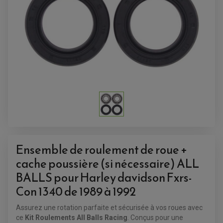
ACCESSOIRES QUAD
ACCESSOIRES ANODISES POUR QUAD
BOUCHON DE RÉSERVOIR QUAD
Ensemble de roulement de roue +
GUIDON QUAD
KIT DÉCO QUAD / SSV
cache poussière (si nécessaire) ALL
KIT POIGNÉE DE GAZ QUAD
POIGNÉE QUAD
BALLS pour Harley davidson Fxrs-
PROTÈGE-MAINS
PONTETS / REHAUSSES DE GUIDON
Con 1340 de 1989 à 1992
REPOSE PIED QUAD
Assurez une rotation parfaite et sécurisée à vos roues avec
BAGAGERIE / TREUIL / ATTELAGE
ce
Kit Roulements All Balls Racing
. Conçus pour une