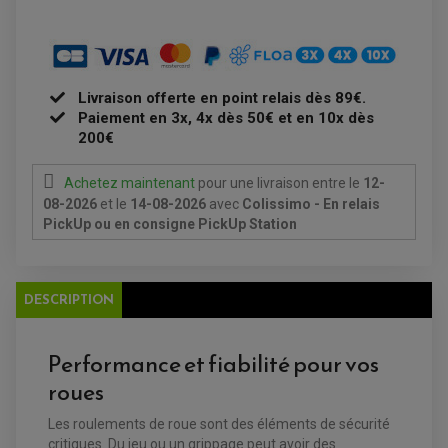
PLAQUETTE DE FREIN AVANT
PLAQUETTE DE FREIN ARRIERE
MAÎTRE CYLINDRE
ENTRETIEN MOTO
ATELIER, PADDOCK, STAND
ANTIPARASITE NGK
BOUGIE NGK
Livraison offerte en point relais dès 89€.
FILTRE A AIR
Paiement en 3x, 4x dès 50€ et en 10x dès
FILTRE A HUILE
200€
FILTRE ET ACCESSOIRE ESSENCE
OUTILLAGE
PRODUIT D'ENTRETIEN
Achetez maintenant
pour une livraison
entre le
12-
08-2026
et le
14-08-2026
avec
Colissimo - En relais
PickUp ou en consigne PickUp Station
DESCRIPTION
Performance et fiabilité pour vos
roues
EQUIPEMENT ELECTRIQUE QUAD / SSV
ACCESSOIRES ELECTRIQUE QUAD / SSV
Les roulements de roue sont des éléments de sécurité
BOITIER CDI QUAD ET SSV
critiques. Du jeu ou un grippage peut avoir des