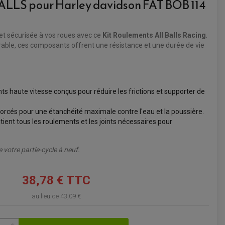
ALLS pour Harley davidson FAT BOB 114
VOIR LE PANIER
et sécurisée à vos roues avec ce
Kit Roulements All Balls Racing
.
rable, ces composants offrent une résistance et une durée de vie
 haute vitesse conçus pour réduire les frictions et supporter de
forcés pour une étanchéité maximale contre l'eau et la poussière.
ntient tous les roulements et les joints nécessaires pour
 votre partie-cycle à neuf.
38,78 € TTC
au lieu de
43,09 €