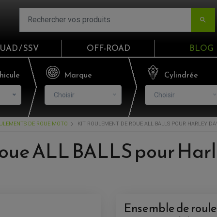

UAD / SSV
OFF-ROAD
BLOG
Email
hicule
Marque
Cylindrée
Choisir
Choisir
Mot de passe
ULEMENTS DE ROUE MOTO
KIT ROULEMENT DE ROUE ALL BALLS POUR HARLEY DAVID
Mot de p
Roue ALL BALLS pour Harl
CO
S'I
Ensemble de roulem