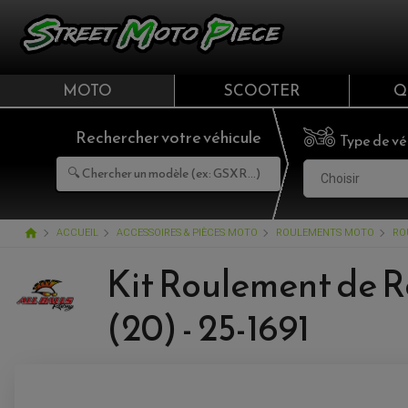
MOTO
SCOOTER
Q
Rechercher votre véhicule
Type de vé
Choisir
home
ACCUEIL
ACCESSOIRES & PIÈCES MOTO
ROULEMENTS MOTO
RO
Kit Roulement de 
(20) - 25-1691