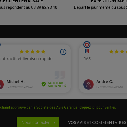
ICE CLIENT EN ALSACE
EXPÉDITION RAPI
ous répondent au 03 89 82 93 40
Départ le jour même ou sous
chand approuvé par la Société des Avis Garantis,
cliquez ici pour vérifier
.
VOS AVIS ET COMMENTAIRES
Nous contacter
chevron_right