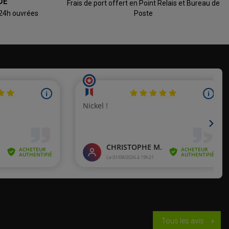
DE
Frais de port offert en Point Relais et Bureau de
 24h ouvrées
Poste
Tous les avis
chevron_right