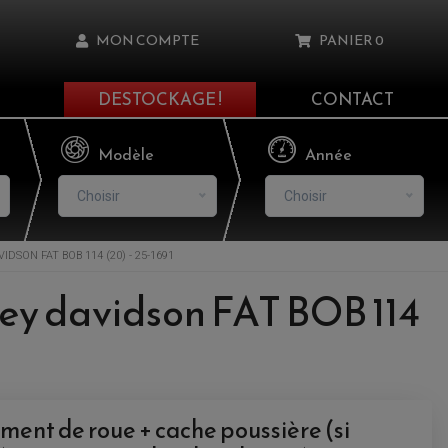
MON COMPTE
PANIER
0
DESTOCKAGE !
CONTACT
Il n'y a aucun produit dans votre panier
Modèle
Année
Choisir
Choisir
SON FAT BOB 114 (20) - 25-1691
asse oublié ?
ey davidson FAT BOB 114
NNEXION
NSCRIRE
ent de roue + cache poussière (si