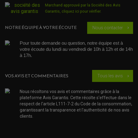
KIT RÉPARATION POMPE A EAU
PÉDALE DE FREIN
KIT RÉPARATION DEMARREUR
Marchand approuvé par la Société des Avis
SÉLECTEUR DE VITESSE
KIT RÉPARATION CARBU.
CÂBLE ACCÉLÉRATEUR
Garantis,
cliquez ici pour vérifier
.
KIT RÉPARATION ROBINET
PLASTIQUE QUAD / SSV
CÂBLE D'EMBRAYAGE
MEMBRANE / BOISSEAU
KICK DE DÉMARRAGE
PROTÈGE-MAINS
RADIATEUR MOTO
REPOSE PIEDS
NOTRE ÉQUIPE À VOTRE ÉCOUTE
POMPE A ESSENCE
Nous contacter
chevron_right
POIGNÉE
PIPE D'ADMISSION
GUIDON CROSS ET ENDURO
OUTILLAGE ET ACCESSOIRES ATELIER
DEMI COCOTTE
QUAD
Pour toute demande ou question, notre équipe est à 
PNEUMATIQUE
ACCESSOIRE ATELIER QUAD
votre écoute du lundi au vendredi de 10h à 12h et de 14h 
SUSPENSION
CHAMBRE A AIR
OUTILLAGE QUAD
à 17h. 
NOS MARQUES
JOINT SPY
FOURCHE ET AMORTISSEUR
ACCESSOIRE SCOOTER APRILIA
PROTECTION MOTO
ACCESSOIRE SCOOTER BMW
COUVRE CARTER ET SLIDER
VOS AVIS ET COMMENTAIRES
Tous les avis
chevron_right
ACCESSOIRE SCOOTER GILERA
PATINS DE PROTECTION TOP BLOCK
PATIN DE RECHANGE TOP BLOCK
ACCESSOIRE SCOOTER HONDA
PROTECTION RADIATEUR
ACCESSOIRE SCOOTER KYMCO
PROTECTION FOURCHE ET BRAS OSCILLANT
Nous récoltons vos avis et commentaires grâce à la
PROTECTION SILENCIEUX
ACCESSOIRE SCOOTER MBK
plateforme Avis Garantis. Cette récolte s'effectue dans le
PROTECTION LEVIER
ACCESSOIRE SCOOTER PEUGEOT
respect de l'article L111-7-2 du Code de la consommation,
TAMPONS ALLOY ULTIMA
ACCESSOIRE SCOOTER PIAGGIO
garantissant la transparence et l'authenticité de nos avis
ACCESSOIRE SCOOTER SUZUKI
clients.
ROULEMENT MOTO
ACCESSOIRE SCOOTER VESPA
ROULEMENT DE ROUE
ACCESSOIRE SCOOTER YAMAHA
ROULEMENT DE DIRECTION