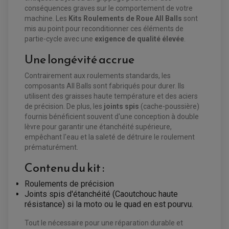
CHARGEUR DE BATTERIE QUAD / SSV
conséquences graves sur le comportement de votre
COMPTEUR QUAD / SSV
CONTACTEUR A CLÉ QUAD
machine. Les
Kits Roulements de Roue All Balls
sont
DÉMARREUR
mis au point pour reconditionner ces éléments de
ECLAIRAGE LED / HALOGÈNE
partie-cycle avec une
exigence de qualité élevée
.
STATOR ET REDRESSEUR / REGULATEUR
VENTILATEUR DE RADIATEUR
Une longévité accrue
EQUIPEMENT FREINAGE QUAD / SSV
Contrairement aux roulements standards, les
PNEUMATIQUE
DISQUE DE FREIN QUAD / SSV
composants All Balls sont fabriqués pour durer. Ils
KIT DURITE DE FREIN QUAD
MOUSSE
utilisent des graisses haute température et des aciers
KIT REPARATION MAÎTRE CYLINDRE QUAD / SSV
CHAMBRE À AIR
PLAQUETTES DE FREIN QUAD / SSV
de précision. De plus, les
joints spis
(cache-poussière)
fournis bénéficient souvent d'une conception à double
EQUIPEMENT FREINAGE MOTO CROSS ET
lèvre pour garantir une étanchéité supérieure,
HUILE ET PRODUIT D'ENTRETIEN QUAD
FREINAGE
ENDURO
empêchant l'eau et la saleté de détruire le roulement
HUILE POUR QUAD
ACCESSOIRE + VISSERIE FREINAGE
ACCESSOIRES FREINAGE
PRODUIT D'ENTRETIEN QUAD
prématurément.
DISQUE DE FREIN
DISQUE DE FREIN AVANT
PLAQUETTE DE FREIN
DISQUE DE FREIN ARRIÈRE
Contenu du kit :
KIT DURITE DE FREIN
PLAQUETTE DE FREIN
JANTES / ACCESSOIRES QUAD ET SSV
KIT DURITE D'EMBRAYAGE MOTO
KIT RÉPARATION PÉDALE DE FREIN
KIT RÉPARATION ÉTRIER DE FREIN
CHAÎNE A NEIGE QUAD-SSV
KIT RÉPARATION MAÎTRE CYLINDRE
Roulements de précision
KIT RÉPARATION MAÎTRE CYLINDRE
CHAÎNES A NEIGE
KIT RÉPARATION ÉTRIER DE FREIN
PRODUIT ENTRETIEN
Joints spis d'étanchéité (Caoutchouc haute
MAÎTRE CYLINDRE
CHAMBRE A AIR QUAD ET SSV
FILTRE A AIR
CLOUS / CRAMPON VISSABLE
résistance) si la moto ou le quad en est pourvu.
FILTRE A HUILE
ÉLARGISSEURES DE VOIES QUAD
ROULEMENT MOTO CROSS ET ENDURO
BOUGIE SCOOTER
HUILE ET PRODUIT D'ENTRETIEN
JANTES QUAD ET SSV
ROULEMENT DE ROUE AVANT
Tout le nécessaire pour une réparation durable et
PRODUIT D'ENTRETIEN
HUILE MOTEUR