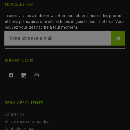
NEWSLETTER
TRANSMISSION
AMORTISSEUR DE COUPLE
EMBRAYAGE MOTO
Inscrivez-vous à notre newsletter pour obtenir nos codes promo
KIT CHAÎNE MOTO
et bons plans, ainsi que des astuces et guides pour motards. Vous
pouvez vous désinscrire à tout moment.
SUIVEZ-NOUS
SERVICES CLIENTS
ROULEMENT QUAD / SSV
JOINT DE TIGE D'AMORTISSEUR
Connexion
KIT ROULEMENT D'AMORTISSEUR
KIT ROULEMENT DE BRAS OSCILLANT
Suivre mes commandes
KIT ROULEMENT DE BIELLETTES D'AMORTISSEUR
PLASTIQUES MOTO CROSS ET ENDURO
KIT RÉPARATION ENTRETOISE D'AMORTISSEUR
Contactez-nous