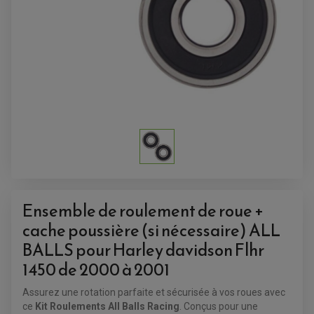
ACCESSOIRES QUAD
ACCESSOIRES ANODISES POUR QUAD
BOUCHON DE RÉSERVOIR QUAD
Ensemble de roulement de roue +
GUIDON QUAD
KIT DÉCO QUAD / SSV
cache poussière (si nécessaire) ALL
KIT POIGNÉE DE GAZ QUAD
POIGNÉE QUAD
BALLS pour Harley davidson Flhr
PROTÈGE-MAINS
PONTETS / REHAUSSES DE GUIDON
1450 de 2000 à 2001
REPOSE PIED QUAD
Assurez une rotation parfaite et sécurisée à vos roues avec
BAGAGERIE / TREUIL / ATTELAGE
ce
Kit Roulements All Balls Racing
. Conçus pour une