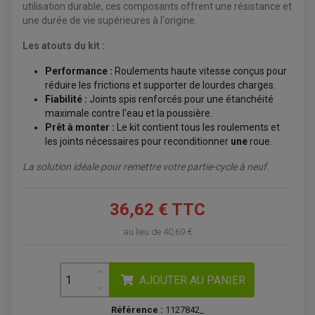
ÉQUIPEMENT ÉLECTRIQUE
COFFRE / TOP CASE QUAD
utilisation durable, ces composants offrent une résistance et
ACCESSOIRES ÉLECTRIQUE ENDURO
TREUIL ET ATTELAGE QUAD-SSV
une durée de vie supérieures à l'origine.
PLAQUE PHARE
BAGAGERIE
COMPTEUR D'HEURE
BAGAGERIE SOUPLE
DÉMARREUR
ÉCHAPPEMENT QUAD
Les atouts du kit :
ACCESSOIRE GPS, SMARTPHONE
CONDENSATEUR
ÉCHAPPEMENT QUAD
SELLE CONFORT
BOBINE D'ALLUMAGE
Performance :
Roulements haute vitesse conçus pour
SUPPORT TOP CASE
COUPE-CONTACT
SUPPORT VALISE LATERAL
réduire les frictions et supporter de lourdes charges.
ENTRETIEN QUAD / SSV
TOP CASE ET VALISES
Fiabilité :
Joints spis renforcés pour une étanchéité
BATTERIE
TRANSMISSION
maximale contre l'eau et la poussière.
BOUGIE QUAD
KIT CHAÎNE
ÉCHAPPEMENT MOTO
ÉCHAPEMENT SCOOTER
Prêt à monter :
Le kit contient tous les roulements et
FILTRE A AIR BMC QUAD
GUIDE CHAÎNE
FILTRE A AIR QUAD
SILENCIEUX / ÉCHAPPEMENT MOTO
les joints nécessaires pour reconditionner
une
roue.
ÉCHAPPEMENT SCOOTER
PATIN DE BRAS OSCILLANT
FILTRE A HUILE QUAD
ACCESSOIRE ÉCHAPPEMENT
ROULETTE DE CHAÎNE
EMBRAYAGE OFF ROAD
La solution idéale pour remettre votre partie-cycle à neuf.
ELECTRICITÉ
ÉLECTRICITÉ
CLIGNOTANT TYPE ORIGINE
ACCESSOIRES ELECTRIQUE
PIÈCE MOTEUR
BATTERIE SCOOTER
36,62 € TTC
BATTERIE
CHARGEUR DE BATTERIE
POMPE À EAU BOYESEN
CHARGEUR BATTERIE
REDRESSEUR / RÉGULATEUR
KIT RÉPARATION CARBU
CLIGNOTANT MOTO
ECLAIRAGE SCOOTER
au lieu de
40,69 €
KIT RÉPARATION POMPE A EAU
CLIGNOTANT TYPE ORIGINE
POMPE A ESSENCE
PIPE D'ADMISSION
DÉMARREUR
RADIATEUR
ECLAIRAGE MOTO
DURITE RADIATEUR
FEUX ADDITIONNELS
FREINAGE
AJOUTER AU PANIER
KIT RECONDITIONNEMENT DEMARREUR
DISQUE DE FREIN AVANT
POMPE A ESSENCE
ACCESSOIRE + VISSERIE FREINAGE
REDRESSEUR / REGULATEUR
DISQUE DE FREIN ARRIERE
Référence :
1127842_
STATOR