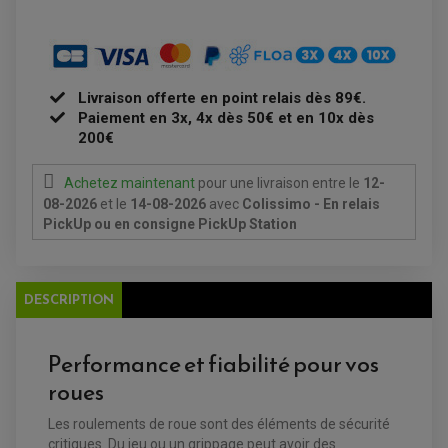
PLAQUETTE DE FREIN AVANT
PLAQUETTE DE FREIN ARRIERE
MAÎTRE CYLINDRE
ENTRETIEN MOTO
ATELIER, PADDOCK, STAND
ANTIPARASITE NGK
BOUGIE NGK
Livraison offerte en point relais dès 89€.
FILTRE A AIR
Paiement en 3x, 4x dès 50€ et en 10x dès
FILTRE A HUILE
200€
FILTRE ET ACCESSOIRE ESSENCE
OUTILLAGE
PRODUIT D'ENTRETIEN
Achetez maintenant
pour une livraison
entre le
12-
08-2026
et le
14-08-2026
avec
Colissimo - En relais
PickUp ou en consigne PickUp Station
DESCRIPTION
Performance et fiabilité pour vos
roues
EQUIPEMENT ELECTRIQUE QUAD / SSV
ACCESSOIRES ELECTRIQUE QUAD / SSV
Les roulements de roue sont des éléments de sécurité
BOITIER CDI QUAD ET SSV
critiques. Du jeu ou un grippage peut avoir des