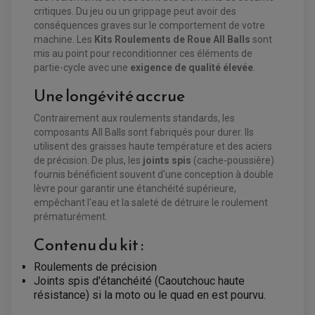
CHARGEUR DE BATTERIE QUAD / SSV
critiques. Du jeu ou un grippage peut avoir des
COMPTEUR QUAD / SSV
conséquences graves sur le comportement de votre
CONTACTEUR A CLÉ QUAD
machine. Les
Kits Roulements de Roue All Balls
sont
DÉMARREUR
ECLAIRAGE LED / HALOGÈNE
mis au point pour reconditionner ces éléments de
STATOR ET REDRESSEUR / REGULATEUR
partie-cycle avec une
exigence de qualité élevée
.
VENTILATEUR DE RADIATEUR
Une longévité accrue
EQUIPEMENT FREINAGE QUAD / SSV
PNEUMATIQUE
Contrairement aux roulements standards, les
DISQUE DE FREIN QUAD / SSV
KIT DURITE DE FREIN QUAD
MOUSSE
composants All Balls sont fabriqués pour durer. Ils
KIT REPARATION MAÎTRE CYLINDRE QUAD / SSV
CHAMBRE À AIR
utilisent des graisses haute température et des aciers
PLAQUETTES DE FREIN QUAD / SSV
de précision. De plus, les
joints spis
(cache-poussière)
EQUIPEMENT FREINAGE MOTO CROSS ET
fournis bénéficient souvent d'une conception à double
HUILE ET PRODUIT D'ENTRETIEN QUAD
FREINAGE
ENDURO
lèvre pour garantir une étanchéité supérieure,
HUILE POUR QUAD
ACCESSOIRE + VISSERIE FREINAGE
empêchant l'eau et la saleté de détruire le roulement
ACCESSOIRES FREINAGE
PRODUIT D'ENTRETIEN QUAD
DISQUE DE FREIN
DISQUE DE FREIN AVANT
prématurément.
PLAQUETTE DE FREIN
DISQUE DE FREIN ARRIÈRE
KIT DURITE DE FREIN
PLAQUETTE DE FREIN
Contenu du kit :
JANTES / ACCESSOIRES QUAD ET SSV
KIT DURITE D'EMBRAYAGE MOTO
KIT RÉPARATION PÉDALE DE FREIN
KIT RÉPARATION ÉTRIER DE FREIN
CHAÎNE A NEIGE QUAD-SSV
KIT RÉPARATION MAÎTRE CYLINDRE
KIT RÉPARATION MAÎTRE CYLINDRE
CHAÎNES A NEIGE
Roulements de précision
KIT RÉPARATION ÉTRIER DE FREIN
PRODUIT ENTRETIEN
MAÎTRE CYLINDRE
CHAMBRE A AIR QUAD ET SSV
Joints spis d'étanchéité (Caoutchouc haute
FILTRE A AIR
CLOUS / CRAMPON VISSABLE
résistance) si la moto ou le quad en est pourvu.
FILTRE A HUILE
ÉLARGISSEURES DE VOIES QUAD
ROULEMENT MOTO CROSS ET ENDURO
BOUGIE SCOOTER
HUILE ET PRODUIT D'ENTRETIEN
JANTES QUAD ET SSV
ROULEMENT DE ROUE AVANT