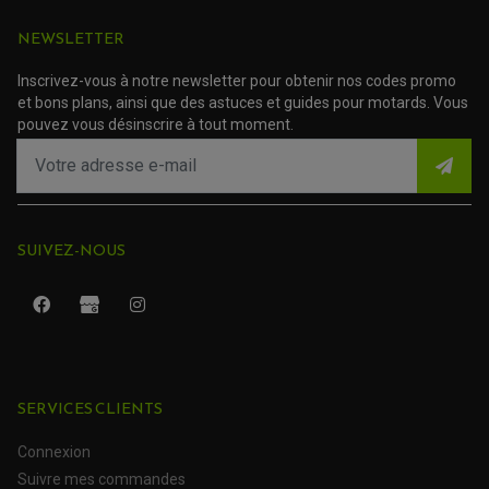
TRANSMISSION
NEWSLETTER
AMORTISSEUR DE COUPLE
EMBRAYAGE MOTO
Inscrivez-vous à notre newsletter pour obtenir nos codes promo
KIT CHAÎNE MOTO
et bons plans, ainsi que des astuces et guides pour motards. Vous
pouvez vous désinscrire à tout moment.
SUIVEZ-NOUS
SERVICES CLIENTS
ROULEMENT QUAD / SSV
JOINT DE TIGE D'AMORTISSEUR
KIT ROULEMENT D'AMORTISSEUR
Connexion
KIT ROULEMENT DE BRAS OSCILLANT
Suivre mes commandes
KIT ROULEMENT DE BIELLETTES D'AMORTISSEUR