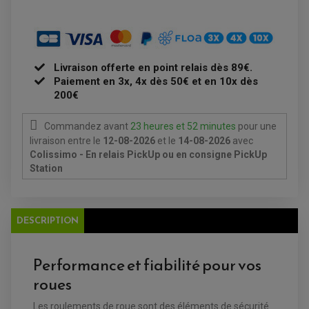
STATOR
PLAQUETTE DE FREIN AVANT
PLAQUETTE DE FREIN ARRIERE
MAÎTRE CYLINDRE
ENTRETIEN MOTO
ATELIER, PADDOCK, STAND
ANTIPARASITE NGK
Livraison offerte en point relais dès 89€.
BOUGIE NGK
FILTRE A AIR
Paiement en 3x, 4x dès 50€ et en 10x dès
FILTRE A HUILE
200€
FILTRE ET ACCESSOIRE ESSENCE
OUTILLAGE
PRODUIT D'ENTRETIEN
Commandez avant
23 heures et 52 minutes
pour une
livraison
entre le
12-08-2026
et le
14-08-2026
avec
Colissimo - En relais PickUp ou en consigne PickUp
Station
DESCRIPTION
Performance et fiabilité pour vos
roues
EQUIPEMENT ELECTRIQUE QUAD / SSV
ACCESSOIRES ELECTRIQUE QUAD / SSV
Les roulements de roue sont des éléments de sécurité
BOITIER CDI QUAD ET SSV