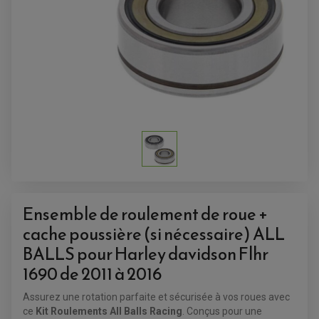
ACCESSOIRES QUAD
ACCESSOIRES ANODISES POUR QUAD
BOUCHON DE RÉSERVOIR QUAD
Ensemble de roulement de roue +
GUIDON QUAD
KIT DÉCO QUAD / SSV
cache poussière (si nécessaire) ALL
KIT POIGNÉE DE GAZ QUAD
BALLS pour Harley davidson Flhr
POIGNÉE QUAD
PROTÈGE-MAINS
1690 de 2011 à 2016
PONTETS / REHAUSSES DE GUIDON
REPOSE PIED QUAD
Assurez une rotation parfaite et sécurisée à vos roues avec
ce
Kit Roulements All Balls Racing
. Conçus pour une
BAGAGERIE / TREUIL / ATTELAGE