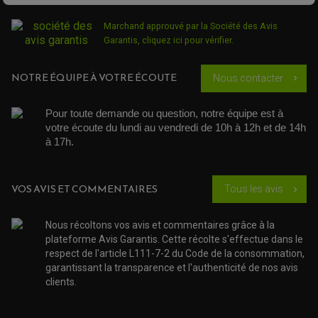
LEVIER D'EMBRAYAGE
JOINT COUVRE CULASSE
KIT RÉPARATION POMPE A EAU
PÉDALE DE FREIN
KIT RÉPARATION DEMARREUR
SÉLECTEUR DE VITESSE
Marchand approuvé par la Société des Avis
KIT RÉPARATION CARBU.
CÂBLE ACCÉLÉRATEUR
KIT RÉPARATION ROBINET
Garantis,
cliquez ici pour vérifier
.
PLASTIQUE QUAD / SSV
CÂBLE D'EMBRAYAGE
MEMBRANE / BOISSEAU
KICK DE DÉMARRAGE
PROTÈGE-MAINS
RADIATEUR MOTO
REPOSE PIEDS
POMPE A ESSENCE
POIGNÉE
NOTRE ÉQUIPE À VOTRE ÉCOUTE
Nous contacter
chevron_right
PIPE D'ADMISSION
GUIDON CROSS ET ENDURO
OUTILLAGE ET ACCESSOIRES ATELIER
DEMI COCOTTE
QUAD
Pour toute demande ou question, notre équipe est à 
PNEUMATIQUE
ACCESSOIRE ATELIER QUAD
votre écoute du lundi au vendredi de 10h à 12h et de 14h 
SUSPENSION
CHAMBRE A AIR
OUTILLAGE QUAD
NOS MARQUES
à 17h. 
JOINT SPY
FOURCHE ET AMORTISSEUR
ACCESSOIRE SCOOTER APRILIA
PROTECTION MOTO
ACCESSOIRE SCOOTER BMW
COUVRE CARTER ET SLIDER
ACCESSOIRE SCOOTER GILERA
PATINS DE PROTECTION TOP BLOCK
VOS AVIS ET COMMENTAIRES
Tous les avis
chevron_right
PATIN DE RECHANGE TOP BLOCK
ACCESSOIRE SCOOTER HONDA
PROTECTION RADIATEUR
ACCESSOIRE SCOOTER KYMCO
PROTECTION FOURCHE ET BRAS OSCILLANT
Nous récoltons vos avis et commentaires grâce à la
PROTECTION SILENCIEUX
ACCESSOIRE SCOOTER MBK
plateforme Avis Garantis. Cette récolte s'effectue dans le
PROTECTION LEVIER
ACCESSOIRE SCOOTER PEUGEOT
TAMPONS ALLOY ULTIMA
respect de l'article L111-7-2 du Code de la consommation,
ACCESSOIRE SCOOTER PIAGGIO
garantissant la transparence et l'authenticité de nos avis
ACCESSOIRE SCOOTER SUZUKI
clients.
ROULEMENT MOTO
ACCESSOIRE SCOOTER VESPA
ROULEMENT DE ROUE
ACCESSOIRE SCOOTER YAMAHA
ROULEMENT DE DIRECTION