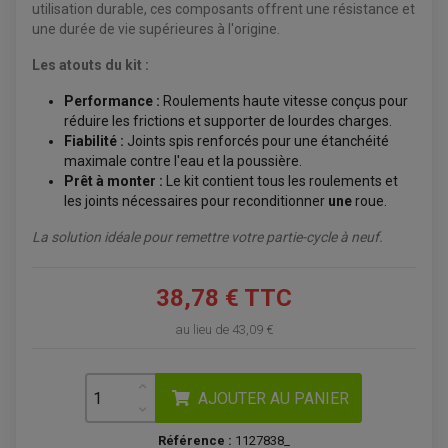
ÉQUIPEMENT ÉLECTRIQUE
utilisation durable, ces composants offrent une résistance et
COFFRE / TOP CASE QUAD
ACCESSOIRES ÉLECTRIQUE ENDURO
TREUIL ET ATTELAGE QUAD-SSV
une durée de vie supérieures à l'origine.
PLAQUE PHARE
BAGAGERIE
COMPTEUR D'HEURE
BAGAGERIE SOUPLE
Les atouts du kit :
DÉMARREUR
ÉCHAPPEMENT QUAD
ACCESSOIRE GPS, SMARTPHONE
CONDENSATEUR
ÉCHAPPEMENT QUAD
SELLE CONFORT
BOBINE D'ALLUMAGE
Performance :
Roulements haute vitesse conçus pour
SUPPORT TOP CASE
COUPE-CONTACT
réduire les frictions et supporter de lourdes charges.
SUPPORT VALISE LATERAL
ENTRETIEN QUAD / SSV
TOP CASE ET VALISES
Fiabilité :
Joints spis renforcés pour une étanchéité
BATTERIE
TRANSMISSION
maximale contre l'eau et la poussière.
BOUGIE QUAD
Prêt à monter :
Le kit contient tous les roulements et
KIT CHAÎNE
ÉCHAPPEMENT MOTO
ÉCHAPEMENT SCOOTER
FILTRE A AIR BMC QUAD
GUIDE CHAÎNE
les joints nécessaires pour reconditionner
une
roue.
FILTRE A AIR QUAD
SILENCIEUX / ÉCHAPPEMENT MOTO
ÉCHAPPEMENT SCOOTER
PATIN DE BRAS OSCILLANT
FILTRE A HUILE QUAD
ACCESSOIRE ÉCHAPPEMENT
ROULETTE DE CHAÎNE
La solution idéale pour remettre votre partie-cycle à neuf.
EMBRAYAGE OFF ROAD
ELECTRICITÉ
ÉLECTRICITÉ
CLIGNOTANT TYPE ORIGINE
ACCESSOIRES ELECTRIQUE
PIÈCE MOTEUR
BATTERIE SCOOTER
38,78 € TTC
BATTERIE
CHARGEUR DE BATTERIE
POMPE À EAU BOYESEN
CHARGEUR BATTERIE
REDRESSEUR / RÉGULATEUR
KIT RÉPARATION CARBU
au lieu de
43,09 €
CLIGNOTANT MOTO
ECLAIRAGE SCOOTER
KIT RÉPARATION POMPE A EAU
CLIGNOTANT TYPE ORIGINE
POMPE A ESSENCE
PIPE D'ADMISSION
DÉMARREUR
RADIATEUR
ECLAIRAGE MOTO
DURITE RADIATEUR
FEUX ADDITIONNELS
FREINAGE
AJOUTER AU PANIER
KIT RECONDITIONNEMENT DEMARREUR
DISQUE DE FREIN AVANT
POMPE A ESSENCE
ACCESSOIRE + VISSERIE FREINAGE
REDRESSEUR / REGULATEUR
Référence :
1127838_
DISQUE DE FREIN ARRIERE