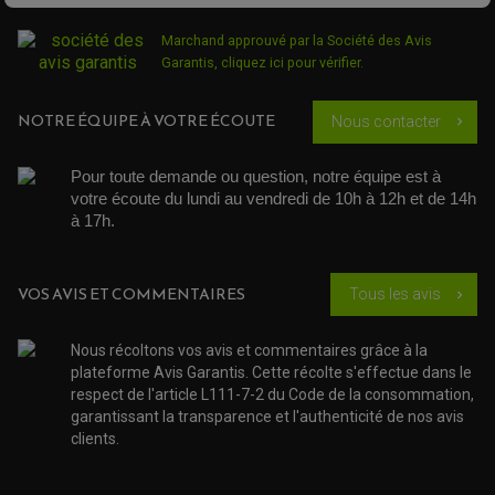
LEVIER D'EMBRAYAGE
JOINT COUVRE CULASSE
KIT RÉPARATION POMPE A EAU
PÉDALE DE FREIN
KIT RÉPARATION DEMARREUR
SÉLECTEUR DE VITESSE
Marchand approuvé par la Société des Avis
KIT RÉPARATION CARBU.
CÂBLE ACCÉLÉRATEUR
KIT RÉPARATION ROBINET
Garantis,
cliquez ici pour vérifier
.
PLASTIQUE QUAD / SSV
CÂBLE D'EMBRAYAGE
MEMBRANE / BOISSEAU
KICK DE DÉMARRAGE
PROTÈGE-MAINS
RADIATEUR MOTO
REPOSE PIEDS
POMPE A ESSENCE
POIGNÉE
NOTRE ÉQUIPE À VOTRE ÉCOUTE
Nous contacter
chevron_right
PIPE D'ADMISSION
GUIDON CROSS ET ENDURO
OUTILLAGE ET ACCESSOIRES ATELIER
DEMI COCOTTE
QUAD
Pour toute demande ou question, notre équipe est à 
PNEUMATIQUE
ACCESSOIRE ATELIER QUAD
votre écoute du lundi au vendredi de 10h à 12h et de 14h 
SUSPENSION
CHAMBRE A AIR
OUTILLAGE QUAD
NOS MARQUES
à 17h. 
JOINT SPY
FOURCHE ET AMORTISSEUR
ACCESSOIRE SCOOTER APRILIA
PROTECTION MOTO
ACCESSOIRE SCOOTER BMW
COUVRE CARTER ET SLIDER
ACCESSOIRE SCOOTER GILERA
PATINS DE PROTECTION TOP BLOCK
VOS AVIS ET COMMENTAIRES
Tous les avis
chevron_right
PATIN DE RECHANGE TOP BLOCK
ACCESSOIRE SCOOTER HONDA
PROTECTION RADIATEUR
ACCESSOIRE SCOOTER KYMCO
PROTECTION FOURCHE ET BRAS OSCILLANT
Nous récoltons vos avis et commentaires grâce à la
PROTECTION SILENCIEUX
ACCESSOIRE SCOOTER MBK
plateforme Avis Garantis. Cette récolte s'effectue dans le
PROTECTION LEVIER
ACCESSOIRE SCOOTER PEUGEOT
TAMPONS ALLOY ULTIMA
respect de l'article L111-7-2 du Code de la consommation,
ACCESSOIRE SCOOTER PIAGGIO
garantissant la transparence et l'authenticité de nos avis
ACCESSOIRE SCOOTER SUZUKI
clients.
ROULEMENT MOTO
ACCESSOIRE SCOOTER VESPA
ROULEMENT DE ROUE
ACCESSOIRE SCOOTER YAMAHA
ROULEMENT DE DIRECTION