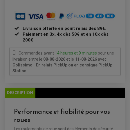
STATOR
PLAQUETTE DE FREIN AVANT
PLAQUETTE DE FREIN ARRIERE
MAÎTRE CYLINDRE
ENTRETIEN MOTO
ATELIER, PADDOCK, STAND
ANTIPARASITE NGK
Livraison offerte en point relais dès 89€.
BOUGIE NGK
FILTRE A AIR
Paiement en 3x, 4x dès 50€ et en 10x dès
FILTRE A HUILE
200€
FILTRE ET ACCESSOIRE ESSENCE
OUTILLAGE
PRODUIT D'ENTRETIEN
Commandez avant
14 heures et 9 minutes
pour une
livraison
entre le
08-08-2026
et le
11-08-2026
avec
Colissimo - En relais PickUp ou en consigne PickUp
Station
DESCRIPTION
Performance et fiabilité pour vos
roues
EQUIPEMENT ELECTRIQUE QUAD / SSV
ACCESSOIRES ELECTRIQUE QUAD / SSV
Les roulements de roue sont des éléments de sécurité
BOITIER CDI QUAD ET SSV