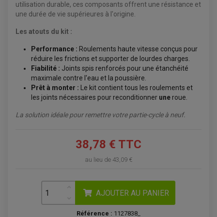
ÉQUIPEMENT ÉLECTRIQUE
utilisation durable, ces composants offrent une résistance et
COFFRE / TOP CASE QUAD
ACCESSOIRES ÉLECTRIQUE ENDURO
TREUIL ET ATTELAGE QUAD-SSV
une durée de vie supérieures à l'origine.
PLAQUE PHARE
BAGAGERIE
COMPTEUR D'HEURE
BAGAGERIE SOUPLE
Les atouts du kit :
DÉMARREUR
ÉCHAPPEMENT QUAD
ACCESSOIRE GPS, SMARTPHONE
CONDENSATEUR
ÉCHAPPEMENT QUAD
SELLE CONFORT
BOBINE D'ALLUMAGE
Performance :
Roulements haute vitesse conçus pour
SUPPORT TOP CASE
COUPE-CONTACT
réduire les frictions et supporter de lourdes charges.
SUPPORT VALISE LATERAL
ENTRETIEN QUAD / SSV
TOP CASE ET VALISES
Fiabilité :
Joints spis renforcés pour une étanchéité
BATTERIE
TRANSMISSION
maximale contre l'eau et la poussière.
BOUGIE QUAD
Prêt à monter :
Le kit contient tous les roulements et
KIT CHAÎNE
ÉCHAPPEMENT MOTO
ÉCHAPEMENT SCOOTER
FILTRE A AIR BMC QUAD
GUIDE CHAÎNE
les joints nécessaires pour reconditionner
une
roue.
FILTRE A AIR QUAD
SILENCIEUX / ÉCHAPPEMENT MOTO
ÉCHAPPEMENT SCOOTER
PATIN DE BRAS OSCILLANT
FILTRE A HUILE QUAD
ACCESSOIRE ÉCHAPPEMENT
ROULETTE DE CHAÎNE
La solution idéale pour remettre votre partie-cycle à neuf.
EMBRAYAGE OFF ROAD
ELECTRICITÉ
ÉLECTRICITÉ
CLIGNOTANT TYPE ORIGINE
ACCESSOIRES ELECTRIQUE
PIÈCE MOTEUR
BATTERIE SCOOTER
38,78 € TTC
BATTERIE
CHARGEUR DE BATTERIE
POMPE À EAU BOYESEN
CHARGEUR BATTERIE
REDRESSEUR / RÉGULATEUR
KIT RÉPARATION CARBU
au lieu de
43,09 €
CLIGNOTANT MOTO
ECLAIRAGE SCOOTER
KIT RÉPARATION POMPE A EAU
CLIGNOTANT TYPE ORIGINE
POMPE A ESSENCE
PIPE D'ADMISSION
DÉMARREUR
RADIATEUR
ECLAIRAGE MOTO
DURITE RADIATEUR
FEUX ADDITIONNELS
FREINAGE
AJOUTER AU PANIER
KIT RECONDITIONNEMENT DEMARREUR
DISQUE DE FREIN AVANT
POMPE A ESSENCE
ACCESSOIRE + VISSERIE FREINAGE
REDRESSEUR / REGULATEUR
Référence :
1127838_
DISQUE DE FREIN ARRIERE