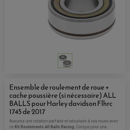
ACCESSOIRES QUAD
ACCESSOIRES ANODISES POUR QUAD
BOUCHON DE RÉSERVOIR QUAD
Ensemble de roulement de roue +
GUIDON QUAD
KIT DÉCO QUAD / SSV
cache poussière (si nécessaire) ALL
KIT POIGNÉE DE GAZ QUAD
BALLS pour Harley davidson Flhrc
POIGNÉE QUAD
PROTÈGE-MAINS
1745 de 2017
PONTETS / REHAUSSES DE GUIDON
REPOSE PIED QUAD
Assurez une rotation parfaite et sécurisée à vos roues avec
ce
Kit Roulements All Balls Racing
. Conçus pour une
BAGAGERIE / TREUIL / ATTELAGE