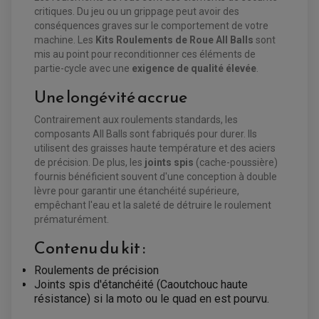
CHARGEUR DE BATTERIE QUAD / SSV
critiques. Du jeu ou un grippage peut avoir des
COMPTEUR QUAD / SSV
conséquences graves sur le comportement de votre
CONTACTEUR A CLÉ QUAD
machine. Les
Kits Roulements de Roue All Balls
sont
DÉMARREUR
ECLAIRAGE LED / HALOGÈNE
mis au point pour reconditionner ces éléments de
STATOR ET REDRESSEUR / REGULATEUR
partie-cycle avec une
exigence de qualité élevée
.
VENTILATEUR DE RADIATEUR
Une longévité accrue
EQUIPEMENT FREINAGE QUAD / SSV
PNEUMATIQUE
Contrairement aux roulements standards, les
DISQUE DE FREIN QUAD / SSV
KIT DURITE DE FREIN QUAD
MOUSSE
composants All Balls sont fabriqués pour durer. Ils
KIT REPARATION MAÎTRE CYLINDRE QUAD / SSV
CHAMBRE À AIR
utilisent des graisses haute température et des aciers
PLAQUETTES DE FREIN QUAD / SSV
de précision. De plus, les
joints spis
(cache-poussière)
EQUIPEMENT FREINAGE MOTO CROSS ET
fournis bénéficient souvent d'une conception à double
HUILE ET PRODUIT D'ENTRETIEN QUAD
FREINAGE
ENDURO
lèvre pour garantir une étanchéité supérieure,
HUILE POUR QUAD
ACCESSOIRE + VISSERIE FREINAGE
empêchant l'eau et la saleté de détruire le roulement
ACCESSOIRES FREINAGE
PRODUIT D'ENTRETIEN QUAD
DISQUE DE FREIN
DISQUE DE FREIN AVANT
prématurément.
PLAQUETTE DE FREIN
DISQUE DE FREIN ARRIÈRE
KIT DURITE DE FREIN
PLAQUETTE DE FREIN
Contenu du kit :
JANTES / ACCESSOIRES QUAD ET SSV
KIT DURITE D'EMBRAYAGE MOTO
KIT RÉPARATION PÉDALE DE FREIN
KIT RÉPARATION ÉTRIER DE FREIN
CHAÎNE A NEIGE QUAD-SSV
KIT RÉPARATION MAÎTRE CYLINDRE
KIT RÉPARATION MAÎTRE CYLINDRE
CHAÎNES A NEIGE
Roulements de précision
KIT RÉPARATION ÉTRIER DE FREIN
PRODUIT ENTRETIEN
MAÎTRE CYLINDRE
CHAMBRE A AIR QUAD ET SSV
Joints spis d'étanchéité (Caoutchouc haute
FILTRE A AIR
CLOUS / CRAMPON VISSABLE
résistance) si la moto ou le quad en est pourvu.
FILTRE A HUILE
ÉLARGISSEURES DE VOIES QUAD
ROULEMENT MOTO CROSS ET ENDURO
BOUGIE SCOOTER
HUILE ET PRODUIT D'ENTRETIEN
JANTES QUAD ET SSV
ROULEMENT DE ROUE AVANT