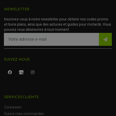
TRANSMISSION
NEWSLETTER
AMORTISSEUR DE COUPLE
EMBRAYAGE MOTO
Inscrivez-vous à notre newsletter pour obtenir nos codes promo
KIT CHAÎNE MOTO
et bons plans, ainsi que des astuces et guides pour motards. Vous
pouvez vous désinscrire à tout moment.
SUIVEZ-NOUS
SERVICES CLIENTS
ROULEMENT QUAD / SSV
JOINT DE TIGE D'AMORTISSEUR
KIT ROULEMENT D'AMORTISSEUR
Connexion
KIT ROULEMENT DE BRAS OSCILLANT
Suivre mes commandes
KIT ROULEMENT DE BIELLETTES D'AMORTISSEUR