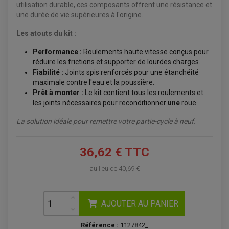
ÉQUIPEMENT ÉLECTRIQUE
COFFRE / TOP CASE QUAD
utilisation durable, ces composants offrent une résistance et
ACCESSOIRES ÉLECTRIQUE ENDURO
TREUIL ET ATTELAGE QUAD-SSV
une durée de vie supérieures à l'origine.
PLAQUE PHARE
BAGAGERIE
COMPTEUR D'HEURE
BAGAGERIE SOUPLE
DÉMARREUR
ÉCHAPPEMENT QUAD
Les atouts du kit :
ACCESSOIRE GPS, SMARTPHONE
CONDENSATEUR
ÉCHAPPEMENT QUAD
SELLE CONFORT
BOBINE D'ALLUMAGE
Performance :
Roulements haute vitesse conçus pour
SUPPORT TOP CASE
COUPE-CONTACT
SUPPORT VALISE LATERAL
réduire les frictions et supporter de lourdes charges.
ENTRETIEN QUAD / SSV
TOP CASE ET VALISES
Fiabilité :
Joints spis renforcés pour une étanchéité
BATTERIE
TRANSMISSION
maximale contre l'eau et la poussière.
BOUGIE QUAD
KIT CHAÎNE
ÉCHAPPEMENT MOTO
ÉCHAPEMENT SCOOTER
Prêt à monter :
Le kit contient tous les roulements et
FILTRE A AIR BMC QUAD
GUIDE CHAÎNE
FILTRE A AIR QUAD
SILENCIEUX / ÉCHAPPEMENT MOTO
les joints nécessaires pour reconditionner
une
roue.
ÉCHAPPEMENT SCOOTER
PATIN DE BRAS OSCILLANT
FILTRE A HUILE QUAD
ACCESSOIRE ÉCHAPPEMENT
ROULETTE DE CHAÎNE
EMBRAYAGE OFF ROAD
La solution idéale pour remettre votre partie-cycle à neuf.
ELECTRICITÉ
ÉLECTRICITÉ
CLIGNOTANT TYPE ORIGINE
ACCESSOIRES ELECTRIQUE
PIÈCE MOTEUR
BATTERIE SCOOTER
36,62 € TTC
BATTERIE
CHARGEUR DE BATTERIE
POMPE À EAU BOYESEN
CHARGEUR BATTERIE
REDRESSEUR / RÉGULATEUR
KIT RÉPARATION CARBU
CLIGNOTANT MOTO
ECLAIRAGE SCOOTER
au lieu de
40,69 €
KIT RÉPARATION POMPE A EAU
CLIGNOTANT TYPE ORIGINE
POMPE A ESSENCE
PIPE D'ADMISSION
DÉMARREUR
RADIATEUR
ECLAIRAGE MOTO
DURITE RADIATEUR
FEUX ADDITIONNELS
FREINAGE
AJOUTER AU PANIER
KIT RECONDITIONNEMENT DEMARREUR
DISQUE DE FREIN AVANT
POMPE A ESSENCE
ACCESSOIRE + VISSERIE FREINAGE
REDRESSEUR / REGULATEUR
DISQUE DE FREIN ARRIERE
Référence :
1127842_
STATOR