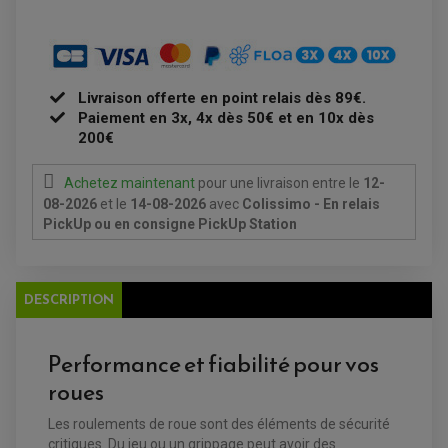
PLAQUETTE DE FREIN AVANT
PLAQUETTE DE FREIN ARRIERE
MAÎTRE CYLINDRE
ENTRETIEN MOTO
ATELIER, PADDOCK, STAND
ANTIPARASITE NGK
BOUGIE NGK
Livraison offerte en point relais dès 89€.
FILTRE A AIR
Paiement en 3x, 4x dès 50€ et en 10x dès
FILTRE A HUILE
200€
FILTRE ET ACCESSOIRE ESSENCE
OUTILLAGE
PRODUIT D'ENTRETIEN
Achetez maintenant
pour une livraison
entre le
12-
08-2026
et le
14-08-2026
avec
Colissimo - En relais
PickUp ou en consigne PickUp Station
DESCRIPTION
Performance et fiabilité pour vos
roues
EQUIPEMENT ELECTRIQUE QUAD / SSV
ACCESSOIRES ELECTRIQUE QUAD / SSV
Les roulements de roue sont des éléments de sécurité
BOITIER CDI QUAD ET SSV
critiques. Du jeu ou un grippage peut avoir des