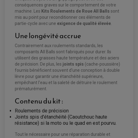
CHARGEUR DE BATTERIE QUAD / SSV
conséquences graves sur le comportement de votre
COMPTEUR QUAD / SSV
CONTACTEUR A CLÉ QUAD
machine. Les
Kits Roulements de Roue All Balls
sont
DÉMARREUR
mis au point pour reconditionner ces éléments de
ECLAIRAGE LED / HALOGÈNE
partie-cycle avec une
exigence de qualité élevée
.
STATOR ET REDRESSEUR / REGULATEUR
VENTILATEUR DE RADIATEUR
Une longévité accrue
EQUIPEMENT FREINAGE QUAD / SSV
Contrairement aux roulements standards, les
PNEUMATIQUE
DISQUE DE FREIN QUAD / SSV
composants All Balls sont fabriqués pour durer. Ils
KIT DURITE DE FREIN QUAD
MOUSSE
utilisent des graisses haute température et des aciers
KIT REPARATION MAÎTRE CYLINDRE QUAD / SSV
CHAMBRE À AIR
PLAQUETTES DE FREIN QUAD / SSV
de précision. De plus, les
joints spis
(cache-poussière)
fournis bénéficient souvent d'une conception à double
EQUIPEMENT FREINAGE MOTO CROSS ET
lèvre pour garantir une étanchéité supérieure,
HUILE ET PRODUIT D'ENTRETIEN QUAD
FREINAGE
ENDURO
empêchant l'eau et la saleté de détruire le roulement
HUILE POUR QUAD
ACCESSOIRE + VISSERIE FREINAGE
ACCESSOIRES FREINAGE
PRODUIT D'ENTRETIEN QUAD
prématurément.
DISQUE DE FREIN
DISQUE DE FREIN AVANT
PLAQUETTE DE FREIN
DISQUE DE FREIN ARRIÈRE
Contenu du kit :
KIT DURITE DE FREIN
PLAQUETTE DE FREIN
JANTES / ACCESSOIRES QUAD ET SSV
KIT DURITE D'EMBRAYAGE MOTO
KIT RÉPARATION PÉDALE DE FREIN
KIT RÉPARATION ÉTRIER DE FREIN
CHAÎNE A NEIGE QUAD-SSV
KIT RÉPARATION MAÎTRE CYLINDRE
Roulements de précision
KIT RÉPARATION MAÎTRE CYLINDRE
CHAÎNES A NEIGE
KIT RÉPARATION ÉTRIER DE FREIN
PRODUIT ENTRETIEN
Joints spis d'étanchéité (Caoutchouc haute
MAÎTRE CYLINDRE
CHAMBRE A AIR QUAD ET SSV
FILTRE A AIR
CLOUS / CRAMPON VISSABLE
résistance) si la moto ou le quad en est pourvu.
FILTRE A HUILE
ÉLARGISSEURES DE VOIES QUAD
ROULEMENT MOTO CROSS ET ENDURO
BOUGIE SCOOTER
HUILE ET PRODUIT D'ENTRETIEN
JANTES QUAD ET SSV
ROULEMENT DE ROUE AVANT
Tout le nécessaire pour une réparation durable et
PRODUIT D'ENTRETIEN
HUILE MOTEUR