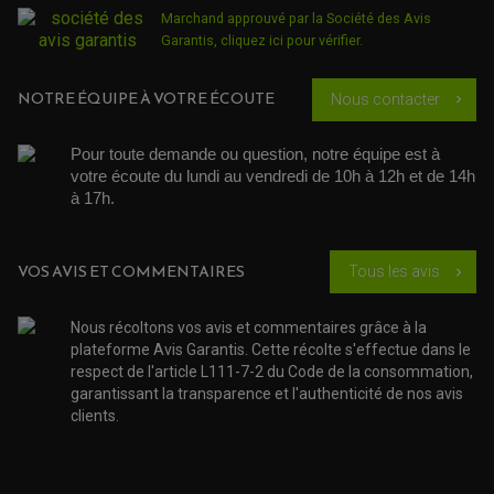
KIT RÉPARATION POMPE A EAU
PÉDALE DE FREIN
KIT RÉPARATION DEMARREUR
Marchand approuvé par la Société des Avis
SÉLECTEUR DE VITESSE
KIT RÉPARATION CARBU.
CÂBLE ACCÉLÉRATEUR
Garantis,
cliquez ici pour vérifier
.
KIT RÉPARATION ROBINET
PLASTIQUE QUAD / SSV
CÂBLE D'EMBRAYAGE
MEMBRANE / BOISSEAU
KICK DE DÉMARRAGE
PROTÈGE-MAINS
RADIATEUR MOTO
REPOSE PIEDS
NOTRE ÉQUIPE À VOTRE ÉCOUTE
POMPE A ESSENCE
Nous contacter
chevron_right
POIGNÉE
PIPE D'ADMISSION
GUIDON CROSS ET ENDURO
OUTILLAGE ET ACCESSOIRES ATELIER
DEMI COCOTTE
QUAD
Pour toute demande ou question, notre équipe est à 
PNEUMATIQUE
ACCESSOIRE ATELIER QUAD
votre écoute du lundi au vendredi de 10h à 12h et de 14h 
SUSPENSION
CHAMBRE A AIR
OUTILLAGE QUAD
à 17h. 
NOS MARQUES
JOINT SPY
FOURCHE ET AMORTISSEUR
ACCESSOIRE SCOOTER APRILIA
PROTECTION MOTO
ACCESSOIRE SCOOTER BMW
COUVRE CARTER ET SLIDER
VOS AVIS ET COMMENTAIRES
Tous les avis
chevron_right
ACCESSOIRE SCOOTER GILERA
PATINS DE PROTECTION TOP BLOCK
PATIN DE RECHANGE TOP BLOCK
ACCESSOIRE SCOOTER HONDA
PROTECTION RADIATEUR
ACCESSOIRE SCOOTER KYMCO
PROTECTION FOURCHE ET BRAS OSCILLANT
Nous récoltons vos avis et commentaires grâce à la
PROTECTION SILENCIEUX
ACCESSOIRE SCOOTER MBK
plateforme Avis Garantis. Cette récolte s'effectue dans le
PROTECTION LEVIER
ACCESSOIRE SCOOTER PEUGEOT
respect de l'article L111-7-2 du Code de la consommation,
TAMPONS ALLOY ULTIMA
ACCESSOIRE SCOOTER PIAGGIO
garantissant la transparence et l'authenticité de nos avis
ACCESSOIRE SCOOTER SUZUKI
clients.
ROULEMENT MOTO
ACCESSOIRE SCOOTER VESPA
ROULEMENT DE ROUE
ACCESSOIRE SCOOTER YAMAHA
ROULEMENT DE DIRECTION