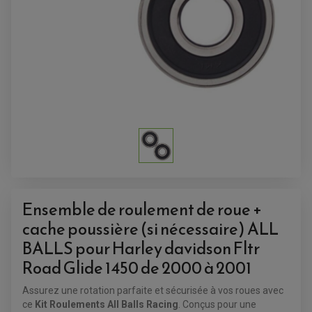
ACCESSOIRES QUAD
ACCESSOIRES ANODISES POUR QUAD
BOUCHON DE RÉSERVOIR QUAD
Ensemble de roulement de roue +
GUIDON QUAD
KIT DÉCO QUAD / SSV
cache poussière (si nécessaire) ALL
KIT POIGNÉE DE GAZ QUAD
POIGNÉE QUAD
BALLS pour Harley davidson Fltr
PROTÈGE-MAINS
PONTETS / REHAUSSES DE GUIDON
Road Glide 1450 de 2000 à 2001
REPOSE PIED QUAD
Assurez une rotation parfaite et sécurisée à vos roues avec
BAGAGERIE / TREUIL / ATTELAGE
ce
Kit Roulements All Balls Racing
. Conçus pour une