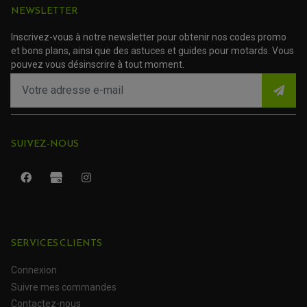
NEWSLETTER
TRANSMISSION
AMORTISSEUR DE COUPLE
EMBRAYAGE MOTO
Inscrivez-vous à notre newsletter pour obtenir nos codes promo
KIT CHAÎNE MOTO
et bons plans, ainsi que des astuces et guides pour motards. Vous
pouvez vous désinscrire à tout moment.
SUIVEZ-NOUS
SERVICES CLIENTS
ROULEMENT QUAD / SSV
JOINT DE TIGE D'AMORTISSEUR
Connexion
KIT ROULEMENT D'AMORTISSEUR
KIT ROULEMENT DE BRAS OSCILLANT
Suivre mes commandes
KIT ROULEMENT DE BIELLETTES D'AMORTISSEUR
PLASTIQUES MOTO CROSS ET ENDURO
KIT RÉPARATION ENTRETOISE D'AMORTISSEUR
Contactez-nous