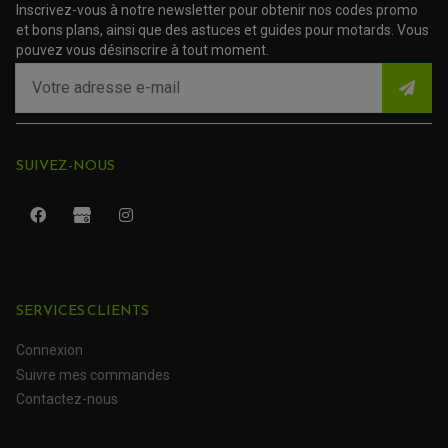
AMORTISSEUR DE COUPLE
Inscrivez-vous à notre newsletter pour obtenir nos codes promo
EMBRAYAGE MOTO
et bons plans, ainsi que des astuces et guides pour motards. Vous
KIT CHAÎNE MOTO
pouvez vous désinscrire à tout moment.
SUIVEZ-NOUS
SERVICES CLIENTS
ROULEMENT QUAD / SSV
JOINT DE TIGE D'AMORTISSEUR
Connexion
KIT ROULEMENT D'AMORTISSEUR
KIT ROULEMENT DE BRAS OSCILLANT
Suivre mes commandes
KIT ROULEMENT DE BIELLETTES D'AMORTISSEUR
PLASTIQUES MOTO CROSS ET ENDURO
Contactez-nous
KIT RÉPARATION ENTRETOISE D'AMORTISSEUR
PLASTIQUES GASGAS
KIT ROULEMENT & JOINT DE DIFFÉRENTIEL
PLASTIQUES HONDA
ROULEMENT DE COLONNE DE DIRECTION
PLASTIQUES HUSQVARNA
ROULEMENTS DE ROUES