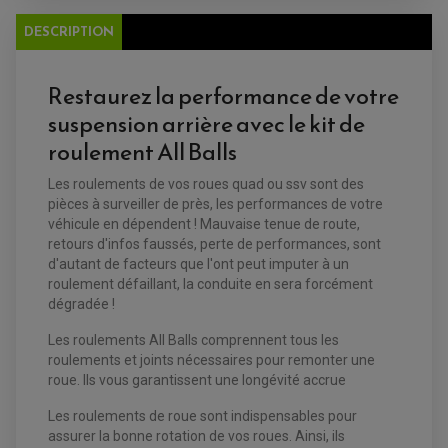
PLAQUETTE DE FREIN ARRIERE
MAÎTRE CYLINDRE
ENTRETIEN MOTO
DESCRIPTION
ATELIER, PADDOCK, STAND
ANTIPARASITE NGK
BOUGIE NGK
Restaurez la performance de votre
FILTRE A AIR
FILTRE A HUILE
suspension arrière avec le kit de
FILTRE ET ACCESSOIRE ESSENCE
OUTILLAGE
roulement All Balls
PRODUIT D'ENTRETIEN
Les roulements de vos roues quad ou ssv sont des
pièces à surveiller de près, les performances de votre
véhicule en dépendent ! Mauvaise tenue de route,
retours d'infos faussés, perte de performances, sont
d'autant de facteurs que l'ont peut imputer à un
roulement défaillant, la conduite en sera forcément
dégradée !
Les roulements All Balls comprennent tous les
roulements et joints nécessaires pour remonter une
EQUIPEMENT ELECTRIQUE QUAD / SSV
roue. Ils vous garantissent une longévité accrue
ACCESSOIRES ELECTRIQUE QUAD / SSV
BOITIER CDI QUAD ET SSV
Les roulements de roue sont indispensables pour
CHARGEUR DE BATTERIE QUAD / SSV
assurer la bonne rotation de vos roues. Ainsi, ils
COMPTEUR QUAD / SSV