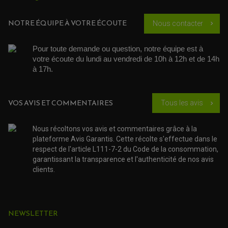
CÂBLE ACCÉLÉRATEUR
KIT RÉPARATION ROBINET
PLASTIQUE QUAD / SSV
CÂBLE D'EMBRAYAGE
MEMBRANE / BOISSEAU
KICK DE DÉMARRAGE
PROTÈGE-MAINS
RADIATEUR MOTO
NOTRE ÉQUIPE À VOTRE ÉCOUTE
Nous contacter
REPOSE PIEDS
chevron_right
POMPE A ESSENCE
POIGNÉE
PIPE D'ADMISSION
GUIDON CROSS ET ENDURO
OUTILLAGE ET ACCESSOIRES ATELIER
DEMI COCOTTE
Pour toute demande ou question, notre équipe est à 
QUAD
votre écoute du lundi au vendredi de 10h à 12h et de 14h 
PNEUMATIQUE
ACCESSOIRE ATELIER QUAD
à 17h. 
SUSPENSION
CHAMBRE A AIR
OUTILLAGE QUAD
NOS MARQUES
JOINT SPY
FOURCHE ET AMORTISSEUR
ACCESSOIRE SCOOTER APRILIA
PROTECTION MOTO
ACCESSOIRE SCOOTER BMW
VOS AVIS ET COMMENTAIRES
Tous les avis
COUVRE CARTER ET SLIDER
chevron_right
ACCESSOIRE SCOOTER GILERA
PATINS DE PROTECTION TOP BLOCK
PATIN DE RECHANGE TOP BLOCK
ACCESSOIRE SCOOTER HONDA
PROTECTION RADIATEUR
Nous récoltons vos avis et commentaires grâce à la
ACCESSOIRE SCOOTER KYMCO
PROTECTION FOURCHE ET BRAS OSCILLANT
plateforme Avis Garantis. Cette récolte s'effectue dans le
PROTECTION SILENCIEUX
ACCESSOIRE SCOOTER MBK
respect de l'article L111-7-2 du Code de la consommation,
PROTECTION LEVIER
ACCESSOIRE SCOOTER PEUGEOT
TAMPONS ALLOY ULTIMA
garantissant la transparence et l'authenticité de nos avis
ACCESSOIRE SCOOTER PIAGGIO
clients.
ACCESSOIRE SCOOTER SUZUKI
ROULEMENT MOTO
ACCESSOIRE SCOOTER VESPA
ROULEMENT DE ROUE
ACCESSOIRE SCOOTER YAMAHA
ROULEMENT DE DIRECTION
NEWSLETTER
TRANSMISSION