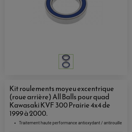
ACCESSOIRES QUAD
ACCESSOIRES ANODISES POUR QUAD
BOUCHON DE RÉSERVOIR QUAD
GUIDON QUAD
Kit roulements moyeu excentrique
KIT DÉCO QUAD / SSV
KIT POIGNÉE DE GAZ QUAD
(roue arrière) All Balls pour quad
POIGNÉE QUAD
PROTÈGE-MAINS
Kawasaki KVF 300 Prairie 4x4 de
PONTETS / REHAUSSES DE GUIDON
REPOSE PIED QUAD
1999 à 2000.
Traitement haute performance antioxydant / antirouille
BAGAGERIE / TREUIL / ATTELAGE
ÉQUIPEMENT ÉLECTRIQUE
COFFRE / TOP CASE QUAD