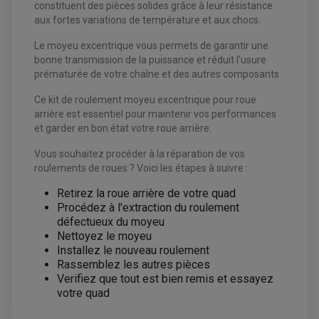
constituent des pièces solides grâce à leur résistance
CONTACTEUR A CLÉ QUAD
DÉMARREUR
aux fortes variations de température et aux chocs.
ECLAIRAGE LED / HALOGÈNE
STATOR ET REDRESSEUR / REGULATEUR
Le moyeu excentrique vous permets de garantir une
VENTILATEUR DE RADIATEUR
bonne transmission de la puissance et réduit l'usure
prématurée de votre chaîne et des autres composants.
EQUIPEMENT FREINAGE QUAD / SSV
PNEUMATIQUE
DISQUE DE FREIN QUAD / SSV
Ce kit de roulement moyeu excentrique pour roue
KIT DURITE DE FREIN QUAD
MOUSSE
arrière est essentiel pour maintenir vos performances
KIT REPARATION MAÎTRE CYLINDRE QUAD / SSV
CHAMBRE À AIR
et garder en bon état votre roue arrière.
PLAQUETTES DE FREIN QUAD / SSV
EQUIPEMENT FREINAGE MOTO CROSS ET
Vous souhaitez procéder à la réparation de vos
HUILE ET PRODUIT D'ENTRETIEN QUAD
FREINAGE
ENDURO
roulements de roues ? Voici les étapes à suivre :
HUILE POUR QUAD
ACCESSOIRE + VISSERIE FREINAGE
ACCESSOIRES FREINAGE
PRODUIT D'ENTRETIEN QUAD
DISQUE DE FREIN
Retirez la roue arrière de votre quad
DISQUE DE FREIN AVANT
PLAQUETTE DE FREIN
DISQUE DE FREIN ARRIÈRE
Procédez à l'extraction du roulement
KIT DURITE DE FREIN
PLAQUETTE DE FREIN
JANTES / ACCESSOIRES QUAD ET SSV
défectueux du moyeu
KIT DURITE D'EMBRAYAGE MOTO
KIT RÉPARATION PÉDALE DE FREIN
CHAÎNE A NEIGE QUAD-SSV
KIT RÉPARATION ÉTRIER DE FREIN
Nettoyez le moyeu
KIT RÉPARATION MAÎTRE CYLINDRE
CHAÎNES A NEIGE
KIT RÉPARATION MAÎTRE CYLINDRE
KIT RÉPARATION ÉTRIER DE FREIN
Installez le nouveau roulement
PRODUIT ENTRETIEN
CHAMBRE A AIR QUAD ET SSV
MAÎTRE CYLINDRE
Rassemblez les autres pièces
FILTRE A AIR
CLOUS / CRAMPON VISSABLE
FILTRE A HUILE
ÉLARGISSEURES DE VOIES QUAD
Verifiez que tout est bien remis et essayez
ROULEMENT MOTO CROSS ET ENDURO
BOUGIE SCOOTER
JANTES QUAD ET SSV
HUILE ET PRODUIT D'ENTRETIEN
votre quad
ROULEMENT DE ROUE AVANT
PRODUIT D'ENTRETIEN
HUILE MOTEUR
ROULEMENT DE ROUE ARRIÈRE
FILTRE A AIR K&N
PRODUIT D'ENTRETIEN
ROULEMENT D'AMORTISSEUR