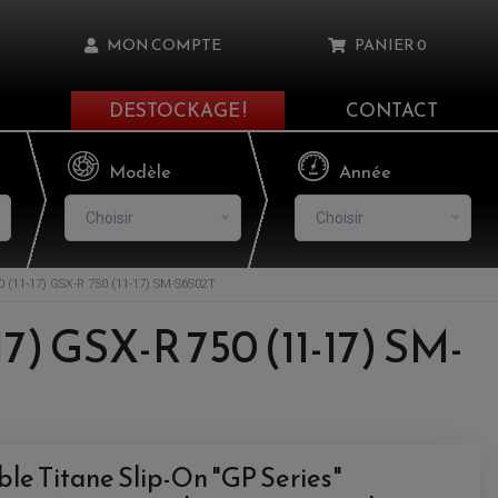
MON COMPTE
PANIER
0
DESTOCKAGE !
CONTACT
Il n'y a aucun produit dans votre panier
Modèle
Année
Choisir
Choisir
(11-17) GSX-R 750 (11-17) SM-S6S02T
asse oublié ?
7) GSX-R 750 (11-17) SM-
NNEXION
NSCRIRE
le Titane Slip-On "GP Series"