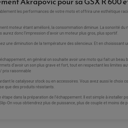
ement Akrapovic pour sa GSX R 600 et
ent les performances de votre moto et offrira une esthétique racing a
ement moteur étant amélioré, la consommation diminue. La sonorité du 
 aurez donc l'impression d'avoir un moteur plus gros, plus sportif.
ez une diminution de la température des silencieux. Et en choisissant 
 l'échappement, en général on souhaite avoir une moto qui fait un beau b
s d'avoir un son plus grave et fort, tout en respectant les limites autor
 / prix raisonnable
nt le catalyseur stock ou en accessoires. Vous avez aussi le choix conce
se que des produits résistants.
étape dans la préparation de l’échappement. Il est simple à installer pou
lip-On vous obtiendrez plus de puissance, plus de couple et moins de p