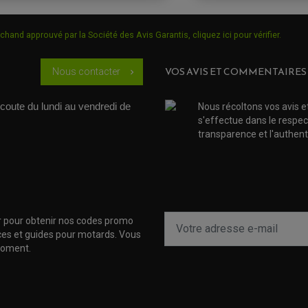
chand approuvé par la Société des Avis Garantis,
cliquez ici pour vérifier
.
VOS AVIS ET COMMENTAIRES
Nous contacter
chevron_right
coute du lundi au vendredi de 
Nous récoltons vos avis e
s'effectue dans le respec
transparence et l'authenti
r pour obtenir nos codes promo
uces et guides pour motards. Vous
moment.