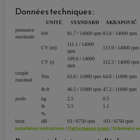
Données techniques :
UNITÉ
STANDARD
AKRAPOVIČ
puissance
kW
81.7 / 14000 rpm
83.8 / 14000 rpm
maximale
111.1 / 14000
CV (m)
113.9 / 14000 rpm
rpm
109.6 / 14000
CV (i)
112.3 / 14000 rpm
rpm
couple
Nm
63.0 / 11800 rpm
64.0 / 11800 rpm
maximal
lb-ft
46.5 / 11800 rpm
47.2 / 11800 rpm
poids
kg
2.5
0.5
lb
5.5
1.1
%
bruit
dB
93 / 6750 rpm
103 / 6750 rpm
Installation instructions
/
Performance graph
/
Schematic v