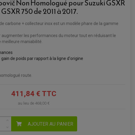
ovič Non Homologué pour Suzuki GSXR
, GSXR 750 de 2011 à 2017.
VOIR LE PANIER
re de carbone + collecteur inox est un modèle phare de la gamme
 augmenter les performances du moteur tout en réduisant le
 meilleure maniabilité.
rmances
 gain de poids par rapport à la ligne d'origine
homologué route.
411,84 € TTC
au lieu de
468,00 €
AJOUTER AU PANIER