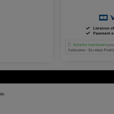
Livraison o
Paiement e
Achetez maintenant
pour
Colissimo - En relais Pick
ute