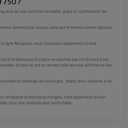
 750 ?
insi qu'une sonorité inimitable, grâce à l'optimisation de
moteur devient plus rauque, sans que le niveau sonore dépasse
une ligne Akrapovic, vous choisissez également un look
ruit et le silencieux d'origine ne réponds pas forcément à ses
isées, de plus ils ont un certain style qui vous différencie des
rnant le matériau de votre ligne : titane, inox, carbone, et la
r remplacer le silencieux d’origine. Il est également un bon
oids, pour une conduite plus confortable.