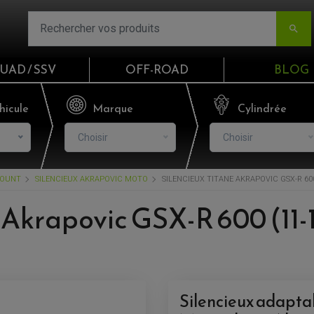

UAD / SSV
OFF-ROAD
BLOG
Email
hicule
Marque
Cylindrée
Choisir
Choisir
Mot de passe
COUNT
SILENCIEUX AKRAPOVIC MOTO
SILENCIEUX TITANE AKRAPOVIC GSX-R 600 
Mot de p
 Akrapovic GSX-R 600 (11-1
CO
S'I
Silencieux adaptab