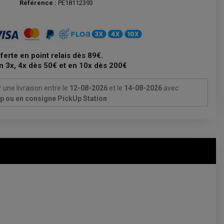
Référence :
PE18112393
fferte en point relais dès 89€.
n 3x, 4x dès 50€ et en 10x dès 200€
 une livraison
entre le
12-08-2026
et le
14-08-2026
avec
Up ou en consigne PickUp Station