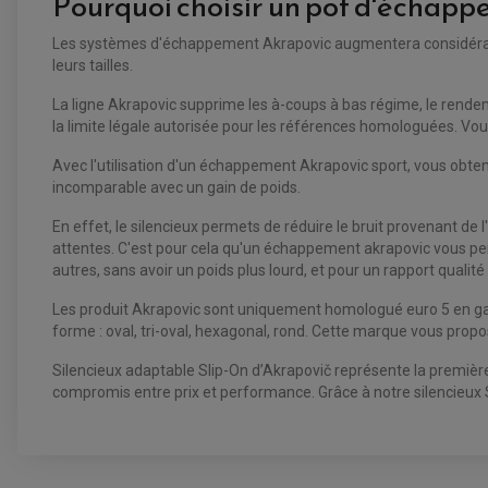
Pourquoi choisir un pot d'échapp
Les systèmes d'échappement Akrapovic augmentera considérablem
leurs tailles.
La ligne Akrapovic supprime les à-coups à bas régime, le rend
la limite légale autorisée pour les références homologuées. Vous
Avec l'utilisation d'un échappement Akrapovic sport, vous obten
incomparable avec un gain de poids.
En effet, le silencieux permets de réduire le bruit provenant de
attentes. C'est pour cela qu'un échappement akrapovic vous permet
autres, sans avoir un poids plus lourd, et pour un rapport qualité
Les produit Akrapovic sont uniquement homologué euro 5 en garda
forme : oval, tri-oval, hexagonal, rond. Cette marque vous propo
Silencieux adaptable Slip-On d’Akrapovič représente la première 
compromis entre prix et performance. Grâce à notre silencieux S