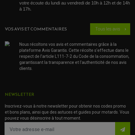
votre écoute du lundi au vendredi de 10h à 12h et de 14h 
DURITE RADIATEUR
KIT AMÉLIORATION EMBRAYAGE
LEVIER D'EMBRAYAGE
JOINT COUVRE CULASSE
à 17h. 
KIT RÉPARATION POMPE A EAU
PÉDALE DE FREIN
KIT RÉPARATION DEMARREUR
SÉLECTEUR DE VITESSE
KIT RÉPARATION CARBU.
CÂBLE ACCÉLÉRATEUR
KIT RÉPARATION ROBINET
PLASTIQUE QUAD / SSV
CÂBLE D'EMBRAYAGE
MEMBRANE / BOISSEAU
KICK DE DÉMARRAGE
VOS AVIS ET COMMENTAIRES
Tous les avis
PROTÈGE-MAINS
chevron_right
RADIATEUR MOTO
REPOSE PIEDS
POMPE A ESSENCE
POIGNÉE
PIPE D'ADMISSION
GUIDON CROSS ET ENDURO
OUTILLAGE ET ACCESSOIRES ATELIER
Nous récoltons vos avis et commentaires grâce à la
DEMI COCOTTE
QUAD
plateforme Avis Garantis. Cette récolte s'effectue dans le
PNEUMATIQUE
ACCESSOIRE ATELIER QUAD
respect de l'article L111-7-2 du Code de la consommation,
(3 avis)
(42 avis)
SUSPENSION
CHAMBRE A AIR
OUTILLAGE QUAD
garantissant la transparence et l'authenticité de nos avis
NOS MARQUES
JOINT SPY
clients.
FOURCHE ET AMORTISSEUR
ACCESSOIRE SCOOTER APRILIA
PROTECTION MOTO
ACCESSOIRE SCOOTER BMW
COUVRE CARTER ET SLIDER
ACCESSOIRE SCOOTER GILERA
PATINS DE PROTECTION TOP BLOCK
PATIN DE RECHANGE TOP BLOCK
ACCESSOIRE SCOOTER HONDA
PROTECTION RADIATEUR
NEWSLETTER
ACCESSOIRE SCOOTER KYMCO
PROTECTION FOURCHE ET BRAS OSCILLANT
PROTECTION SILENCIEUX
ACCESSOIRE SCOOTER MBK
Inscrivez-vous à notre newsletter pour obtenir nos codes promo
PROTECTION LEVIER
ACCESSOIRE SCOOTER PEUGEOT
TAMPONS ALLOY ULTIMA
et bons plans, ainsi que des astuces et guides pour motards. Vous
ACCESSOIRE SCOOTER PIAGGIO
pouvez vous désinscrire à tout moment.
ACCESSOIRE SCOOTER SUZUKI
ROULEMENT MOTO
ACCESSOIRE SCOOTER VESPA
ROULEMENT DE ROUE
ACCESSOIRE SCOOTER YAMAHA
ROULEMENT DE DIRECTION