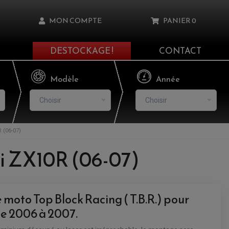
MON COMPTE
PANIER
0
DESTOCKAGE !
CONTACT
Il n'y a aucun produit dans votre panier
Modèle
Année
Choisir
Choisir
(06-07)
asse oublié ?
i ZX10R (06-07)
NNEXION
NSCRIRE
moto Top Block Racing ( T.B.R.) pour
e 2006 à 2007.