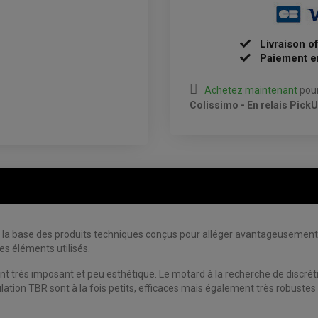
Livraison o
Paiement e
Achetez maintenant
pour
Colissimo - En relais Pick
a base des produits techniques conçus pour alléger avantageusement la 
es éléments utilisés.
ent très imposant et peu esthétique. Le motard à la recherche de discré
ation TBR sont à la fois petits, efficaces mais également très robustes 