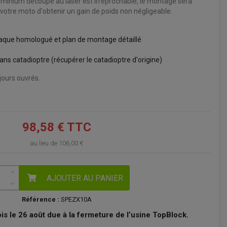
luminium découpé au laser est irréprochable, le montage sera
 votre moto d'obtenir un gain de poids non négligeable.
VOIR LE PANIER
plaque homologué et plan de montage détaillé
ans catadioptre (récupérer le catadioptre d'origine)
ours ouvrés.
98,58 € TTC
au lieu de
106,00 €
AJOUTER AU PANIER
Référence :
SPEZX10A
s le 26 août due à la fermeture de l’usine TopBlock.