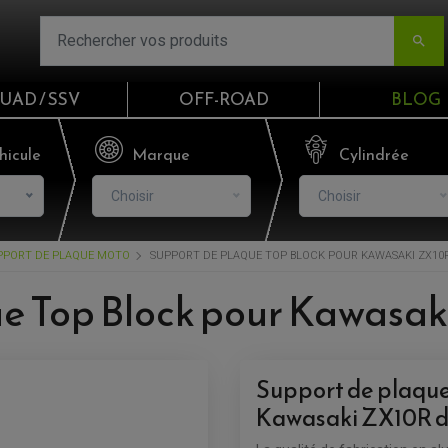

UAD / SSV
OFF-ROAD
BLOG
Email
hicule
Marque
Cylindrée
Choisir
Choisir
Mot de passe
PPORT DE PLAQUE MOTO
SUPPORT DE PLAQUE TOP BLOCK POUR KAWASAKI ZX10R 
Mot de p
e Top Block pour Kawasak
CO
S'I
Support de plaque 
Kawasaki ZX10R d