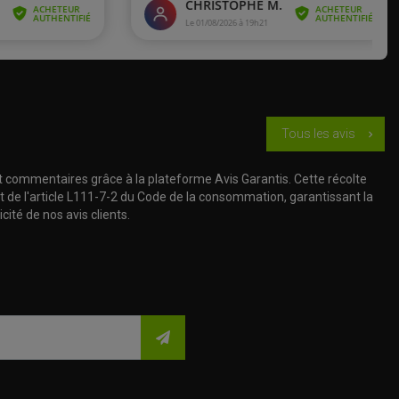
Tous les avis
chevron_right
t commentaires grâce à la plateforme Avis Garantis. Cette récolte
t de l'article L111-7-2 du Code de la consommation, garantissant la
cité de nos avis clients.