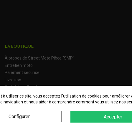
LA BOUTIQUE
À propos de Street Moto Pièce "SMP"
Entretien moto
Paiement sécurisé
Livraison
Satisfait ou Remboursé
 à utiliser ce site, vous acceptez l'utilisation de cookies pour améliorer 
e navigation et nous aider à comprendre comment vous utilisez nos ser
Configurer
Accepter
es Personnelles
Plan du site