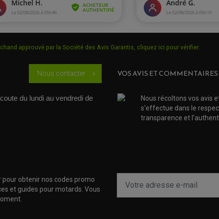
chand approuvé par la Société des Avis Garantis,
cliquez ici pour vérifier
.
VOS AVIS ET COMMENTAIRES
Nous contacter
chevron_right
coute du lundi au vendredi de 
Nous récoltons vos avis e
s'effectue dans le respec
transparence et l'authenti
r pour obtenir nos codes promo
uces et guides pour motards. Vous
moment.