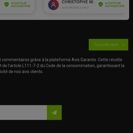
Tous les avis
chevron_right
t commentaires grâce à la plateforme Avis Garantis. Cette récolte
t de l'article L111-7-2 du Code de la consommation, garantissant la
cité de nos avis clients.