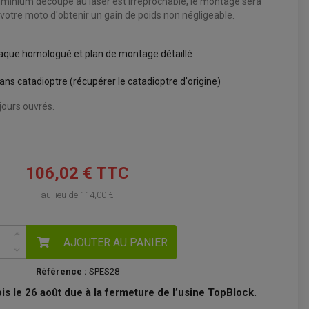
luminium découpé au laser est irréprochable, le montage sera
 votre moto d'obtenir un gain de poids non négligeable.
VOIR LE PANIER
plaque homologué et plan de montage détaillé
ans catadioptre (récupérer le catadioptre d'origine)
ours ouvrés.
106,02 € TTC
au lieu de
114,00 €
AJOUTER AU PANIER
Référence :
SPES28
s le 26 août due à la fermeture de l’usine TopBlock.