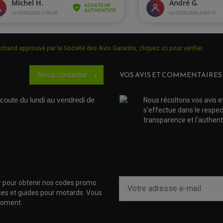
chand approuvé par la Société des Avis Garantis,
cliquez ici pour vérifier
.
VOS AVIS ET COMMENTAIRES
Nous contacter
chevron_right
coute du lundi au vendredi de 
Nous récoltons vos avis e
s'effectue dans le respec
transparence et l'authenti
r pour obtenir nos codes promo
uces et guides pour motards. Vous
moment.