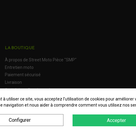
LA BOUTIQUE
À propos de Street Moto Pièce "SMP"
Entretien moto
Paiement sécurisé
Livraison
Satisfait ou Remboursé
 à utiliser ce site, vous acceptez l'utilisation de cookies pour améliorer 
e navigation et nous aider à comprendre comment vous utilisez nos ser
Configurer
Accepter
es Personnelles
Plan du site