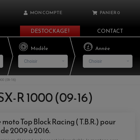
MON COMPTE
PANIER
0
DESTOCKAGE !
CONTACT
Il n'y a aucun produit dans votre panier
Modèle
Année
Choisir
Choisir
0 (09-16)
asse oublié ?
SX-R 1000 (09-16)
NNEXION
NSCRIRE
moto Top Block Racing ( T.B.R.) pour
de 2009 à 2016.