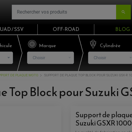

UAD / SSV
OFF-ROAD
BLOG
Email
hicule
Marque
Cylindrée
Choisir
Choisir
Mot de passe
PPORT DE PLAQUE MOTO
SUPPORT DE PLAQUE TOP BLOCK POUR SUZUKI GSX-R 100
Mot de p
e Top Block pour Suzuki G
CO
S'I
Support de plaque 
Suzuki GSXR 1000 