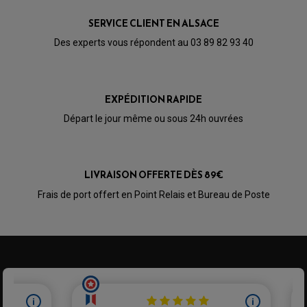
KIT RABAISSEMENT MOTO
BULLE / PARE-BRISE
KIT STREET BIKE
LEVIER DE FREIN
SERVICE CLIENT EN ALSACE
LEVIER DE FREIN
RÉTROVISEUR TYPE ORIGINE
LEVIER D'EMBRAYAGE
Des experts vous répondent au 03 89 82 93 40
OPTIQUE TYPE ORIGINE
PÉDALE DE FREIN
PIÈCE MOTEUR
REPOSE PIED TYPE ORIGINE
RETROVISEUR MOTO TYPE ORIGINE
GALET DE VARIATEUR
SÉLECTEUR DE VITESSE
COURROIE
VARIATEUR SCOOTER
EXPÉDITION RAPIDE
POMPE A ESSENCE
Départ le jour même ou sous 24h ouvrées
LIVRAISON OFFERTE DÈS 89€
Frais de port offert en Point Relais et Bureau de Poste
PARTIE CYCLE QUAD
AMORTISSEURS QUAD / SSV