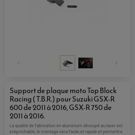
ACCESSOIRES QUAD
ACCESSOIRES ANODISES POUR QUAD
BOUCHON DE RÉSERVOIR QUAD


GUIDON QUAD
KIT DÉCO QUAD / SSV
KIT POIGNÉE DE GAZ QUAD
POIGNÉE QUAD
PROTÈGE-MAINS
PONTETS / REHAUSSES DE GUIDON
Support de plaque moto Top Block
REPOSE PIED QUAD
Racing ( T.B.R.) pour Suzuki GSX-R
600 de 2011 à 2016, GSX-R 750 de
BAGAGERIE / TREUIL / ATTELAGE
ÉQUIPEMENT ÉLECTRIQUE
COFFRE / TOP CASE QUAD
2011 à 2016.
ACCESSOIRES ÉLECTRIQUE ENDURO
TREUIL ET ATTELAGE QUAD-SSV
PLAQUE PHARE
BAGAGERIE
COMPTEUR D'HEURE
La qualité de fabrication en aluminium découpé au laser est
BAGAGERIE SOUPLE
DÉMARREUR
ÉCHAPPEMENT QUAD
irréprochable, le montage sera facile et rapide et permettra
ACCESSOIRE GPS, SMARTPHONE
CONDENSATEUR