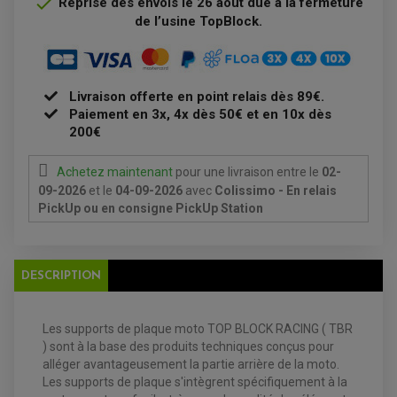

Reprise des envois le 26 août due à la fermeture
BOUGIE NGK
de l’usine TopBlock.
FILTRE A AIR
FILTRE A HUILE
FILTRE ET ACCESSOIRE ESSENCE
OUTILLAGE
PRODUIT D'ENTRETIEN
Livraison offerte en point relais dès 89€.
Paiement en 3x, 4x dès 50€ et en 10x dès
200€
Achetez maintenant
pour une livraison
entre le
02-
09-2026
et le
04-09-2026
avec
Colissimo - En relais
PickUp ou en consigne PickUp Station
EQUIPEMENT ELECTRIQUE QUAD / SSV
ACCESSOIRES ELECTRIQUE QUAD / SSV
BOITIER CDI QUAD ET SSV
DESCRIPTION
CHARGEUR DE BATTERIE QUAD / SSV
COMPTEUR QUAD / SSV
CONTACTEUR A CLÉ QUAD
DÉMARREUR
Les supports de plaque moto TOP BLOCK RACING ( TBR
ECLAIRAGE LED / HALOGÈNE
STATOR ET REDRESSEUR / REGULATEUR
) sont à la base des produits techniques conçus pour
VENTILATEUR DE RADIATEUR
alléger avantageusement la partie arrière de la moto.
Les supports de plaque s'intègrent spécifiquement à la