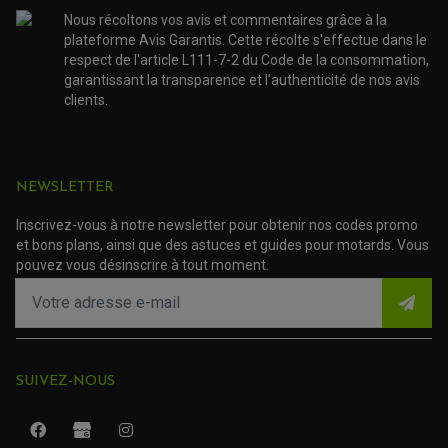
FOURCHE ET AMORTISSEUR
ACCESSOIRE SCOOTER APRILIA
PROTECTION MOTO
Nous récoltons vos avis et commentaires grâce à la
ACCESSOIRE SCOOTER BMW
plateforme Avis Garantis. Cette récolte s'effectue dans le
COUVRE CARTER ET SLIDER
ACCESSOIRE SCOOTER GILERA
PATINS DE PROTECTION TOP BLOCK
respect de l'article L111-7-2 du Code de la consommation,
PATIN DE RECHANGE TOP BLOCK
ACCESSOIRE SCOOTER HONDA
garantissant la transparence et l'authenticité de nos avis
PROTECTION RADIATEUR
ACCESSOIRE SCOOTER KYMCO
clients.
PROTECTION FOURCHE ET BRAS OSCILLANT
PROTECTION SILENCIEUX
ACCESSOIRE SCOOTER MBK
PROTECTION LEVIER
ACCESSOIRE SCOOTER PEUGEOT
TAMPONS ALLOY ULTIMA
ACCESSOIRE SCOOTER PIAGGIO
ACCESSOIRE SCOOTER SUZUKI
NEWSLETTER
ROULEMENT MOTO
ACCESSOIRE SCOOTER VESPA
ROULEMENT DE ROUE
ACCESSOIRE SCOOTER YAMAHA
Inscrivez-vous à notre newsletter pour obtenir nos codes promo
ROULEMENT DE DIRECTION
et bons plans, ainsi que des astuces et guides pour motards. Vous
pouvez vous désinscrire à tout moment.
TRANSMISSION
AMORTISSEUR DE COUPLE
EMBRAYAGE MOTO
KIT CHAÎNE MOTO
SUIVEZ-NOUS