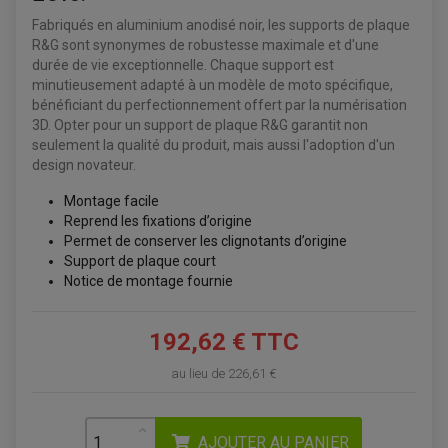
PLAQUE PHARE
BAGAGERIE
Fabriqués en aluminium anodisé noir, les supports de plaque
COMPTEUR D'HEURE
BAGAGERIE SOUPLE
DÉMARREUR
ÉCHAPPEMENT QUAD
R&G sont synonymes de robustesse maximale et d'une
ACCESSOIRE GPS, SMARTPHONE
CONDENSATEUR
ÉCHAPPEMENT QUAD
durée de vie exceptionnelle. Chaque support est
SELLE CONFORT
BOBINE D'ALLUMAGE
SUPPORT TOP CASE
minutieusement adapté à un modèle de moto spécifique,
COUPE-CONTACT
SUPPORT VALISE LATERAL
bénéficiant du perfectionnement offert par la numérisation
ENTRETIEN QUAD / SSV
TOP CASE ET VALISES
3D. Opter pour un support de plaque R&G garantit non
BATTERIE
TRANSMISSION
BOUGIE QUAD
seulement la qualité du produit, mais aussi l'adoption d'un
KIT CHAÎNE
ÉCHAPPEMENT MOTO
ÉCHAPEMENT SCOOTER
FILTRE A AIR BMC QUAD
design novateur.
GUIDE CHAÎNE
FILTRE A AIR QUAD
SILENCIEUX / ÉCHAPPEMENT MOTO
ÉCHAPPEMENT SCOOTER
PATIN DE BRAS OSCILLANT
FILTRE A HUILE QUAD
ACCESSOIRE ÉCHAPPEMENT
ROULETTE DE CHAÎNE
Montage facile
EMBRAYAGE OFF ROAD
Reprend les fixations d’origine
ELECTRICITÉ
ÉLECTRICITÉ
Permet de conserver les clignotants d’origine
CLIGNOTANT TYPE ORIGINE
ACCESSOIRES ELECTRIQUE
PIÈCE MOTEUR
BATTERIE SCOOTER
Support de plaque court
BATTERIE
CHARGEUR DE BATTERIE
POMPE À EAU BOYESEN
Notice de montage fournie
CHARGEUR BATTERIE
REDRESSEUR / RÉGULATEUR
KIT RÉPARATION CARBU
CLIGNOTANT MOTO
ECLAIRAGE SCOOTER
KIT RÉPARATION POMPE A EAU
CLIGNOTANT TYPE ORIGINE
POMPE A ESSENCE
PIPE D'ADMISSION
DÉMARREUR
192,62 € TTC
RADIATEUR
ECLAIRAGE MOTO
DURITE RADIATEUR
FEUX ADDITIONNELS
FREINAGE
au lieu de
226,61 €
KIT RECONDITIONNEMENT DEMARREUR
DISQUE DE FREIN AVANT
POMPE A ESSENCE
ACCESSOIRE + VISSERIE FREINAGE
REDRESSEUR / REGULATEUR
DISQUE DE FREIN ARRIERE
STATOR
PLAQUETTE DE FREIN AVANT
AJOUTER AU PANIER
PLAQUETTE DE FREIN ARRIERE