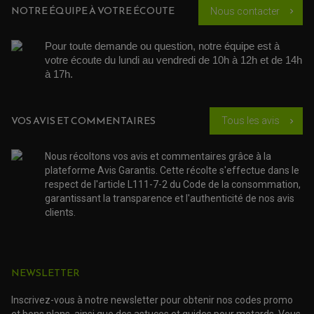
MEMBRANE / BOISSEAU
KICK DE DÉMARRAGE
NOTRE ÉQUIPE À VOTRE ÉCOUTE
Nous contacter
PROTÈGE-MAINS
chevron_right
RADIATEUR MOTO
REPOSE PIEDS
POMPE A ESSENCE
POIGNÉE
PIPE D'ADMISSION
GUIDON CROSS ET ENDURO
OUTILLAGE ET ACCESSOIRES ATELIER
Pour toute demande ou question, notre équipe est à 
DEMI COCOTTE
QUAD
votre écoute du lundi au vendredi de 10h à 12h et de 14h 
PNEUMATIQUE
ACCESSOIRE ATELIER QUAD
à 17h. 
SUSPENSION
CHAMBRE A AIR
OUTILLAGE QUAD
NOS MARQUES
JOINT SPY
FOURCHE ET AMORTISSEUR
ACCESSOIRE SCOOTER APRILIA
PROTECTION MOTO
VOS AVIS ET COMMENTAIRES
Tous les avis
chevron_right
ACCESSOIRE SCOOTER BMW
COUVRE CARTER ET SLIDER
ACCESSOIRE SCOOTER GILERA
PATINS DE PROTECTION TOP BLOCK
PATIN DE RECHANGE TOP BLOCK
ACCESSOIRE SCOOTER HONDA
Nous récoltons vos avis et commentaires grâce à la
PROTECTION RADIATEUR
ACCESSOIRE SCOOTER KYMCO
PROTECTION FOURCHE ET BRAS OSCILLANT
plateforme Avis Garantis. Cette récolte s'effectue dans le
PROTECTION SILENCIEUX
ACCESSOIRE SCOOTER MBK
respect de l'article L111-7-2 du Code de la consommation,
PROTECTION LEVIER
ACCESSOIRE SCOOTER PEUGEOT
garantissant la transparence et l'authenticité de nos avis
TAMPONS ALLOY ULTIMA
ACCESSOIRE SCOOTER PIAGGIO
clients.
ACCESSOIRE SCOOTER SUZUKI
ROULEMENT MOTO
ACCESSOIRE SCOOTER VESPA
ROULEMENT DE ROUE
ACCESSOIRE SCOOTER YAMAHA
ROULEMENT DE DIRECTION
NEWSLETTER
TRANSMISSION
Inscrivez-vous à notre newsletter pour obtenir nos codes promo
AMORTISSEUR DE COUPLE