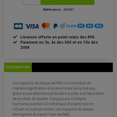
MAÎTRE CYLINDRE
ENTRETIEN MOTO
Référence :
443951
ATELIER, PADDOCK, STAND
ANTIPARASITE NGK
BOUGIE NGK
FILTRE A AIR
FILTRE A HUILE
FILTRE ET ACCESSOIRE ESSENCE
OUTILLAGE
Livraison offerte en point relais dès 89€.
PRODUIT D'ENTRETIEN
Paiement en 3x, 4x dès 50€ et en 10x dès
200€
DESCRIPTION
Les supports de plaque de R&G ont contribué de
manière significative à la renommée de la marque,
grâce à une attention particulière portée à la fabrication
EQUIPEMENT ELECTRIQUE QUAD / SSV
de produits de qualité. Conçus pour s'intégrer
ACCESSOIRES ELECTRIQUE QUAD / SSV
harmonieusement à l'esthétique d'origine tout en
BOITIER CDI QUAD ET SSV
CHARGEUR DE BATTERIE QUAD / SSV
offrant un look percutant, ces supports de plaque
COMPTEUR QUAD / SSV
témoignent du savoir-faire de R&G.
CONTACTEUR A CLÉ QUAD