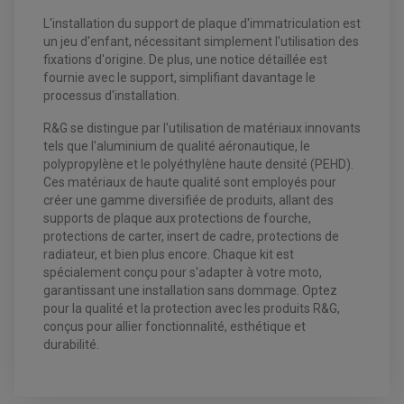
DÉMARREUR
L'installation du support de plaque d'immatriculation est
ECLAIRAGE LED / HALOGÈNE
STATOR ET REDRESSEUR / REGULATEUR
un jeu d'enfant, nécessitant simplement l'utilisation des
VENTILATEUR DE RADIATEUR
fixations d'origine. De plus, une notice détaillée est
fournie avec le support, simplifiant davantage le
EQUIPEMENT FREINAGE QUAD / SSV
processus d'installation.
PNEUMATIQUE
DISQUE DE FREIN QUAD / SSV
KIT DURITE DE FREIN QUAD
MOUSSE
R&G se distingue par l'utilisation de matériaux innovants
KIT REPARATION MAÎTRE CYLINDRE QUAD / SSV
CHAMBRE À AIR
tels que l'aluminium de qualité aéronautique, le
PLAQUETTES DE FREIN QUAD / SSV
polypropylène et le polyéthylène haute densité (PEHD).
EQUIPEMENT FREINAGE MOTO CROSS ET
Ces matériaux de haute qualité sont employés pour
HUILE ET PRODUIT D'ENTRETIEN QUAD
FREINAGE
ENDURO
créer une gamme diversifiée de produits, allant des
HUILE POUR QUAD
ACCESSOIRE + VISSERIE FREINAGE
ACCESSOIRES FREINAGE
supports de plaque aux protections de fourche,
PRODUIT D'ENTRETIEN QUAD
DISQUE DE FREIN
DISQUE DE FREIN AVANT
protections de carter, insert de cadre, protections de
PLAQUETTE DE FREIN
DISQUE DE FREIN ARRIÈRE
radiateur, et bien plus encore. Chaque kit est
KIT DURITE DE FREIN
PLAQUETTE DE FREIN
JANTES / ACCESSOIRES QUAD ET SSV
KIT DURITE D'EMBRAYAGE MOTO
KIT RÉPARATION PÉDALE DE FREIN
spécialement conçu pour s'adapter à votre moto,
CHAÎNE A NEIGE QUAD-SSV
KIT RÉPARATION ÉTRIER DE FREIN
KIT RÉPARATION MAÎTRE CYLINDRE
garantissant une installation sans dommage. Optez
CHAÎNES A NEIGE
KIT RÉPARATION MAÎTRE CYLINDRE
KIT RÉPARATION ÉTRIER DE FREIN
PRODUIT ENTRETIEN
pour la qualité et la protection avec les produits R&G,
CHAMBRE A AIR QUAD ET SSV
MAÎTRE CYLINDRE
FILTRE A AIR
CLOUS / CRAMPON VISSABLE
conçus pour allier fonctionnalité, esthétique et
FILTRE A HUILE
ÉLARGISSEURES DE VOIES QUAD
ROULEMENT MOTO CROSS ET ENDURO
durabilité.
BOUGIE SCOOTER
JANTES QUAD ET SSV
HUILE ET PRODUIT D'ENTRETIEN
ROULEMENT DE ROUE AVANT
PRODUIT D'ENTRETIEN
HUILE MOTEUR
ROULEMENT DE ROUE ARRIÈRE
FILTRE A AIR K&N
PRODUIT D'ENTRETIEN
ROULEMENT D'AMORTISSEUR
ROULEMENT BIELLETTES