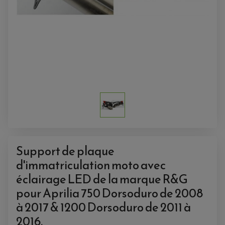
ACCESSOIRES QUAD
ACCESSOIRES ANODISES POUR QUAD
BOUCHON DE RÉSERVOIR QUAD
GUIDON QUAD
KIT DÉCO QUAD / SSV
Support de plaque
KIT POIGNÉE DE GAZ QUAD
d'immatriculation moto avec
POIGNÉE QUAD
PROTÈGE-MAINS
éclairage LED de la marque R&G
PONTETS / REHAUSSES DE GUIDON
REPOSE PIED QUAD
pour Aprilia 750 Dorsoduro de 2008
à 2017 & 1200 Dorsoduro de 2011 à
BAGAGERIE / TREUIL / ATTELAGE
ÉQUIPEMENT ÉLECTRIQUE
COFFRE / TOP CASE QUAD
2016.
ACCESSOIRES ÉLECTRIQUE ENDURO
TREUIL ET ATTELAGE QUAD-SSV