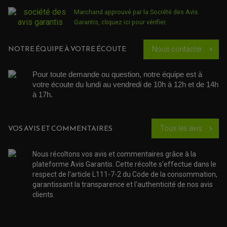
JOINT COUVRE CULASSE
KIT RÉPARATION POMPE A EAU
PÉDALE DE FREIN
KIT RÉPARATION DEMARREUR
SÉLECTEUR DE VITESSE
Marchand approuvé par la Société des Avis
KIT RÉPARATION CARBU.
CÂBLE ACCÉLÉRATEUR
Garantis,
cliquez ici pour vérifier
.
KIT RÉPARATION ROBINET
PLASTIQUE QUAD / SSV
CÂBLE D'EMBRAYAGE
MEMBRANE / BOISSEAU
KICK DE DÉMARRAGE
PROTÈGE-MAINS
RADIATEUR MOTO
REPOSE PIEDS
POMPE A ESSENCE
NOTRE ÉQUIPE À VOTRE ÉCOUTE
Nous contacter
POIGNÉE
chevron_right
PIPE D'ADMISSION
GUIDON CROSS ET ENDURO
OUTILLAGE ET ACCESSOIRES ATELIER
DEMI COCOTTE
QUAD
Pour toute demande ou question, notre équipe est à 
PNEUMATIQUE
ACCESSOIRE ATELIER QUAD
votre écoute du lundi au vendredi de 10h à 12h et de 14h 
SUSPENSION
CHAMBRE A AIR
OUTILLAGE QUAD
à 17h. 
NOS MARQUES
JOINT SPY
FOURCHE ET AMORTISSEUR
ACCESSOIRE SCOOTER APRILIA
PROTECTION MOTO
ACCESSOIRE SCOOTER BMW
COUVRE CARTER ET SLIDER
VOS AVIS ET COMMENTAIRES
Tous les avis
ACCESSOIRE SCOOTER GILERA
PATINS DE PROTECTION TOP BLOCK
chevron_right
PATIN DE RECHANGE TOP BLOCK
ACCESSOIRE SCOOTER HONDA
PROTECTION RADIATEUR
ACCESSOIRE SCOOTER KYMCO
PROTECTION FOURCHE ET BRAS OSCILLANT
Nous récoltons vos avis et commentaires grâce à la
PROTECTION SILENCIEUX
ACCESSOIRE SCOOTER MBK
plateforme Avis Garantis. Cette récolte s'effectue dans le
PROTECTION LEVIER
ACCESSOIRE SCOOTER PEUGEOT
respect de l'article L111-7-2 du Code de la consommation,
TAMPONS ALLOY ULTIMA
ACCESSOIRE SCOOTER PIAGGIO
garantissant la transparence et l'authenticité de nos avis
ACCESSOIRE SCOOTER SUZUKI
clients.
ROULEMENT MOTO
ACCESSOIRE SCOOTER VESPA
ROULEMENT DE ROUE
ACCESSOIRE SCOOTER YAMAHA
ROULEMENT DE DIRECTION