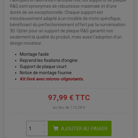
Fabriqués en aluminium anodisé noir, les supports de plaque
ÉQUIPEMENT ÉLECTRIQUE
COFFRE / TOP CASE QUAD
R&G sont synonymes de robustesse maximale et d'une
ACCESSOIRES ÉLECTRIQUE ENDURO
TREUIL ET ATTELAGE QUAD-SSV
PLAQUE PHARE
BAGAGERIE
durée de vie exceptionnelle. Chaque support est
COMPTEUR D'HEURE
BAGAGERIE SOUPLE
minutieusement adapté à un modèle de moto spécifique,
DÉMARREUR
ÉCHAPPEMENT QUAD
ACCESSOIRE GPS, SMARTPHONE
bénéficiant du perfectionnement offert par la numérisation
CONDENSATEUR
ÉCHAPPEMENT QUAD
SELLE CONFORT
BOBINE D'ALLUMAGE
3D. Opter pour un support de plaque R&G garantit non
SUPPORT TOP CASE
COUPE-CONTACT
SUPPORT VALISE LATERAL
seulement la qualité du produit, mais aussi l'adoption d'un
ENTRETIEN QUAD / SSV
TOP CASE ET VALISES
design novateur.
BATTERIE
TRANSMISSION
BOUGIE QUAD
Montage facile
KIT CHAÎNE
ÉCHAPPEMENT MOTO
ÉCHAPEMENT SCOOTER
FILTRE A AIR BMC QUAD
GUIDE CHAÎNE
Reprend les fixations d’origine
FILTRE A AIR QUAD
SILENCIEUX / ÉCHAPPEMENT MOTO
ÉCHAPPEMENT SCOOTER
PATIN DE BRAS OSCILLANT
FILTRE A HUILE QUAD
ACCESSOIRE ÉCHAPPEMENT
Support de plaque court
ROULETTE DE CHAÎNE
Notice de montage fournie
EMBRAYAGE OFF ROAD
ELECTRICITÉ
Kit livré avec micros-clignotants.
ÉLECTRICITÉ
CLIGNOTANT TYPE ORIGINE
ACCESSOIRES ELECTRIQUE
PIÈCE MOTEUR
BATTERIE SCOOTER
BATTERIE
CHARGEUR DE BATTERIE
POMPE À EAU BOYESEN
97,99 € TTC
CHARGEUR BATTERIE
REDRESSEUR / RÉGULATEUR
KIT RÉPARATION CARBU
CLIGNOTANT MOTO
ECLAIRAGE SCOOTER
KIT RÉPARATION POMPE A EAU
CLIGNOTANT TYPE ORIGINE
POMPE A ESSENCE
PIPE D'ADMISSION
au lieu de
115,28 €
DÉMARREUR
RADIATEUR
ECLAIRAGE MOTO
DURITE RADIATEUR
FEUX ADDITIONNELS
FREINAGE
KIT RECONDITIONNEMENT DEMARREUR
DISQUE DE FREIN AVANT
AJOUTER AU PANIER
POMPE A ESSENCE
ACCESSOIRE + VISSERIE FREINAGE
REDRESSEUR / REGULATEUR
DISQUE DE FREIN ARRIERE
STATOR