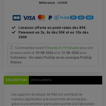
PLAQUETTE DE FREIN AVANT
Référence :
443898
PLAQUETTE DE FREIN ARRIERE
MAÎTRE CYLINDRE
ENTRETIEN MOTO
ATELIER, PADDOCK, STAND
ANTIPARASITE NGK
BOUGIE NGK
FILTRE A AIR
Livraison offerte en point relais dès 89€.
FILTRE A HUILE
Paiement en 3x, 4x dès 50€ et en 10x dès
FILTRE ET ACCESSOIRE ESSENCE
OUTILLAGE
200€
PRODUIT D'ENTRETIEN
Commandez avant
9 heures et 19 minutes
pour une
livraison
entre le
10-08-2026
et le
12-08-2026
avec
Colissimo - En relais PickUp ou en consigne PickUp
Station
DESCRIPTION
AVIS CLIENTS
Les supports de plaque de R&G ont contribué de
EQUIPEMENT ELECTRIQUE QUAD / SSV
manière significative à la renommée de la marque,
ACCESSOIRES ELECTRIQUE QUAD / SSV
grâce à une attention particulière portée à la fabrication
BOITIER CDI QUAD ET SSV