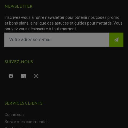
NEWSLETTER
TRANSMISSION
AMORTISSEUR DE COUPLE
EMBRAYAGE MOTO
Inscrivez-vous à notre newsletter pour obtenir nos codes promo
KIT CHAÎNE MOTO
et bons plans, ainsi que des astuces et guides pour motards. Vous
pouvez vous désinscrire à tout moment.
SUIVEZ-NOUS
SERVICES CLIENTS
ROULEMENT QUAD / SSV
JOINT DE TIGE D'AMORTISSEUR
Connexion
KIT ROULEMENT D'AMORTISSEUR
KIT ROULEMENT DE BRAS OSCILLANT
Suivre mes commandes
KIT ROULEMENT DE BIELLETTES D'AMORTISSEUR
PLASTIQUES MOTO CROSS ET ENDURO
KIT RÉPARATION ENTRETOISE D'AMORTISSEUR