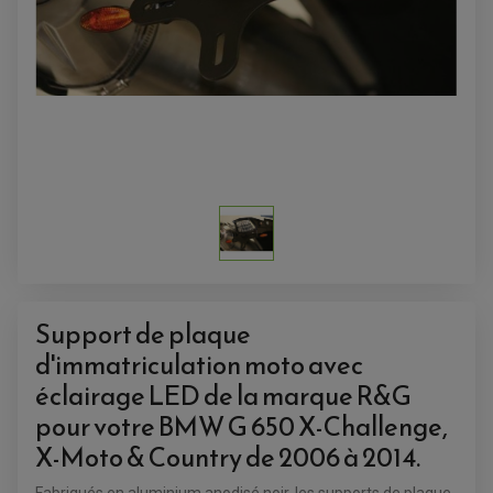
ACCESSOIRES QUAD
ACCESSOIRES ANODISES POUR QUAD
BOUCHON DE RÉSERVOIR QUAD
Support de plaque
GUIDON QUAD
KIT DÉCO QUAD / SSV
d'immatriculation moto avec
KIT POIGNÉE DE GAZ QUAD
POIGNÉE QUAD
éclairage LED de la marque R&G
PROTÈGE-MAINS
PONTETS / REHAUSSES DE GUIDON
pour votre BMW G 650 X-Challenge,
REPOSE PIED QUAD
X-Moto & Country de 2006 à 2014.
BAGAGERIE / TREUIL / ATTELAGE