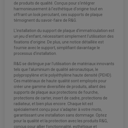
CHARGEUR DE BATTERIE QUAD / SSV
de produits de qualité. Conçus pour s'intégrer
COMPTEUR QUAD / SSV
harmonieusement à l'esthétique d'origine tout en
CONTACTEUR A CLÉ QUAD
offrant un look percutant, ces supports de plaque
DÉMARREUR
ECLAIRAGE LED / HALOGÈNE
témoignent du savoir-faire de R&G.
STATOR ET REDRESSEUR / REGULATEUR
VENTILATEUR DE RADIATEUR
L'installation du support de plaque d'immatriculation est
un jeu d'enfant, nécessitant simplement l'utilisation des
EQUIPEMENT FREINAGE QUAD / SSV
fixations d'origine. De plus, une notice détaillée est
PNEUMATIQUE
DISQUE DE FREIN QUAD / SSV
fournie avec le support, simplifiant davantage le
KIT DURITE DE FREIN QUAD
MOUSSE
processus d'installation.
KIT REPARATION MAÎTRE CYLINDRE QUAD / SSV
CHAMBRE À AIR
PLAQUETTES DE FREIN QUAD / SSV
R&G se distingue par l'utilisation de matériaux innovants
EQUIPEMENT FREINAGE MOTO CROSS ET
tels que l'aluminium de qualité aéronautique, le
HUILE ET PRODUIT D'ENTRETIEN QUAD
FREINAGE
ENDURO
polypropylène et le polyéthylène haute densité (PEHD).
HUILE POUR QUAD
ACCESSOIRE + VISSERIE FREINAGE
ACCESSOIRES FREINAGE
Ces matériaux de haute qualité sont employés pour
PRODUIT D'ENTRETIEN QUAD
DISQUE DE FREIN
DISQUE DE FREIN AVANT
créer une gamme diversifiée de produits, allant des
PLAQUETTE DE FREIN
DISQUE DE FREIN ARRIÈRE
supports de plaque aux protections de fourche,
KIT DURITE DE FREIN
PLAQUETTE DE FREIN
JANTES / ACCESSOIRES QUAD ET SSV
KIT DURITE D'EMBRAYAGE MOTO
KIT RÉPARATION PÉDALE DE FREIN
protections de carter, insert de cadre, protections de
KIT RÉPARATION ÉTRIER DE FREIN
CHAÎNE A NEIGE QUAD-SSV
KIT RÉPARATION MAÎTRE CYLINDRE
radiateur, et bien plus encore. Chaque kit est
KIT RÉPARATION MAÎTRE CYLINDRE
CHAÎNES A NEIGE
KIT RÉPARATION ÉTRIER DE FREIN
PRODUIT ENTRETIEN
spécialement conçu pour s'adapter à votre moto,
MAÎTRE CYLINDRE
CHAMBRE A AIR QUAD ET SSV
FILTRE A AIR
CLOUS / CRAMPON VISSABLE
garantissant une installation sans dommage. Optez
FILTRE A HUILE
ÉLARGISSEURES DE VOIES QUAD
ROULEMENT MOTO CROSS ET ENDURO
pour la qualité et la protection avec les produits R&G,
BOUGIE SCOOTER
HUILE ET PRODUIT D'ENTRETIEN
JANTES QUAD ET SSV
ROULEMENT DE ROUE AVANT
conçus pour allier fonctionnalité, esthétique et
PRODUIT D'ENTRETIEN