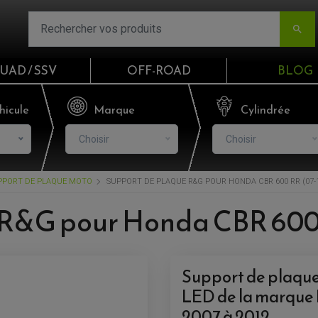

UAD / SSV
OFF-ROAD
BLOG
Email
hicule
Marque
Cylindrée
Choisir
Choisir
Mot de passe
PPORT DE PLAQUE MOTO
SUPPORT DE PLAQUE R&G POUR HONDA CBR 600 RR (07-1
Mot de p
 R&G pour Honda CBR 600
CO
S'I
Support de plaque
LED de la marque
2007 à 2012.