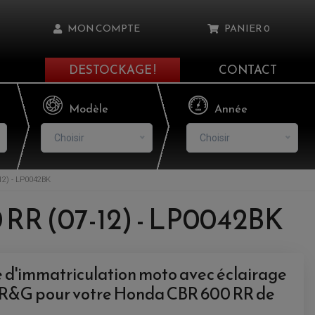
MON COMPTE
PANIER
0
DESTOCKAGE !
CONTACT
Il n'y a aucun produit dans votre panier
Modèle
Année
Choisir
Choisir
2) - LP0042BK
asse oublié ?
 RR (07-12) - LP0042BK
NNEXION
NSCRIRE
 d'immatriculation moto avec éclairage
 R&G pour votre Honda CBR 600 RR de