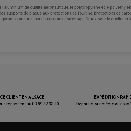
ue l'aluminium de qualité aéronautique, le polypropylène et le polyéthy
s supports de plaque aux protections de fourche, protections de carter, 
garantissant une installation sans dommage. Optez pour la qualité et la
ICE CLIENT EN ALSACE
EXPÉDITION RAPI
ous répondent au 03 89 82 93 40
Départ le jour même ou sous