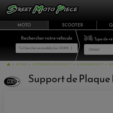
MOTO
SCOOTER
Q
Rechercher votre véhicule
Type de vé
Choisir
home
ACCUEIL
ACCESSOIRES & PIÈCES MOTO
ACCESSOIRES MOTO
SU
Support de Plaque