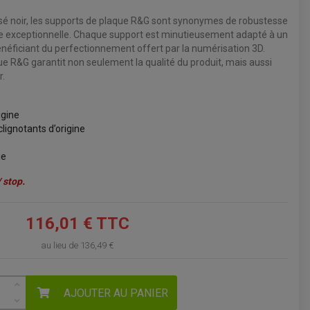
é noir, les supports de plaque R&G sont synonymes de robustesse
VOIR LE PANIER
e exceptionnelle. Chaque support est minutieusement adapté à un
néficiant du perfectionnement offert par la numérisation 3D.
e R&G garantit non seulement la qualité du produit, mais aussi
r.
igine
lignotants d’origine
ie
 stop.
116,01 € TTC
au lieu de
136,49 €
AJOUTER AU PANIER