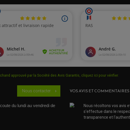
chand approuvé par la Société des Avis Garantis,
cliquez ici pour vérifier
.
VOS AVIS ET COMMENTAIRES
Nous contacter
chevron_right
coute du lundi au vendredi de 
Nous récoltons vos avis e
s'effectue dans le respec
transparence et l'authenti