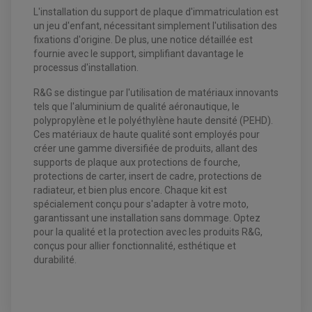
CONTACTEUR A CLÉ QUAD
L'installation du support de plaque d'immatriculation est
DÉMARREUR
un jeu d'enfant, nécessitant simplement l'utilisation des
ECLAIRAGE LED / HALOGÈNE
STATOR ET REDRESSEUR / REGULATEUR
fixations d'origine. De plus, une notice détaillée est
VENTILATEUR DE RADIATEUR
fournie avec le support, simplifiant davantage le
processus d'installation.
EQUIPEMENT FREINAGE QUAD / SSV
PNEUMATIQUE
R&G se distingue par l'utilisation de matériaux innovants
DISQUE DE FREIN QUAD / SSV
KIT DURITE DE FREIN QUAD
MOUSSE
tels que l'aluminium de qualité aéronautique, le
KIT REPARATION MAÎTRE CYLINDRE QUAD / SSV
CHAMBRE À AIR
polypropylène et le polyéthylène haute densité (PEHD).
PLAQUETTES DE FREIN QUAD / SSV
Ces matériaux de haute qualité sont employés pour
EQUIPEMENT FREINAGE MOTO CROSS ET
créer une gamme diversifiée de produits, allant des
HUILE ET PRODUIT D'ENTRETIEN QUAD
FREINAGE
supports de plaque aux protections de fourche,
ENDURO
HUILE POUR QUAD
protections de carter, insert de cadre, protections de
ACCESSOIRE + VISSERIE FREINAGE
ACCESSOIRES FREINAGE
PRODUIT D'ENTRETIEN QUAD
DISQUE DE FREIN
DISQUE DE FREIN AVANT
radiateur, et bien plus encore. Chaque kit est
PLAQUETTE DE FREIN
DISQUE DE FREIN ARRIÈRE
spécialement conçu pour s'adapter à votre moto,
KIT DURITE DE FREIN
PLAQUETTE DE FREIN
JANTES / ACCESSOIRES QUAD ET SSV
garantissant une installation sans dommage. Optez
KIT DURITE D'EMBRAYAGE MOTO
KIT RÉPARATION PÉDALE DE FREIN
CHAÎNE A NEIGE QUAD-SSV
KIT RÉPARATION ÉTRIER DE FREIN
KIT RÉPARATION MAÎTRE CYLINDRE
pour la qualité et la protection avec les produits R&G,
CHAÎNES A NEIGE
KIT RÉPARATION MAÎTRE CYLINDRE
KIT RÉPARATION ÉTRIER DE FREIN
PRODUIT ENTRETIEN
conçus pour allier fonctionnalité, esthétique et
CHAMBRE A AIR QUAD ET SSV
MAÎTRE CYLINDRE
FILTRE A AIR
durabilité.
CLOUS / CRAMPON VISSABLE
FILTRE A HUILE
ÉLARGISSEURES DE VOIES QUAD
ROULEMENT MOTO CROSS ET ENDURO
BOUGIE SCOOTER
JANTES QUAD ET SSV
HUILE ET PRODUIT D'ENTRETIEN
ROULEMENT DE ROUE AVANT
PRODUIT D'ENTRETIEN
HUILE MOTEUR
ROULEMENT DE ROUE ARRIÈRE
FILTRE A AIR K&N
PRODUIT D'ENTRETIEN
ROULEMENT D'AMORTISSEUR