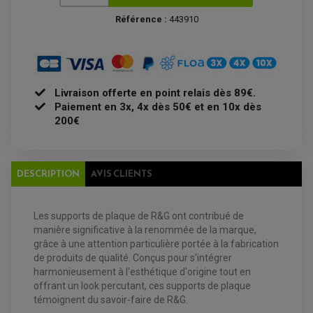
PLAQUETTE DE FREIN ARRIERE
MAÎTRE CYLINDRE
ENTRETIEN MOTO
Référence :
443910
ATELIER, PADDOCK, STAND
ANTIPARASITE NGK
BOUGIE NGK
FILTRE A AIR
FILTRE A HUILE
FILTRE ET ACCESSOIRE ESSENCE
Livraison offerte en point relais dès 89€.
OUTILLAGE
Paiement en 3x, 4x dès 50€ et en 10x dès
PRODUIT D'ENTRETIEN
200€
DESCRIPTION
AVIS CLIENTS
Les supports de plaque de R&G ont contribué de
manière significative à la renommée de la marque,
grâce à une attention particulière portée à la fabrication
de produits de qualité. Conçus pour s'intégrer
EQUIPEMENT ELECTRIQUE QUAD / SSV
harmonieusement à l'esthétique d'origine tout en
ACCESSOIRES ELECTRIQUE QUAD / SSV
offrant un look percutant, ces supports de plaque
BOITIER CDI QUAD ET SSV
CHARGEUR DE BATTERIE QUAD / SSV
témoignent du savoir-faire de R&G.
COMPTEUR QUAD / SSV