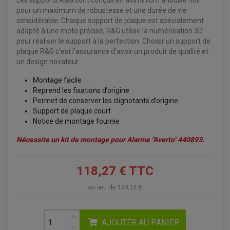
Les supports R&G sont conçus en aluminium anodisé noir
ACCESSOIRES ÉLECTRIQUE ENDURO
TREUIL ET ATTELAGE QUAD-SSV
pour un maximum de robustesse et une durée de vie
PLAQUE PHARE
BAGAGERIE
COMPTEUR D'HEURE
considérable. Chaque support de plaque est spécialement
BAGAGERIE SOUPLE
DÉMARREUR
ÉCHAPPEMENT QUAD
ACCESSOIRE GPS, SMARTPHONE
adapté à une moto précise, R&G utilise la numérisation 3D
CONDENSATEUR
ÉCHAPPEMENT QUAD
SELLE CONFORT
pour réaliser le support à la perfection. Choisir un support de
BOBINE D'ALLUMAGE
SUPPORT TOP CASE
COUPE-CONTACT
plaque R&G c’est l’assurance d’avoir un produit de qualité et
SUPPORT VALISE LATERAL
ENTRETIEN QUAD / SSV
TOP CASE ET VALISES
un design novateur.
BATTERIE
TRANSMISSION
BOUGIE QUAD
Montage facile
KIT CHAÎNE
ÉCHAPPEMENT MOTO
ÉCHAPEMENT SCOOTER
FILTRE A AIR BMC QUAD
Reprend les fixations d’origine
GUIDE CHAÎNE
FILTRE A AIR QUAD
SILENCIEUX / ÉCHAPPEMENT MOTO
ÉCHAPPEMENT SCOOTER
PATIN DE BRAS OSCILLANT
Permet de conserver les clignotants d’origine
FILTRE A HUILE QUAD
ACCESSOIRE ÉCHAPPEMENT
ROULETTE DE CHAÎNE
Support de plaque court
EMBRAYAGE OFF ROAD
ELECTRICITÉ
Notice de montage fournie
ÉLECTRICITÉ
CLIGNOTANT TYPE ORIGINE
ACCESSOIRES ELECTRIQUE
PIÈCE MOTEUR
BATTERIE SCOOTER
Nécessite un kit de montage pour Alarme "Averto"
440893
.
BATTERIE
CHARGEUR DE BATTERIE
POMPE À EAU BOYESEN
CHARGEUR BATTERIE
REDRESSEUR / RÉGULATEUR
KIT RÉPARATION CARBU
CLIGNOTANT MOTO
ECLAIRAGE SCOOTER
KIT RÉPARATION POMPE A EAU
CLIGNOTANT TYPE ORIGINE
118,27 € TTC
POMPE A ESSENCE
PIPE D'ADMISSION
DÉMARREUR
RADIATEUR
ECLAIRAGE MOTO
DURITE RADIATEUR
au lieu de
139,14 €
FEUX ADDITIONNELS
FREINAGE
KIT RECONDITIONNEMENT DEMARREUR
DISQUE DE FREIN AVANT
POMPE A ESSENCE
ACCESSOIRE + VISSERIE FREINAGE
REDRESSEUR / REGULATEUR
DISQUE DE FREIN ARRIERE
STATOR
AJOUTER AU PANIER
PLAQUETTE DE FREIN AVANT