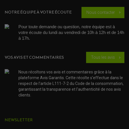
KIT RÉPARATION ROBINET
PLASTIQUE QUAD / SSV
CÂBLE D'EMBRAYAGE
MEMBRANE / BOISSEAU
KICK DE DÉMARRAGE
PROTÈGE-MAINS
RADIATEUR MOTO
NOTRE ÉQUIPE À VOTRE ÉCOUTE
Nous contacter
chevron_right
REPOSE PIEDS
POMPE A ESSENCE
POIGNÉE
PIPE D'ADMISSION
GUIDON CROSS ET ENDURO
OUTILLAGE ET ACCESSOIRES ATELIER
DEMI COCOTTE
Pour toute demande ou question, notre équipe est à 
QUAD
votre écoute du lundi au vendredi de 10h à 12h et de 14h 
PNEUMATIQUE
ACCESSOIRE ATELIER QUAD
à 17h. 
SUSPENSION
CHAMBRE A AIR
OUTILLAGE QUAD
NOS MARQUES
JOINT SPY
FOURCHE ET AMORTISSEUR
ACCESSOIRE SCOOTER APRILIA
PROTECTION MOTO
ACCESSOIRE SCOOTER BMW
VOS AVIS ET COMMENTAIRES
Tous les avis
chevron_right
COUVRE CARTER ET SLIDER
ACCESSOIRE SCOOTER GILERA
PATINS DE PROTECTION TOP BLOCK
PATIN DE RECHANGE TOP BLOCK
ACCESSOIRE SCOOTER HONDA
PROTECTION RADIATEUR
Nous récoltons vos avis et commentaires grâce à la
ACCESSOIRE SCOOTER KYMCO
PROTECTION FOURCHE ET BRAS OSCILLANT
plateforme Avis Garantis. Cette récolte s'effectue dans le
PROTECTION SILENCIEUX
ACCESSOIRE SCOOTER MBK
respect de l'article L111-7-2 du Code de la consommation,
PROTECTION LEVIER
ACCESSOIRE SCOOTER PEUGEOT
TAMPONS ALLOY ULTIMA
garantissant la transparence et l'authenticité de nos avis
ACCESSOIRE SCOOTER PIAGGIO
clients.
ACCESSOIRE SCOOTER SUZUKI
ROULEMENT MOTO
ACCESSOIRE SCOOTER VESPA
ROULEMENT DE ROUE
ACCESSOIRE SCOOTER YAMAHA
ROULEMENT DE DIRECTION
NEWSLETTER
TRANSMISSION