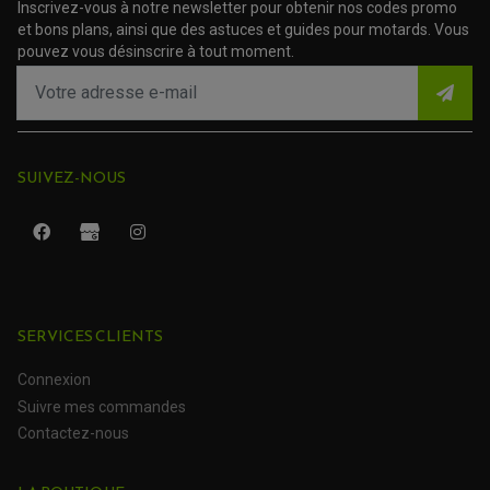
AMORTISSEUR DE COUPLE
Inscrivez-vous à notre newsletter pour obtenir nos codes promo
EMBRAYAGE MOTO
et bons plans, ainsi que des astuces et guides pour motards. Vous
KIT CHAÎNE MOTO
pouvez vous désinscrire à tout moment.
SUIVEZ-NOUS
SERVICES CLIENTS
ROULEMENT QUAD / SSV
JOINT DE TIGE D'AMORTISSEUR
Connexion
KIT ROULEMENT D'AMORTISSEUR
KIT ROULEMENT DE BRAS OSCILLANT
Suivre mes commandes
KIT ROULEMENT DE BIELLETTES D'AMORTISSEUR
PLASTIQUES MOTO CROSS ET ENDURO
Contactez-nous
KIT RÉPARATION ENTRETOISE D'AMORTISSEUR
PLASTIQUES GASGAS
KIT ROULEMENT & JOINT DE DIFFÉRENTIEL
PLASTIQUES HONDA
ROULEMENT DE COLONNE DE DIRECTION
PLASTIQUES HUSQVARNA
ROULEMENTS DE ROUES