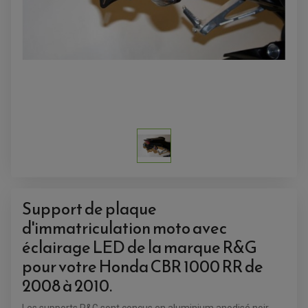
ACCESSOIRES QUAD
ACCESSOIRES ANODISES POUR QUAD
BOUCHON DE RÉSERVOIR QUAD
GUIDON QUAD
Support de plaque
KIT DÉCO QUAD / SSV
KIT POIGNÉE DE GAZ QUAD
d'immatriculation moto avec
POIGNÉE QUAD
PROTÈGE-MAINS
éclairage LED de la marque R&G
PONTETS / REHAUSSES DE GUIDON
REPOSE PIED QUAD
pour votre Honda CBR 1000 RR de
2008 à 2010.
BAGAGERIE / TREUIL / ATTELAGE
ÉQUIPEMENT ÉLECTRIQUE
COFFRE / TOP CASE QUAD