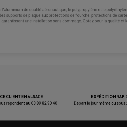
ue l'aluminium de qualité aéronautique, le polypropylène et le polyéthy
s supports de plaque aux protections de fourche, protections de carter, 
garantissant une installation sans dommage. Optez pour la qualité et la
ICE CLIENT EN ALSACE
EXPÉDITION RAPI
ous répondent au 03 89 82 93 40
Départ le jour même ou sous