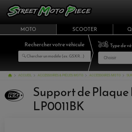
MOTO
SCOOTER
Q
Rechercher votre véhicule
Type de vé
Choisir
home
ACCUEIL
ACCESSOIRES & PIÈCES MOTO
ACCESSOIRES MOTO
SU
Support de Plaque 
LP0011BK