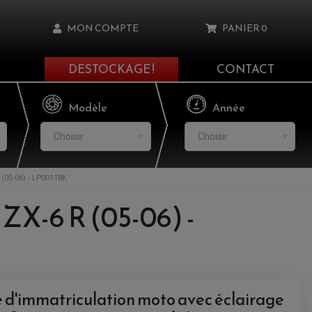
MON COMPTE
PANIER
0
DESTOCKAGE !
CONTACT
Il n'y a aucun produit dans votre panier
Modèle
Année
Choisir
Choisir
05-06) - LP0011BK
asse oublié ?
ZX-6 R (05-06) -
NNEXION
NSCRIRE
 d'immatriculation moto avec éclairage