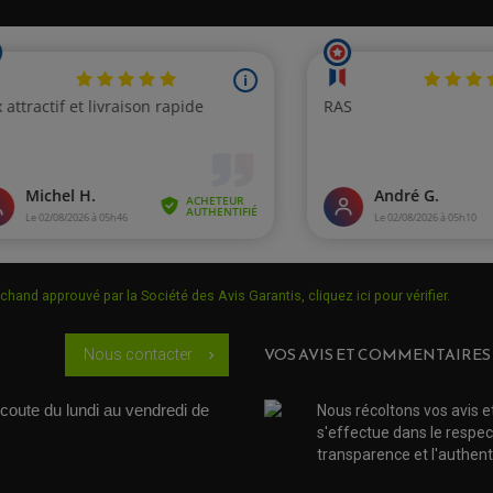
chand approuvé par la Société des Avis Garantis,
cliquez ici pour vérifier
.
VOS AVIS ET COMMENTAIRES
Nous contacter
chevron_right
coute du lundi au vendredi de 
Nous récoltons vos avis e
s'effectue dans le respec
transparence et l'authenti