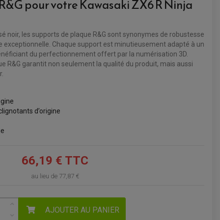
R&G pour votre Kawasaki ZX6 R Ninja
VOIR LE PANIER
é noir, les supports de plaque R&G sont synonymes de robustesse
e exceptionnelle. Chaque support est minutieusement adapté à un
néficiant du perfectionnement offert par la numérisation 3D.
e R&G garantit non seulement la qualité du produit, mais aussi
r.
igine
lignotants d’origine
ie
66,19 € TTC
au lieu de
77,87 €
AJOUTER AU PANIER