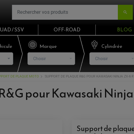

UAD / SSV
OFF-ROAD
BLOG
Email
hicule
Marque
Cylindrée
Choisir
Choisir
Mot de passe
PPORT DE PLAQUE MOTO
SUPPORT DE PLAQUE R&G POUR KAWASAKI NINJA ZX-6 R (
Mot de p
R&G pour Kawasaki Ninja 
CO
S'I
Support de plaque