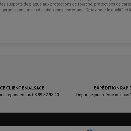
s supports de plaque aux protections de fourche, protections de carter, 
garantissant une installation sans dommage. Optez pour la qualité et la
ICE CLIENT EN ALSACE
EXPÉDITION RAPI
ous répondent au 03 89 82 93 40
Départ le jour même ou sous