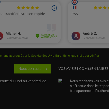
chand approuvé par la Société des Avis Garantis,
cliquez ici pour vérifier
.
VOS AVIS ET COMMENTAIRES
Nous contacter
chevron_right
coute du lundi au vendredi de 
Nous récoltons vos avis e
s'effectue dans le respec
transparence et l'authenti