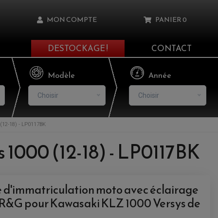
MON COMPTE
PANIER
0
DESTOCKAGE !
CONTACT
Il n'y a aucun produit dans votre panier
Modèle
Année
Choisir
Choisir
2-18) - LP0117BK
asse oublié ?
1000 (12-18) - LP0117BK
NNEXION
NSCRIRE
 d'immatriculation moto avec éclairage
 R&G pour
Kawasaki KLZ 1000 Versys de