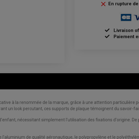

En rupture de 
Livraison o
Paiement e
ative à la renommée de la marque, grâce à une attention particulière po
rant un look percutant, ces supports de plaque témoignent du savoir-fa
'enfant, nécessitant simplement l'utilisation des fixations d'origine. De p
ue l'aluminium de qualité aéronautique, le polypropylène et le polyéthy