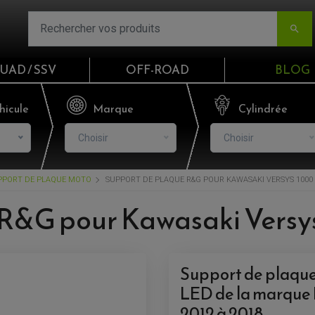

UAD / SSV
OFF-ROAD
BLOG
Email
hicule
Marque
Cylindrée
Choisir
Choisir
Mot de passe
PPORT DE PLAQUE MOTO
SUPPORT DE PLAQUE R&G POUR KAWASAKI VERSYS 1000 (1
Mot de p
R&G pour Kawasaki Versys 
CO
S'I
Support de plaque
LED de la marque
2012 à 2018.