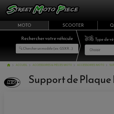
MOTO
SCOOTER
Q
Rechercher votre véhicule
Type de vé
Choisir
home
ACCUEIL
ACCESSOIRES & PIÈCES MOTO
ACCESSOIRES MOTO
SU
Support de Plaque 