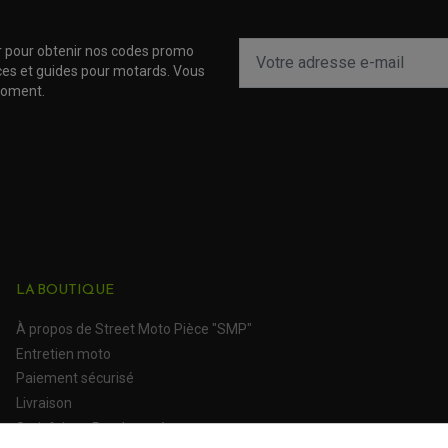
r pour obtenir nos codes promo
uces et guides pour motards. Vous
moment.
LA BOUTIQUE
À propos de Street Moto Pièce "SMP"
Entretien moto
Paiement sécurisé
Livraison
Satisfait ou Remboursé