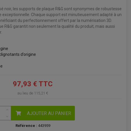
é noir, les supports de plaque R&G sont synonymes de robustesse
VOIR LE PANIER
e exceptionnelle. Chaque support est minutieusement adapté à un
néficiant du perfectionnement offert par la numérisation 3D.
e R&G garantit non seulement la qualité du produit, mais aussi
r.
igine
lignotants d’origine
ie
97,93 € TTC
au lieu de
115,21 €
AJOUTER AU PANIER
Référence :
443959