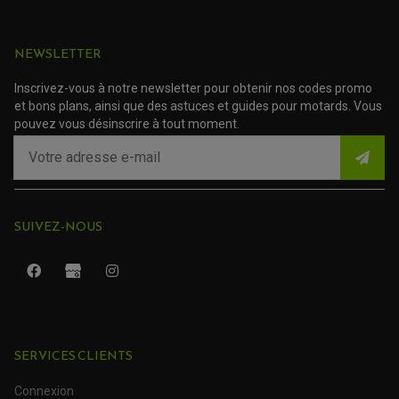
ACCESSOIRE SCOOTER YAMAHA
ROULEMENT DE DIRECTION
TRANSMISSION
NEWSLETTER
AMORTISSEUR DE COUPLE
EMBRAYAGE MOTO
Inscrivez-vous à notre newsletter pour obtenir nos codes promo
KIT CHAÎNE MOTO
et bons plans, ainsi que des astuces et guides pour motards. Vous
pouvez vous désinscrire à tout moment.
SUIVEZ-NOUS
SERVICES CLIENTS
ROULEMENT QUAD / SSV
JOINT DE TIGE D'AMORTISSEUR
KIT ROULEMENT D'AMORTISSEUR
Connexion