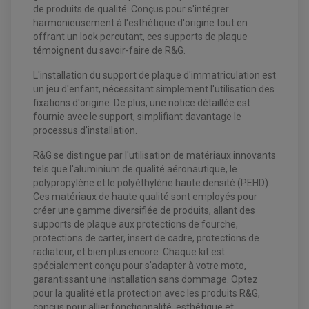
BOITIER CDI QUAD ET SSV
de produits de qualité. Conçus pour s'intégrer
CHARGEUR DE BATTERIE QUAD / SSV
harmonieusement à l'esthétique d'origine tout en
COMPTEUR QUAD / SSV
offrant un look percutant, ces supports de plaque
CONTACTEUR A CLÉ QUAD
DÉMARREUR
témoignent du savoir-faire de R&G.
ECLAIRAGE LED / HALOGÈNE
STATOR ET REDRESSEUR / REGULATEUR
L'installation du support de plaque d'immatriculation est
VENTILATEUR DE RADIATEUR
un jeu d'enfant, nécessitant simplement l'utilisation des
fixations d'origine. De plus, une notice détaillée est
EQUIPEMENT FREINAGE QUAD / SSV
fournie avec le support, simplifiant davantage le
PNEUMATIQUE
DISQUE DE FREIN QUAD / SSV
processus d'installation.
KIT DURITE DE FREIN QUAD
MOUSSE
KIT REPARATION MAÎTRE CYLINDRE QUAD / SSV
CHAMBRE À AIR
R&G se distingue par l'utilisation de matériaux innovants
PLAQUETTES DE FREIN QUAD / SSV
tels que l'aluminium de qualité aéronautique, le
EQUIPEMENT FREINAGE MOTO CROSS ET
polypropylène et le polyéthylène haute densité (PEHD).
HUILE ET PRODUIT D'ENTRETIEN QUAD
FREINAGE
ENDURO
Ces matériaux de haute qualité sont employés pour
HUILE POUR QUAD
ACCESSOIRE + VISSERIE FREINAGE
ACCESSOIRES FREINAGE
créer une gamme diversifiée de produits, allant des
PRODUIT D'ENTRETIEN QUAD
DISQUE DE FREIN
DISQUE DE FREIN AVANT
supports de plaque aux protections de fourche,
PLAQUETTE DE FREIN
DISQUE DE FREIN ARRIÈRE
KIT DURITE DE FREIN
protections de carter, insert de cadre, protections de
PLAQUETTE DE FREIN
JANTES / ACCESSOIRES QUAD ET SSV
KIT DURITE D'EMBRAYAGE MOTO
KIT RÉPARATION PÉDALE DE FREIN
radiateur, et bien plus encore. Chaque kit est
KIT RÉPARATION ÉTRIER DE FREIN
CHAÎNE A NEIGE QUAD-SSV
KIT RÉPARATION MAÎTRE CYLINDRE
spécialement conçu pour s'adapter à votre moto,
KIT RÉPARATION MAÎTRE CYLINDRE
CHAÎNES A NEIGE
KIT RÉPARATION ÉTRIER DE FREIN
PRODUIT ENTRETIEN
MAÎTRE CYLINDRE
CHAMBRE A AIR QUAD ET SSV
garantissant une installation sans dommage. Optez
FILTRE A AIR
CLOUS / CRAMPON VISSABLE
pour la qualité et la protection avec les produits R&G,
FILTRE A HUILE
ÉLARGISSEURES DE VOIES QUAD
ROULEMENT MOTO CROSS ET ENDURO
conçus pour allier fonctionnalité, esthétique et
BOUGIE SCOOTER
JANTES QUAD ET SSV