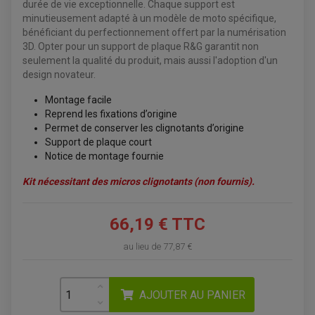
durée de vie exceptionnelle. Chaque support est
ÉQUIPEMENT ÉLECTRIQUE
COFFRE / TOP CASE QUAD
minutieusement adapté à un modèle de moto spécifique,
ACCESSOIRES ÉLECTRIQUE ENDURO
TREUIL ET ATTELAGE QUAD-SSV
bénéficiant du perfectionnement offert par la numérisation
PLAQUE PHARE
BAGAGERIE
COMPTEUR D'HEURE
3D. Opter pour un support de plaque R&G garantit non
BAGAGERIE SOUPLE
DÉMARREUR
ÉCHAPPEMENT QUAD
seulement la qualité du produit, mais aussi l'adoption d'un
ACCESSOIRE GPS, SMARTPHONE
CONDENSATEUR
ÉCHAPPEMENT QUAD
SELLE CONFORT
design novateur.
BOBINE D'ALLUMAGE
SUPPORT TOP CASE
COUPE-CONTACT
SUPPORT VALISE LATERAL
Montage facile
ENTRETIEN QUAD / SSV
TOP CASE ET VALISES
Reprend les fixations d’origine
BATTERIE
TRANSMISSION
BOUGIE QUAD
Permet de conserver les clignotants d’origine
KIT CHAÎNE
ÉCHAPPEMENT MOTO
ÉCHAPEMENT SCOOTER
FILTRE A AIR BMC QUAD
Support de plaque court
GUIDE CHAÎNE
FILTRE A AIR QUAD
SILENCIEUX / ÉCHAPPEMENT MOTO
ÉCHAPPEMENT SCOOTER
PATIN DE BRAS OSCILLANT
Notice de montage fournie
FILTRE A HUILE QUAD
ACCESSOIRE ÉCHAPPEMENT
ROULETTE DE CHAÎNE
EMBRAYAGE OFF ROAD
Kit nécessitant des micros clignotants (non fournis).
ELECTRICITÉ
ÉLECTRICITÉ
CLIGNOTANT TYPE ORIGINE
ACCESSOIRES ELECTRIQUE
PIÈCE MOTEUR
BATTERIE SCOOTER
BATTERIE
CHARGEUR DE BATTERIE
66,19 € TTC
POMPE À EAU BOYESEN
CHARGEUR BATTERIE
REDRESSEUR / RÉGULATEUR
KIT RÉPARATION CARBU
CLIGNOTANT MOTO
ECLAIRAGE SCOOTER
KIT RÉPARATION POMPE A EAU
au lieu de
77,87 €
CLIGNOTANT TYPE ORIGINE
POMPE A ESSENCE
PIPE D'ADMISSION
DÉMARREUR
RADIATEUR
ECLAIRAGE MOTO
DURITE RADIATEUR
FEUX ADDITIONNELS
FREINAGE
KIT RECONDITIONNEMENT DEMARREUR
AJOUTER AU PANIER
DISQUE DE FREIN AVANT
POMPE A ESSENCE
ACCESSOIRE + VISSERIE FREINAGE
REDRESSEUR / REGULATEUR