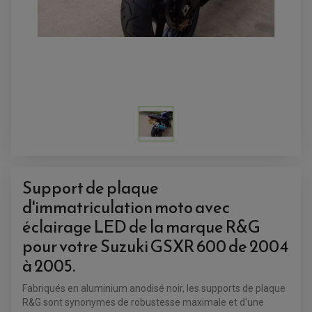
ACCESSOIRES QUAD
Support de plaque
ACCESSOIRES ANODISES POUR QUAD
d'immatriculation moto avec
BOUCHON DE RÉSERVOIR QUAD
GUIDON QUAD
éclairage LED de la marque R&G
KIT DÉCO QUAD / SSV
KIT POIGNÉE DE GAZ QUAD
pour votre
Suzuki GSXR 600 de 2004
POIGNÉE QUAD
PROTÈGE-MAINS
à 2005.
PONTETS / REHAUSSES DE GUIDON
REPOSE PIED QUAD
Fabriqués en aluminium anodisé noir, les supports de plaque
R&G sont synonymes de robustesse maximale et d'une
BAGAGERIE / TREUIL / ATTELAGE