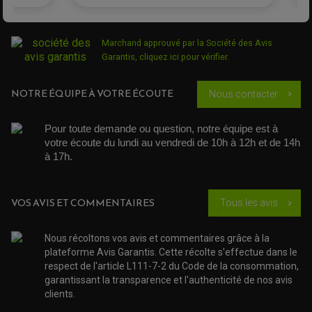
EQUIPEMENT ADMISSION / CARBURATEUR
LEVIER DE FREIN
DURITE RADIATEUR
KIT AMÉLIORATION EMBRAYAGE
LEVIER D'EMBRAYAGE
JOINT COUVRE CULASSE
KIT RÉPARATION POMPE A EAU
PÉDALE DE FREIN
KIT RÉPARATION DEMARREUR
SÉLECTEUR DE VITESSE
KIT RÉPARATION CARBU.
Marchand approuvé par la Société des Avis
CÂBLE ACCÉLÉRATEUR
KIT RÉPARATION ROBINET
PLASTIQUE QUAD / SSV
CÂBLE D'EMBRAYAGE
Garantis,
cliquez ici pour vérifier
.
MEMBRANE / BOISSEAU
KICK DE DÉMARRAGE
PROTÈGE-MAINS
RADIATEUR MOTO
REPOSE PIEDS
POMPE A ESSENCE
POIGNÉE
NOTRE ÉQUIPE À VOTRE ÉCOUTE
PIPE D'ADMISSION
Nous contacter
chevron_right
GUIDON CROSS ET ENDURO
OUTILLAGE ET ACCESSOIRES ATELIER
DEMI COCOTTE
QUAD
PNEUMATIQUE
Pour toute demande ou question, notre équipe est à 
ACCESSOIRE ATELIER QUAD
SUSPENSION
CHAMBRE A AIR
OUTILLAGE QUAD
votre écoute du lundi au vendredi de 10h à 12h et de 14h 
NOS MARQUES
JOINT SPY
à 17h. 
FOURCHE ET AMORTISSEUR
ACCESSOIRE SCOOTER APRILIA
PROTECTION MOTO
ACCESSOIRE SCOOTER BMW
COUVRE CARTER ET SLIDER
ACCESSOIRE SCOOTER GILERA
PATINS DE PROTECTION TOP BLOCK
VOS AVIS ET COMMENTAIRES
Tous les avis
chevron_right
PATIN DE RECHANGE TOP BLOCK
ACCESSOIRE SCOOTER HONDA
PROTECTION RADIATEUR
ACCESSOIRE SCOOTER KYMCO
PROTECTION FOURCHE ET BRAS OSCILLANT
PROTECTION SILENCIEUX
Nous récoltons vos avis et commentaires grâce à la
ACCESSOIRE SCOOTER MBK
PROTECTION LEVIER
plateforme Avis Garantis. Cette récolte s'effectue dans le
ACCESSOIRE SCOOTER PEUGEOT
TAMPONS ALLOY ULTIMA
respect de l'article L111-7-2 du Code de la consommation,
ACCESSOIRE SCOOTER PIAGGIO
garantissant la transparence et l'authenticité de nos avis
ACCESSOIRE SCOOTER SUZUKI
ROULEMENT MOTO
clients.
ACCESSOIRE SCOOTER VESPA
ROULEMENT DE ROUE