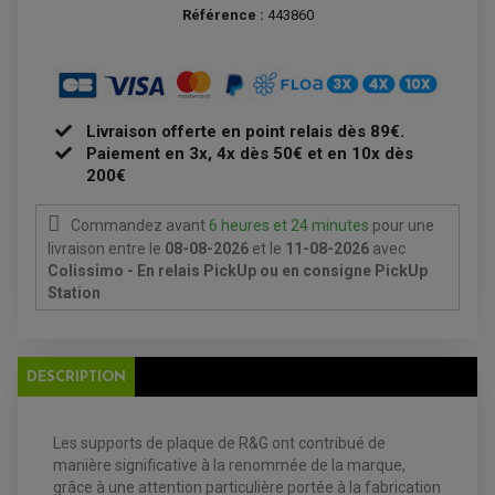
DISQUE DE FREIN ARRIERE
STATOR
Référence :
443860
PLAQUETTE DE FREIN AVANT
PLAQUETTE DE FREIN ARRIERE
MAÎTRE CYLINDRE
ENTRETIEN MOTO
ATELIER, PADDOCK, STAND
ANTIPARASITE NGK
BOUGIE NGK
Livraison offerte en point relais dès 89€.
FILTRE A AIR
FILTRE A HUILE
Paiement en 3x, 4x dès 50€ et en 10x dès
FILTRE ET ACCESSOIRE ESSENCE
200€
OUTILLAGE
PRODUIT D'ENTRETIEN
Commandez avant
6 heures et 24 minutes
pour une
livraison
entre le
08-08-2026
et le
11-08-2026
avec
Colissimo - En relais PickUp ou en consigne PickUp
Station
DESCRIPTION
Les supports de plaque de R&G ont contribué de
manière significative à la renommée de la marque,
EQUIPEMENT ELECTRIQUE QUAD / SSV
grâce à une attention particulière portée à la fabrication
ACCESSOIRES ELECTRIQUE QUAD / SSV