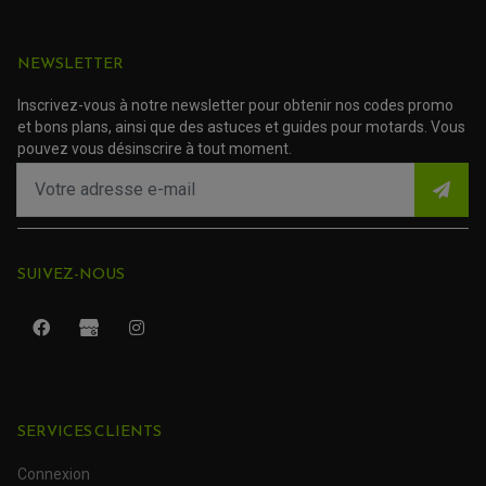
ACCESSOIRE SCOOTER YAMAHA
ROULEMENT DE DIRECTION
TRANSMISSION
NEWSLETTER
AMORTISSEUR DE COUPLE
EMBRAYAGE MOTO
Inscrivez-vous à notre newsletter pour obtenir nos codes promo
KIT CHAÎNE MOTO
et bons plans, ainsi que des astuces et guides pour motards. Vous
pouvez vous désinscrire à tout moment.
SUIVEZ-NOUS
SERVICES CLIENTS
ROULEMENT QUAD / SSV
JOINT DE TIGE D'AMORTISSEUR
KIT ROULEMENT D'AMORTISSEUR
Connexion
KIT ROULEMENT DE BRAS OSCILLANT