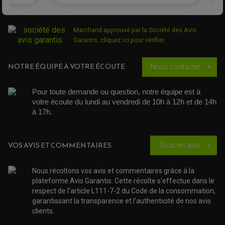
EQUIPEMENT ADMISSION / CARBURATEUR
LEVIER DE FREIN
DURITE RADIATEUR
KIT AMÉLIORATION EMBRAYAGE
LEVIER D'EMBRAYAGE
JOINT COUVRE CULASSE
KIT RÉPARATION POMPE A EAU
PÉDALE DE FREIN
KIT RÉPARATION DEMARREUR
SÉLECTEUR DE VITESSE
KIT RÉPARATION CARBU.
Marchand approuvé par la Société des Avis
CÂBLE ACCÉLÉRATEUR
KIT RÉPARATION ROBINET
PLASTIQUE QUAD / SSV
CÂBLE D'EMBRAYAGE
Garantis,
cliquez ici pour vérifier
.
MEMBRANE / BOISSEAU
KICK DE DÉMARRAGE
PROTÈGE-MAINS
RADIATEUR MOTO
REPOSE PIEDS
POMPE A ESSENCE
POIGNÉE
NOTRE ÉQUIPE À VOTRE ÉCOUTE
PIPE D'ADMISSION
Nous contacter
chevron_right
GUIDON CROSS ET ENDURO
OUTILLAGE ET ACCESSOIRES ATELIER
DEMI COCOTTE
QUAD
PNEUMATIQUE
Pour toute demande ou question, notre équipe est à 
ACCESSOIRE ATELIER QUAD
SUSPENSION
CHAMBRE A AIR
OUTILLAGE QUAD
votre écoute du lundi au vendredi de 10h à 12h et de 14h 
NOS MARQUES
JOINT SPY
à 17h. 
FOURCHE ET AMORTISSEUR
ACCESSOIRE SCOOTER APRILIA
PROTECTION MOTO
ACCESSOIRE SCOOTER BMW
COUVRE CARTER ET SLIDER
ACCESSOIRE SCOOTER GILERA
PATINS DE PROTECTION TOP BLOCK
VOS AVIS ET COMMENTAIRES
Tous les avis
chevron_right
PATIN DE RECHANGE TOP BLOCK
ACCESSOIRE SCOOTER HONDA
PROTECTION RADIATEUR
ACCESSOIRE SCOOTER KYMCO
PROTECTION FOURCHE ET BRAS OSCILLANT
PROTECTION SILENCIEUX
Nous récoltons vos avis et commentaires grâce à la
ACCESSOIRE SCOOTER MBK
PROTECTION LEVIER
plateforme Avis Garantis. Cette récolte s'effectue dans le
ACCESSOIRE SCOOTER PEUGEOT
TAMPONS ALLOY ULTIMA
respect de l'article L111-7-2 du Code de la consommation,
ACCESSOIRE SCOOTER PIAGGIO
garantissant la transparence et l'authenticité de nos avis
ACCESSOIRE SCOOTER SUZUKI
ROULEMENT MOTO
clients.
ACCESSOIRE SCOOTER VESPA
ROULEMENT DE ROUE