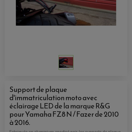
ACCESSOIRES QUAD
ACCESSOIRES ANODISES POUR QUAD
Support de plaque
BOUCHON DE RÉSERVOIR QUAD
GUIDON QUAD
d'immatriculation moto avec
KIT DÉCO QUAD / SSV
KIT POIGNÉE DE GAZ QUAD
éclairage LED de la marque R&G
POIGNÉE QUAD
PROTÈGE-MAINS
pour
Yamaha FZ8 N / Fazer de 2010
PONTETS / REHAUSSES DE GUIDON
REPOSE PIED QUAD
à 2016.
BAGAGERIE / TREUIL / ATTELAGE