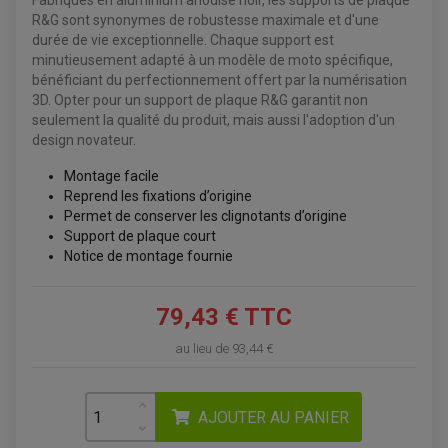
Fabriqués en aluminium anodisé noir, les supports de plaque
ÉQUIPEMENT ÉLECTRIQUE
COFFRE / TOP CASE QUAD
R&G sont synonymes de robustesse maximale et d'une
ACCESSOIRES ÉLECTRIQUE ENDURO
TREUIL ET ATTELAGE QUAD-SSV
durée de vie exceptionnelle. Chaque support est
PLAQUE PHARE
BAGAGERIE
minutieusement adapté à un modèle de moto spécifique,
COMPTEUR D'HEURE
BAGAGERIE SOUPLE
DÉMARREUR
ÉCHAPPEMENT QUAD
bénéficiant du perfectionnement offert par la numérisation
ACCESSOIRE GPS, SMARTPHONE
CONDENSATEUR
ÉCHAPPEMENT QUAD
3D. Opter pour un support de plaque R&G garantit non
SELLE CONFORT
BOBINE D'ALLUMAGE
SUPPORT TOP CASE
seulement la qualité du produit, mais aussi l'adoption d'un
COUPE-CONTACT
SUPPORT VALISE LATERAL
design novateur.
ENTRETIEN QUAD / SSV
TOP CASE ET VALISES
BATTERIE
TRANSMISSION
Montage facile
BOUGIE QUAD
KIT CHAÎNE
ÉCHAPPEMENT MOTO
ÉCHAPEMENT SCOOTER
FILTRE A AIR BMC QUAD
Reprend les fixations d’origine
GUIDE CHAÎNE
FILTRE A AIR QUAD
SILENCIEUX / ÉCHAPPEMENT MOTO
ÉCHAPPEMENT SCOOTER
Permet de conserver les clignotants d’origine
PATIN DE BRAS OSCILLANT
FILTRE A HUILE QUAD
ACCESSOIRE ÉCHAPPEMENT
ROULETTE DE CHAÎNE
Support de plaque court
EMBRAYAGE OFF ROAD
Notice de montage fournie
ELECTRICITÉ
ÉLECTRICITÉ
CLIGNOTANT TYPE ORIGINE
ACCESSOIRES ELECTRIQUE
PIÈCE MOTEUR
BATTERIE SCOOTER
BATTERIE
CHARGEUR DE BATTERIE
79,43 € TTC
POMPE À EAU BOYESEN
CHARGEUR BATTERIE
REDRESSEUR / RÉGULATEUR
KIT RÉPARATION CARBU
CLIGNOTANT MOTO
ECLAIRAGE SCOOTER
KIT RÉPARATION POMPE A EAU
au lieu de
93,44 €
CLIGNOTANT TYPE ORIGINE
POMPE A ESSENCE
PIPE D'ADMISSION
DÉMARREUR
RADIATEUR
ECLAIRAGE MOTO
DURITE RADIATEUR
FEUX ADDITIONNELS
FREINAGE
KIT RECONDITIONNEMENT DEMARREUR
AJOUTER AU PANIER
DISQUE DE FREIN AVANT
POMPE A ESSENCE
ACCESSOIRE + VISSERIE FREINAGE
REDRESSEUR / REGULATEUR