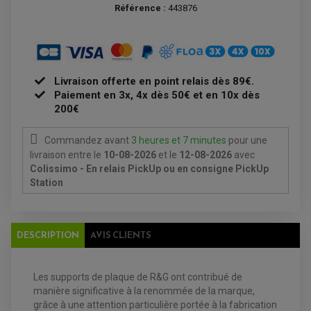
DISQUE DE FREIN ARRIERE
STATOR
Référence :
443876
PLAQUETTE DE FREIN AVANT
PLAQUETTE DE FREIN ARRIERE
MAÎTRE CYLINDRE
ENTRETIEN MOTO
ATELIER, PADDOCK, STAND
ANTIPARASITE NGK
BOUGIE NGK
Livraison offerte en point relais dès 89€.
FILTRE A AIR
FILTRE A HUILE
Paiement en 3x, 4x dès 50€ et en 10x dès
FILTRE ET ACCESSOIRE ESSENCE
200€
OUTILLAGE
PRODUIT D'ENTRETIEN
Commandez avant
3 heures et 7 minutes
pour une
livraison
entre le
10-08-2026
et le
12-08-2026
avec
Colissimo - En relais PickUp ou en consigne PickUp
Station
DESCRIPTION
AVIS CLIENTS
Les supports de plaque de R&G ont contribué de
manière significative à la renommée de la marque,
EQUIPEMENT ELECTRIQUE QUAD / SSV
grâce à une attention particulière portée à la fabrication
ACCESSOIRES ELECTRIQUE QUAD / SSV