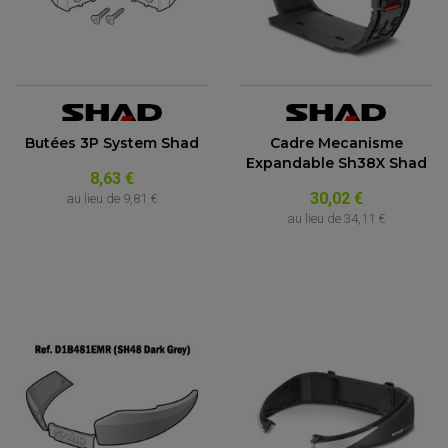
Butées 3P System Shad
Cadre Mecanisme
Expandable Sh38X Shad
8,63 €
30,02 €
au lieu de
9,81 €
au lieu de
34,11 €
PARTIE CYCLE QUAD
AMORTISSEURS QUAD / SSV
BIELLETTES DE DIRECTION
CÂBLE ACCÉLÉRATEUR / EMBRAYAGE / STARTER
COLONNE DE DIRECTION QUAD
KIT RECONDITIONNEMENT TRIANGLE
LEVIER DE FREIN ET D'EMBRAYAGE
ROTULE DE DIRECTION