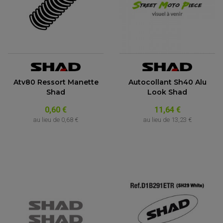
Atv80 Ressort Manette
Autocollant Sh40 Alu
Shad
Look Shad
0,60 €
11,64 €
au lieu de
0,68 €
au lieu de
13,23 €