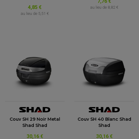
7,76 €
4,85 €
au lieu de
8,82 €
au lieu de
5,51 €
Couv SH 29 Noir Metal
Couv SH 40 Blanc Shad
Shad Shad
Shad
30,16 €
30,16 €