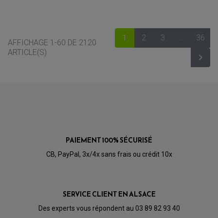
1
2
3
…
36
AFFICHAGE 1-60 DE 2120
ARTICLE(S)

SUIV
PAIEMENT 100% SÉCURISÉ
CB, PayPal, 3x/4x sans frais ou crédit 10x
SERVICE CLIENT EN ALSACE
Des experts vous répondent au 03 89 82 93 40