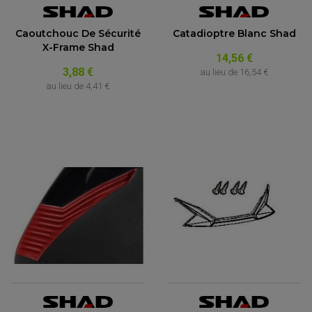
Caoutchouc De Sécurité
Catadioptre Blanc Shad
X-Frame Shad
14,56 €
3,88 €
au lieu de
16,54 €
au lieu de
4,41 €