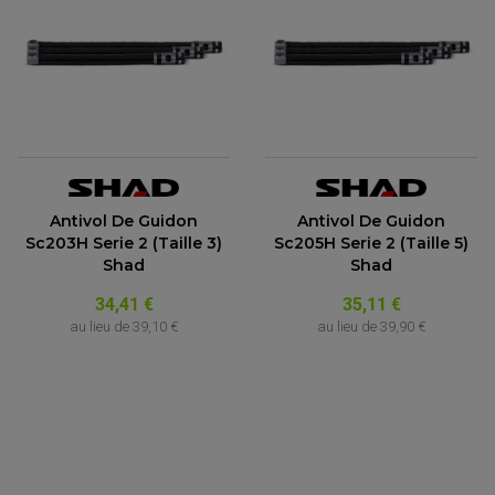
Antivol De Guidon
Antivol De Guidon
Sc203H Serie 2 (Taille 3)
Sc205H Serie 2 (Taille 5)
Shad
Shad
34,41 €
35,11 €
au lieu de
39,10 €
au lieu de
39,90 €
ACCESSOIRES QUAD
ACCESSOIRES ANODISES POUR QUAD
BOUCHON DE RÉSERVOIR QUAD
GUIDON QUAD
KIT DÉCO QUAD / SSV
KIT POIGNÉE DE GAZ QUAD
POIGNÉE QUAD
PROTÈGE-MAINS
PONTETS / REHAUSSES DE GUIDON