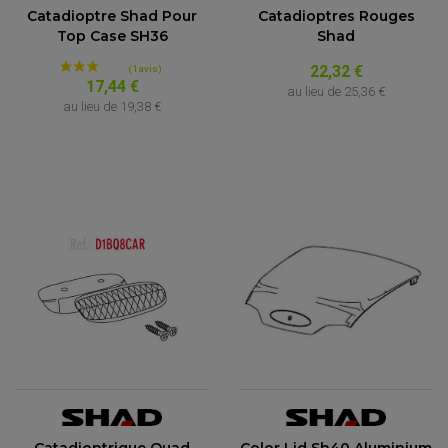
Catadioptre Shad Pour
Catadioptres Rouges
Top Case SH36
Shad
22,32 €
17,44 €
au lieu de
25,36 €
au lieu de
19,38 €
Catadioptrique Quad
Color Lid Sh40 Aluminium