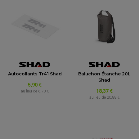
Autocollants Tr41 Shad
Baluchon Étanche 20L
Shad
5,90 €
18,37 €
au lieu de
6,70 €
au lieu de
20,88 €