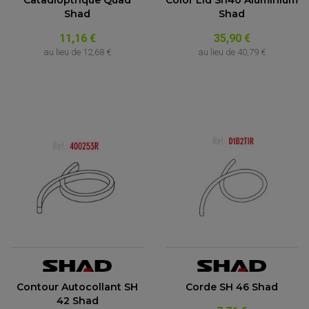
Shad
Shad
11,16 €
35,90 €
au lieu de
12,68 €
au lieu de
40,79 €
Contour Autocollant SH
Corde SH 46 Shad
42 Shad