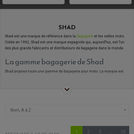
SHAD
Shad est une marque de référence dans la
bagagerie
et les selles moto.
Créée en 1992, Shad est une marque espagnole qui, aujourd’hui, est l’un
des plus grands fabricants et distributeurs de bagagerie dans le monde.
La gamme bagagerie de Shad
Shad propose toute une gamme de bagagerie pour moto. La marque est
connue pour ses
top case
mais elle propose d’autres produits : sacoches
de réservoir, cavalières ou étui pour téléphone. En supplément de ces
produits, vous pourrez vous procurer des accessoires qui sont plutôt
adaptés pour votre confort tel que les dosserets passagers.
Les selles Shad
Nom, A à Z
En complément de sa gamme de bagagerie, Shad propose des selles moto
adaptées à vos besoins et à vos trajets. Vous pourrez trouver des
selles
confort
pour vos longs trajets ou des selles chauffantes pour vos trajets
lors des saisons plus fraîches.
1
2
3
…
36