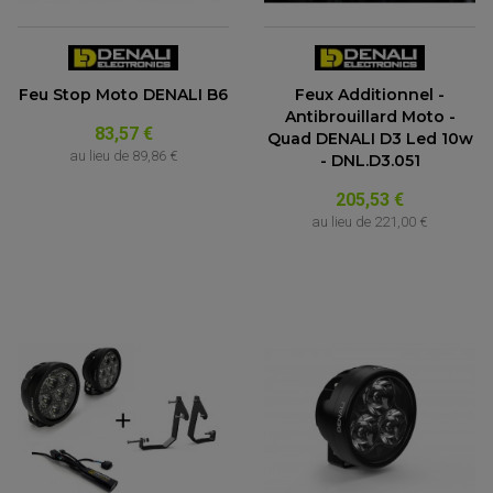
Feu Stop Moto DENALI B6
Feux Additionnel -
Antibrouillard Moto -
83,57 €
Quad DENALI D3 Led 10w
au lieu de
89,86 €
- DNL.D3.051
205,53 €
au lieu de
221,00 €