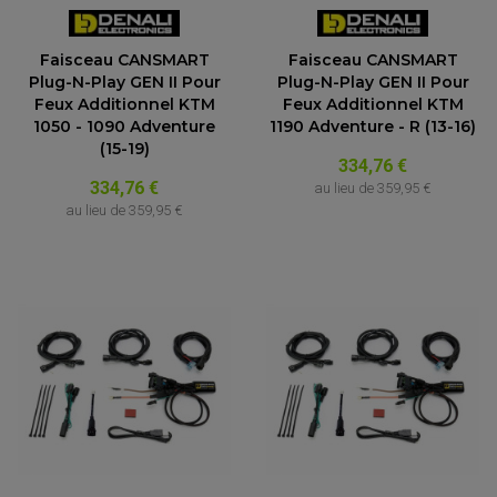
ACCESSOIRE SCOOTER KYMCO
PROTECTION FOURCHE ET BRAS OSCILLANT
PROTECTION SILENCIEUX
ACCESSOIRE SCOOTER MBK
PROTECTION LEVIER
ACCESSOIRE SCOOTER PEUGEOT
Faisceau CANSMART
Faisceau CANSMART
TAMPONS ALLOY ULTIMA
ACCESSOIRE SCOOTER PIAGGIO
Plug-N-Play GEN II Pour
Plug-N-Play GEN II Pour
Feux Additionnel KTM
Feux Additionnel KTM
ACCESSOIRE SCOOTER SUZUKI
ROULEMENT MOTO
1050 - 1090 Adventure
1190 Adventure - R (13-16)
ACCESSOIRE SCOOTER VESPA
ROULEMENT DE ROUE
(15-19)
ACCESSOIRE SCOOTER YAMAHA
ROULEMENT DE DIRECTION
334,76 €
334,76 €
au lieu de
359,95 €
TRANSMISSION
au lieu de
359,95 €
AMORTISSEUR DE COUPLE
EMBRAYAGE MOTO
KIT CHAÎNE MOTO