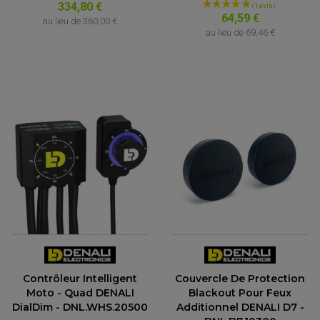
334,80 €
64,59 €
au lieu de
360,00 €
au lieu de
69,46 €
ACCESSOIRES QUAD
ACCESSOIRES ANODISES POUR QUAD
BOUCHON DE RÉSERVOIR QUAD
GUIDON QUAD
KIT DÉCO QUAD / SSV
Contrôleur Intelligent
Couvercle De Protection
KIT POIGNÉE DE GAZ QUAD
Moto - Quad DENALI
Blackout Pour Feux
POIGNÉE QUAD
PROTÈGE-MAINS
DialDim - DNL.WHS.20500
Additionnel DENALI D7 -
PONTETS / REHAUSSES DE GUIDON