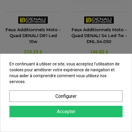
Feux Additionnels Moto -
Feux Additionnels Moto -
Quad DENALI DR1 Led
Quad DENALI S4 Led 7w -
10w
DNL.S4.050
210,23 €
146,82 €
au lieu de
226,06 €
au lieu de
157,87 €
En continuant à utiliser ce site, vous acceptez l'utilisation de
cookies pour améliorer votre expérience de navigation et
nous aider à comprendre comment vous utilisez nos
services.
Configurer
Accepter