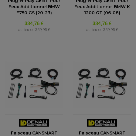
Plug-N-Play GEN II Pour
Plug-N-Play GEN II Pour
Feux Additionnel BMW
Feux Additionnel BMW K
F750 GS (20-23)
1200 GT (06-08)
334,76 €
334,76 €
au lieu de
359,95 €
au lieu de
359,95 €
Faisceau CANSMART
Faisceau CANSMART