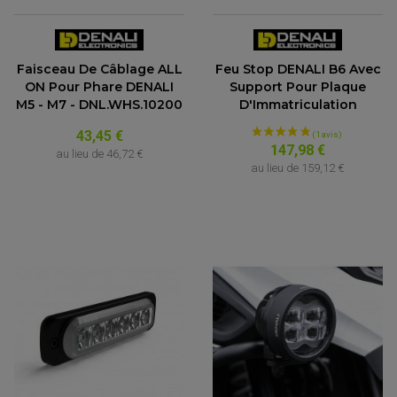
Faisceau De Câblage ALL
Feu Stop DENALI B6 Avec
ON Pour Phare DENALI
Support Pour Plaque
M5 - M7 - DNL.WHS.10200
D'Immatriculation
43,45 €
147,98 €
au lieu de
46,72 €
au lieu de
159,12 €