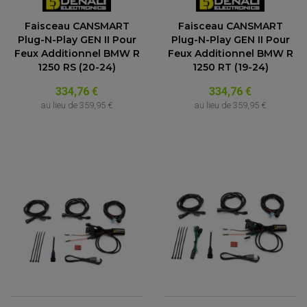
Faisceau CANSMART
Faisceau CANSMART
Plug-N-Play GEN II Pour
Plug-N-Play GEN II Pour
Feux Additionnel BMW R
Feux Additionnel BMW R
1250 RS (20-24)
1250 RT (19-24)
334,76 €
334,76 €
au lieu de
359,95 €
au lieu de
359,95 €
PARTIE CYCLE QUAD
AMORTISSEURS QUAD / SSV
BIELLETTES DE DIRECTION
CÂBLE ACCÉLÉRATEUR / EMBRAYAGE / STARTER
COLONNE DE DIRECTION QUAD
KIT RECONDITIONNEMENT TRIANGLE
LEVIER DE FREIN ET D'EMBRAYAGE
ROTULE DE DIRECTION