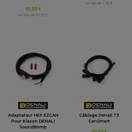
au lieu de
7,56 €
Street Moto Pièce
45,80 €
au lieu de
49,25 €
Adaptateur HEX EZCAN
Câblage Denali T3
Pour Klaxon DENALI
CanSmart
SoundBomb
50,50 €