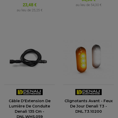
23,48 €
au lieu de
54,30 €
au lieu de
25,25 €
Câble D'Extension De
Clignotants Avant - Feux
Lumière De Conduite
De Jour Denali T3 -
Denali 135 Cm -
DNL.T3.10200
DNL.WHS.059