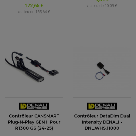
172,65 €
au lieu de
10,09 €
au lieu de
185,64 €
Contrôleur CANSMART
Contrôleur DataDim Dual
Plug-N-Play GEN II Pour
Intensity DENALI -
R1300 GS (24-25)
DNL.WHS.11000