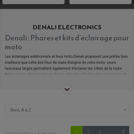
DENALI ELECTRONICS
Denali : Phares et kits d’éclairage pour
moto
Les éclairages additionnels et feux moto Denali proposent une portée bien
meilleure que celle des feux de route d’origine de votre moto. Leurs
faisceaux larges permettent également d’éclairer les côtés de la route.
Faites votre choix parmi une large sélection d’éclairages pour moto et
quad :
Adaptateurs de câbles pour phare moto
Clignotants moto
Eclairages additionnels moto
Feu stop moto
Nom, A à Z
Interrupteurs feux moto
Kits câbles feux additionnel moto
Kits éclairage additionnel moto
1
2
3
…
8
Klaxon moto