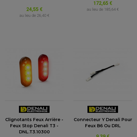
172,65 €
24,55 €
au lieu de
185,64 €
au lieu de
26,40 €
Clignotants Feux Arrière -
Connecteur Y Denali Pour
Feux Stop Denali T3 -
Feux B6 Ou DRL
DNL.T3.10300
9,39 €