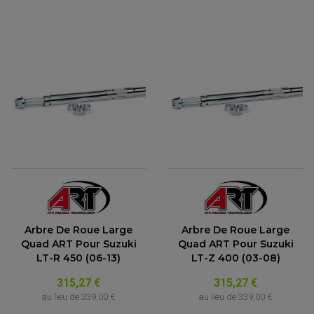
FEUX ADDITIONNELS
FREINAGE
KIT RECONDITIONNEMENT DEMARREUR
DISQUE DE FREIN AVANT
POMPE A ESSENCE
ACCESSOIRE + VISSERIE FREINAGE
REDRESSEUR / REGULATEUR
DISQUE DE FREIN ARRIERE
STATOR
PLAQUETTE DE FREIN AVANT
PLAQUETTE DE FREIN ARRIERE
MAÎTRE CYLINDRE
ENTRETIEN MOTO
ATELIER, PADDOCK, STAND
ANTIPARASITE NGK
BOUGIE NGK
FILTRE A AIR
FILTRE A HUILE
FILTRE ET ACCESSOIRE ESSENCE
OUTILLAGE
PRODUIT D'ENTRETIEN
Arbre De Roue Large
Arbre De Roue Large
Quad ART Pour Suzuki
Quad ART Pour Suzuki
LT-R 450 (06-13)
LT-Z 400 (03-08)
315,27 €
315,27 €
au lieu de
339,00 €
au lieu de
339,00 €