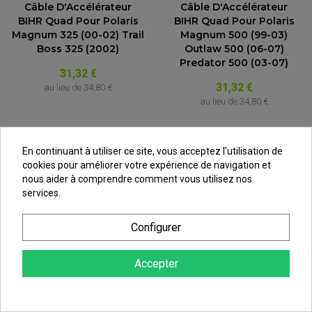
Câble D'Accélérateur
Câble D'Accélérateur
BIHR Quad Pour Polaris
BIHR Quad Pour Polaris
Magnum 325 (00-02) Trail
Magnum 500 (99-03)
Boss 325 (2002)
Outlaw 500 (06-07)
Predator 500 (03-07)
31,32 €
31,32 €
au lieu de
34,80 €
au lieu de
34,80 €
En continuant à utiliser ce site, vous acceptez l'utilisation de
cookies pour améliorer votre expérience de navigation et
nous aider à comprendre comment vous utilisez nos
services.
Configurer
Accepter