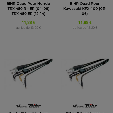
ACCESSOIRE MOTO DUCATI
CARDAN COMPLET
BIHR Quad Pour Honda
BIHR Quad Pour
CARDAN DE PONT QUAD / SSV
ACCESSOIRE MOTO HONDA
TRX 450 R - ER (04-09)
Kawasaki KFX 400 (03-
CROISILLONS DE CARDAN
DÉCO MOTO CROSS ET ENDURO
ACCESSOIRE MOTO HUSQVARNA
TRX 450 ER (12-14)
06)
KIT CHAÎNE QUAD
KIT DÉCO
ACCESSOIRE MOTO KAWASAKI
NOIX DE CARDAN QUAD / SSV
COUVRE RAYON
ROULETTES DE CHAÎNE
11,88 €
11,88 €
ACCESSOIRE MOTO KTM
SOUFFLET DE CARDANS
au lieu de
13,20 €
au lieu de
13,20 €
ACCESSOIRE MOTO MV AGUSTA
ACCESSOIRE MOTO SUZUKI
ACCESSOIRE MOTO TRIUMPH
ACCESSOIRE MOTO YAMAHA