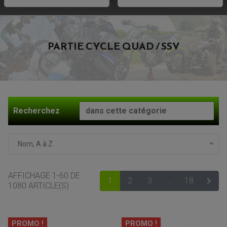
PARTIE CYCLE QUAD / SSV
Recherchez
Nom, A à Z
AFFICHAGE 1-60 DE

1
2
3
…
18
SUIV
1080 ARTICLE(S)
PROMO !
PROMO !