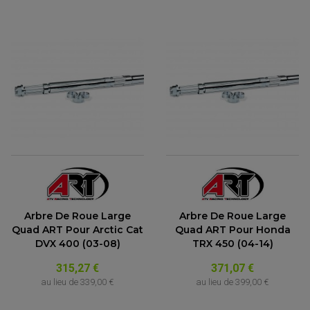
Arbre De Roue Large
Arbre De Roue Large
ACCESSOIRES QUAD
Quad ART Pour Arctic Cat
Quad ART Pour Honda
ACCESSOIRES ANODISES POUR QUAD
DVX 400 (03-08)
TRX 450 (04-14)
BOUCHON DE RÉSERVOIR QUAD
GUIDON QUAD
KIT DÉCO QUAD / SSV
315,27 €
371,07 €
KIT POIGNÉE DE GAZ QUAD
au lieu de
339,00 €
au lieu de
399,00 €
POIGNÉE QUAD
PROTÈGE-MAINS
PONTETS / REHAUSSES DE GUIDON