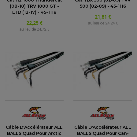
Cat H2 1000 Thundercat
Cat TBX 500 (02-09) TRV
(08-10) TRV 1000 GT -
500 (02-09) - 45-1116
LTD (12-17) - 45-1118
21,81 €
22,25 €
au lieu de
24,24 €
au lieu de
24,72 €
PARTIE CYCLE QUAD
AMORTISSEURS QUAD / SSV
BIELLETTES DE DIRECTION
CÂBLE ACCÉLÉRATEUR / EMBRAYAGE / STARTER
COLONNE DE DIRECTION QUAD
Câble D'Accélérateur ALL
Câble D'Accélérateur ALL
KIT RECONDITIONNEMENT TRIANGLE
LEVIER DE FREIN ET D'EMBRAYAGE
BALLS Quad Pour Arctic
BALLS Quad Pour Can-
ROTULE DE DIRECTION