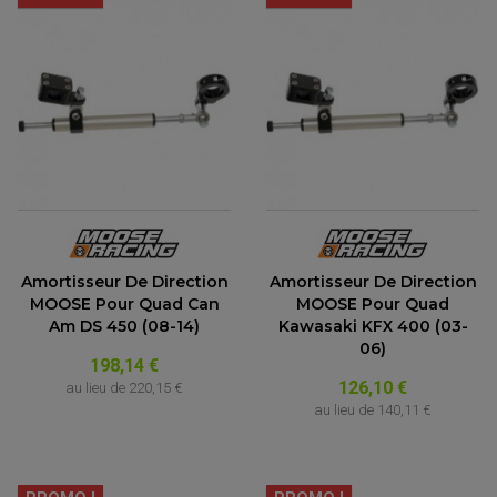
Amortisseur De Direction
Amortisseur De Direction
MOOSE Pour Quad Can
MOOSE Pour Quad
Am DS 450 (08-14)
Kawasaki KFX 400 (03-
06)
198,14 €
ACCESSOIRES MOTO
126,10 €
au lieu de
220,15 €
COMMANDE RECULE
au lieu de
140,11 €
CLIGNOTANT ADAPTABLE, UNIVERSEL
NOS MARQUES
EMBOUT DE GUIDON
EQUIPEMENT VINTAGE
ACCESSOIRES MOTO CROSS ET ENDURO
ACCESSOIRE QUAD ARTIC CAT
FEU ARRIÈRE MOTO
ACCESSOIRES ANODISES
ACCESSOIRE QUAD CAN-AM
GUIDON
ACCESSOIRES PADDOCK
PONTET / REHAUSSE DE GUIDON