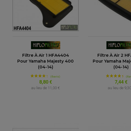
Filtre À Air 1 HFA4404
Filtre À Air 2 
Pour Yamaha Majesty 400
Pour Yamaha Maj
(04-14)
(04-14)
8,80 €
7,44 €
au lieu de
11,00 €
au lieu de
9,3