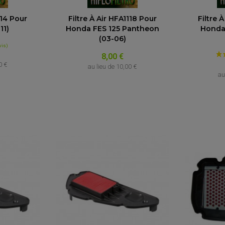
114 Pour
Filtre À Air HFA1118 Pour
Filtre 
11)
Honda FES 125 Pantheon
Honda
(03-06)
8,00 €
0 €
au lieu de
10,00 €
au
(11 avis)