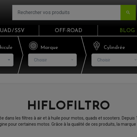

UAD / SSV
OFF-ROAD
BLOG
Email
hicule
Marque
Cylindrée
Choisir
Choisir
Mot de passe
Mot de p
CO
HIFLOFILTRO
S'I
 dans les filtres à air et à huile pour motos, quads et scooters. Depuis 19
rigine pour certaines motos. Grâce à la qualité de ces produits, la ma