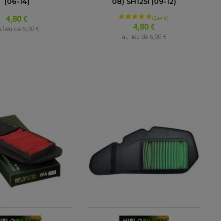
(06-14)
08) SH125i (09-12)
4,80 €
4,80 €
 lieu de
6,00 €
au lieu de
6,00 €