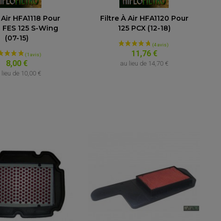
À Air HFA1118 Pour
Filtre À Air HFA1120 Pour
 FES 125 S-Wing
125 PCX (12-18)
(07-15)
11,76 €
8,00 €
au lieu de
14,70 €
 lieu de
10,00 €