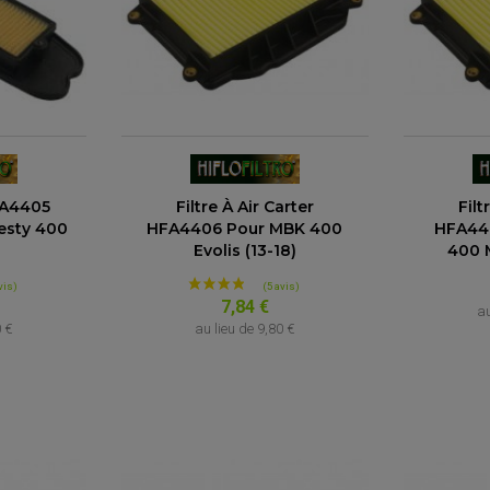
HFA4405
Filtre À Air Carter
Filt
esty 400
HFA4406 Pour MBK 400
HFA44
Evolis (13-18)
400 M
7,84 €
au
0 €
au lieu de
9,80 €