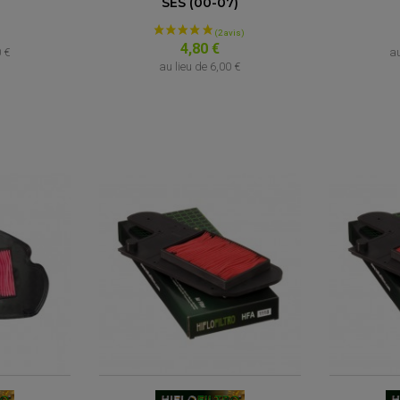
SES (00-07)
4,80 €
0 €
au
au lieu de
6,00 €