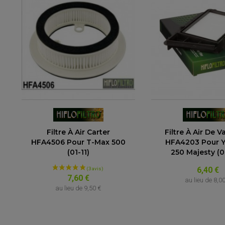
Filtre À Air Carter
Filtre À Air De V
HFA4506 Pour T-Max 500
HFA4203 Pour 
(01-11)
250 Majesty (
6,40 €
7,60 €
au lieu de
8,0
au lieu de
9,50 €