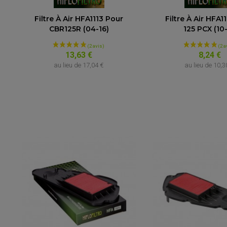
Filtre À Air HFA1113 Pour
Filtre À Air HFA1
CBR125R (04-16)
125 PCX (10-
13,63 €
8,24 €
au lieu de
17,04 €
au lieu de
10,3