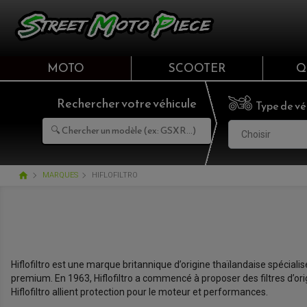
MOTO
SCOOTER
Q
Rechercher votre véhicule
Type de vé
Choisir
home
MARQUES
HIFLOFILTRO
Hiflofiltro est une marque britannique d’origine thaïlandaise spécialisée
premium. En 1963, Hiflofiltro a commencé à proposer des filtres d’o
Hiflofiltro allient protection pour le moteur et performances.