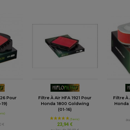
(6 avis)
1126 Pour
Filtre À Air HFA 1921 Pour
Filtre À
-19)
Honda 1800 Goldwing
Honda 
(01-16)
au
23,94 €
0 €