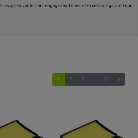
filtres après-vente. Leur engagement envers l'excellence garantit que
VOIR LE PANIER
rmi ces références, une gamme de filtres à air est dédiée aux motos
ltro sont connus pour être parmi les meilleurs sur le marché du

1
2
3
…
92
SUIVANT