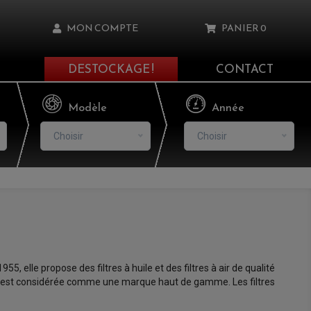
MON COMPTE
PANIER
0
DESTOCKAGE !
CONTACT
Il n'y a aucun produit dans votre panier
Modèle
Année
Choisir
Choisir
asse oublié ?
NNEXION
NSCRIRE
55, elle propose des filtres à huile et des filtres à air de qualité
rque est considérée comme une marque haut de gamme. Les filtres