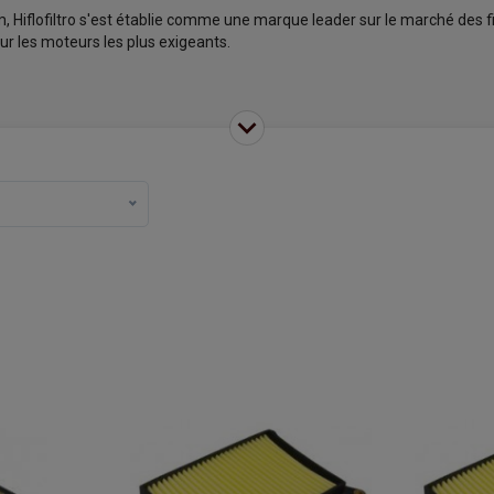
um, Hiflofiltro s'est établie comme une marque leader sur le marché des 
r les moteurs les plus exigeants.
e de moto (sportives, de route...) mais aussi pour scooters et quads. Pa
’homologation pour produits sur route.
 Grâce à leur qualité et à leur homologation, les filtres à huile Hiflofi