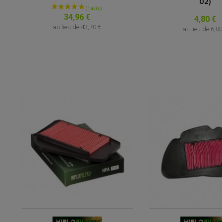
02)
34,96 €
4,80 €
au lieu de
43,70 €
au lieu de
6,0
(3 avis)