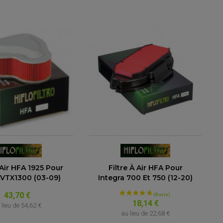
(5 avis)
 Air HFA 1925 Pour
Filtre À Air HFA Pour
VTX1300 (03-09)
Integra 700 Et 750 (12-20)
43,70 €
18,14 €
 lieu de
54,62 €
au lieu de
22,68 €