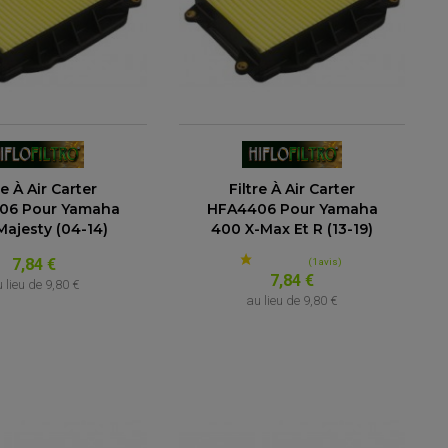
re À Air Carter
Filtre À Air Carter
06 Pour Yamaha
HFA4406 Pour Yamaha
ajesty (04-14)
400 X-Max Et R (13-19)
7,84 €
7,84 €
 lieu de
9,80 €
au lieu de
9,80 €