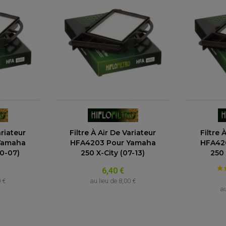
ariateur
Filtre À Air De Variateur
Filtre 
Yamaha
HFA4203 Pour Yamaha
HFA42
00-07)
250 X-City (07-13)
250 
6,40 €
0 €
au lieu de
8,00 €
au