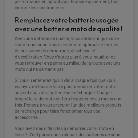
POMPE A ESSENCE
performance en optant pour France Equipement, tout
ACCESSOIRE + VISSERIE FREINAGE
REDRESSEUR / REGULATEUR
comme les constructeurs.
DISQUE DE FREIN ARRIERE
STATOR
PLAQUETTE DE FREIN AVANT
Remplacez votre batterie usagée
PLAQUETTE DE FREIN ARRIERE
MAÎTRE CYLINDRE
ENTRETIEN MOTO
avec une batterie moto de qualité !
ATELIER, PADDOCK, STAND
ANTIPARASITE NGK
Avec une batterie de qualité, vous serez sûr que votre
BOUGIE NGK
moto fonctionne à son rendement optimal en termes
FILTRE A AIR
FILTRE A HUILE
de puissance de démarrage, de vitesse et
FILTRE ET ACCESSOIRE ESSENCE
d'accélération. Vous n'aurez plus à vous inquiéter de
OUTILLAGE
vous retrouver en panne au milieu de la route avec une
PRODUIT D'ENTRETIEN
moto qui ne démarre pas.
Si vous n'entendez qu'un clic à chaque fois que vous
essayez de tourner la clé pour démarrer votre moto, il
se peut que votre batterie soit déchargée. Chaque
propriétaire de moto en fera l'expérience au moins une
fois. Pensez à vous procurer l'un des meilleurs produits
de rechange pour faire fonctionner tous vos
accessoires.
Vous avez des difficultés à démarrer votre moto en
hiver ? C'est parce que la plupart des batteries de série