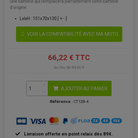
une batterie qui remplacera parfaitement votre batterie
d'origine.
LxlxH : 151x70x130 [ + - ]
VOIR LA COMPATIBILITÉ AVEC MA MOTO
66,22 € TTC
au lieu de
94,60 €
ACCESSOIRES QUAD
AJOUTER AU PANIER
ACCESSOIRES ANODISES POUR QUAD
BOUCHON DE RÉSERVOIR QUAD
Référence :
CT12B-4
GUIDON QUAD
KIT DÉCO QUAD / SSV
KIT POIGNÉE DE GAZ QUAD
POIGNÉE QUAD
PROTÈGE-MAINS
PONTETS / REHAUSSES DE GUIDON
REPOSE PIED QUAD
Livraison offerte en point relais dès 89€.