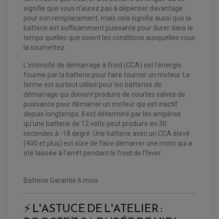
VENTILATEUR DE RADIATEUR
signifie que vous n'aurez pas à dépenser davantage
pour son remplacement, mais cela signifie aussi que la
EQUIPEMENT FREINAGE QUAD / SSV
batterie est suffisamment puissante pour durer dans le
PNEUMATIQUE
DISQUE DE FREIN QUAD / SSV
temps quelles que soient les conditions auxquelles vous
KIT DURITE DE FREIN QUAD
MOUSSE
la soumettez.
KIT REPARATION MAÎTRE CYLINDRE QUAD / SSV
CHAMBRE À AIR
PLAQUETTES DE FREIN QUAD / SSV
L'intensité de démarrage à froid (CCA) est l'énergie
EQUIPEMENT FREINAGE MOTO CROSS ET
fournie par la batterie pour faire tourner un moteur. Le
HUILE ET PRODUIT D'ENTRETIEN QUAD
FREINAGE
ENDURO
terme est surtout utilisé pour les batteries de
HUILE POUR QUAD
ACCESSOIRE + VISSERIE FREINAGE
ACCESSOIRES FREINAGE
démarrage qui doivent produire de courtes salves de
PRODUIT D'ENTRETIEN QUAD
DISQUE DE FREIN
DISQUE DE FREIN AVANT
puissance pour démarrer un moteur qui est inactif
PLAQUETTE DE FREIN
DISQUE DE FREIN ARRIÈRE
depuis longtemps. Il est déterminé par les ampères
KIT DURITE DE FREIN
PLAQUETTE DE FREIN
JANTES / ACCESSOIRES QUAD ET SSV
KIT DURITE D'EMBRAYAGE MOTO
KIT RÉPARATION PÉDALE DE FREIN
qu'une batterie de 12 volts peut produire en 30
KIT RÉPARATION ÉTRIER DE FREIN
CHAÎNE A NEIGE QUAD-SSV
KIT RÉPARATION MAÎTRE CYLINDRE
secondes à -18 degré. Une batterie avec un CCA élevé
KIT RÉPARATION MAÎTRE CYLINDRE
CHAÎNES A NEIGE
KIT RÉPARATION ÉTRIER DE FREIN
PRODUIT ENTRETIEN
(400 et plus) est sûre de faire démarrer une moto qui a
MAÎTRE CYLINDRE
CHAMBRE A AIR QUAD ET SSV
FILTRE A AIR
CLOUS / CRAMPON VISSABLE
été laissée à l'arrêt pendant le froid de l'hiver.
FILTRE A HUILE
ÉLARGISSEURES DE VOIES QUAD
ROULEMENT MOTO CROSS ET ENDURO
BOUGIE SCOOTER
HUILE ET PRODUIT D'ENTRETIEN
JANTES QUAD ET SSV
ROULEMENT DE ROUE AVANT
PRODUIT D'ENTRETIEN
HUILE MOTEUR
ROULEMENT DE ROUE ARRIÈRE
FILTRE A AIR K&N
Batterie Garantie 6 mois
PRODUIT D'ENTRETIEN
ROULEMENT D'AMORTISSEUR
ROULEMENT BIELLETTES
ROULEMENT COLONNE DE DIRECTION
HUILE ET LUBRIFIANTS SCOOTER
⚡ L'ASTUCE DE L'ATELIER :
PARTIE CYCLE
ROULEMENT BRAS OSCILLANT
HUILE SCOOTER
ARAIGNÉE / SUPPORT CARÉNAGE