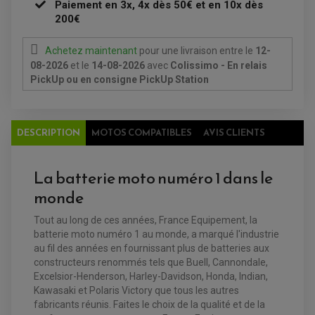
Paiement en 3x, 4x dès 50€ et en 10x dès
BAGAGERIE / TREUIL / ATTELAGE
200€
ÉQUIPEMENT ÉLECTRIQUE
COFFRE / TOP CASE QUAD
ACCESSOIRES ÉLECTRIQUE ENDURO
TREUIL ET ATTELAGE QUAD-SSV
Achetez maintenant
pour une livraison
entre le
12-
PLAQUE PHARE
BAGAGERIE
COMPTEUR D'HEURE
08-2026
et le
14-08-2026
avec
Colissimo - En relais
BAGAGERIE SOUPLE
DÉMARREUR
ÉCHAPPEMENT QUAD
ACCESSOIRE GPS, SMARTPHONE
PickUp ou en consigne PickUp Station
CONDENSATEUR
ÉCHAPPEMENT QUAD
SELLE CONFORT
BOBINE D'ALLUMAGE
SUPPORT TOP CASE
COUPE-CONTACT
SUPPORT VALISE LATERAL
ENTRETIEN QUAD / SSV
TOP CASE ET VALISES
DESCRIPTION
MOTOS COMPATIBLES
AVIS CLIENTS
BATTERIE
TRANSMISSION
BOUGIE QUAD
KIT CHAÎNE
ÉCHAPPEMENT MOTO
ÉCHAPEMENT SCOOTER
FILTRE A AIR BMC QUAD
GUIDE CHAÎNE
FILTRE A AIR QUAD
SILENCIEUX / ÉCHAPPEMENT MOTO
ÉCHAPPEMENT SCOOTER
La batterie moto numéro 1 dans le
PATIN DE BRAS OSCILLANT
FILTRE A HUILE QUAD
ACCESSOIRE ÉCHAPPEMENT
ROULETTE DE CHAÎNE
monde
EMBRAYAGE OFF ROAD
ELECTRICITÉ
ÉLECTRICITÉ
CLIGNOTANT TYPE ORIGINE
Tout au long de ces années, France Equipement, la
ACCESSOIRES ELECTRIQUE
PIÈCE MOTEUR
BATTERIE SCOOTER
BATTERIE
batterie moto numéro 1 au monde, a marqué l'industrie
CHARGEUR DE BATTERIE
POMPE À EAU BOYESEN
CHARGEUR BATTERIE
REDRESSEUR / RÉGULATEUR
au fil des années en fournissant plus de batteries aux
KIT RÉPARATION CARBU
CLIGNOTANT MOTO
ECLAIRAGE SCOOTER
KIT RÉPARATION POMPE A EAU
constructeurs renommés tels que Buell, Cannondale,
CLIGNOTANT TYPE ORIGINE
POMPE A ESSENCE
PIPE D'ADMISSION
DÉMARREUR
Excelsior-Henderson, Harley-Davidson, Honda, Indian,
RADIATEUR
ECLAIRAGE MOTO
Kawasaki et Polaris Victory que tous les autres
DURITE RADIATEUR
FEUX ADDITIONNELS
FREINAGE
fabricants réunis. Faites le choix de la qualité et de la
KIT RECONDITIONNEMENT DEMARREUR
DISQUE DE FREIN AVANT