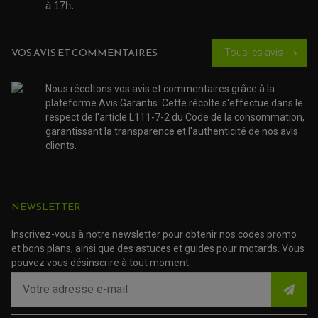
à 17h. 
SS
1000
VOS AVIS ET COMMENTAIRES
Tous les avis
chevron_right
DUCATI
Supersport
de 2003
SS V5
Nous récoltons vos avis et commentaires grâce à la
plateforme Avis Garantis. Cette récolte s'effectue dans le
1000
de 2004 à
respect de l'article L111-7-2 du Code de la consommation,
DUCATI
Supersport
2005
garantissant la transparence et l'authenticité de nos avis
SS V5
clients.
1098 R
de 2007 à
DUCATI
(Bayliss) (H7)
2009
NEWSLETTER
de 2007 à
DUCATI
1098 S (H7)
2009
Inscrivez-vous à notre newsletter pour obtenir nos codes promo
et bons plans, ainsi que des astuces et guides pour motards. Vous
1100
de 2007 à
DUCATI
pouvez vous désinscrire à tout moment.
Hypermotard
2008
1100
DUCATI
de 2009
Hypermotard