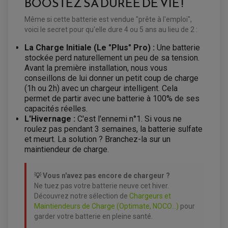
BOOSTEZ SA DURÉE DE VIE !
PRODUIT D'ENTRETIEN SCOOTER
BULLE / PARE-BRISE
CÂBLE ACCÉLÉRATEUR
Même si cette batterie est vendue "prête à l'emploi",
CABLE D'EMBRAYAGE
PARTIE CYCLE
KIT RABAISSEMENT MOTO
voici le secret pour qu'elle dure 4 ou 5 ans au lieu de 2 :
BULLE / PARE-BRISE
KIT STREET BIKE
LEVIER DE FREIN
LEVIER DE FREIN
La Charge Initiale (Le "Plus" Pro) :
Une batterie
RÉTROVISEUR TYPE ORIGINE
LEVIER D'EMBRAYAGE
stockée perd naturellement un peu de sa tension.
OPTIQUE TYPE ORIGINE
PÉDALE DE FREIN
Avant la première installation, nous vous
PIÈCE MOTEUR
REPOSE PIED TYPE ORIGINE
conseillons de lui donner un petit coup de charge
RETROVISEUR MOTO TYPE ORIGINE
GALET DE VARIATEUR
(1h ou 2h) avec un chargeur intelligent. Cela
SÉLECTEUR DE VITESSE
COURROIE
permet de partir avec une batterie à 100% de ses
VARIATEUR SCOOTER
POMPE A ESSENCE
capacités réelles.
L'Hivernage :
C'est l'ennemi n°1. Si vous ne
roulez pas pendant 3 semaines, la batterie sulfate
et meurt. La solution ? Branchez-la sur un
maintiendeur de charge.
💡 Vous n'avez pas encore de chargeur ?
Ne tuez pas votre batterie neuve cet hiver.
Découvrez notre sélection de
Chargeurs et
Maintiendeurs de Charge (Optimate, NOCO...)
pour
garder votre batterie en pleine santé.