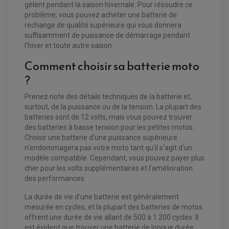
gèlent pendant la saison hivernale. Pour résoudre ce
problème, vous pouvez acheter une batterie de
rechange de qualité supérieure qui vous donnera
suffisamment de puissance de démarrage pendant
l'hiver et toute autre saison.
Comment choisir sa batterie moto
?
Prenez note des détails techniques de la batterie et,
surtout, de la puissance ou de la tension. La plupart des
batteries sont de 12 volts, mais vous pouvez trouver
des batteries à basse tension pour les petites motos.
Choisir une batterie d'une puissance supérieure
n'endommagera pas votre moto tant qu'il s'agit d'un
modèle compatible. Cependant, vous pouvez payer plus
EQUIPEMENT ELECTRIQUE QUAD / SSV
cher pour les volts supplémentaires et l'amélioration
ACCESSOIRES ELECTRIQUE QUAD / SSV
des performances.
BOITIER CDI QUAD ET SSV
CHARGEUR DE BATTERIE QUAD / SSV
COMPTEUR QUAD / SSV
La durée de vie d'une batterie est généralement
CONTACTEUR A CLÉ QUAD
mesurée en cycles, et la plupart des batteries de motos
DÉMARREUR
offrent une durée de vie allant de 500 à 1 200 cycles. Il
ECLAIRAGE LED / HALOGÈNE
STATOR ET REDRESSEUR / REGULATEUR
est évident que trouver une batterie de longue durée