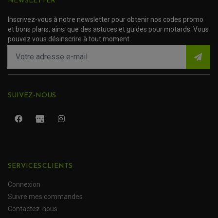
NEWSLETTER
TRANSMISSION
AMORTISSEUR DE COUPLE
Inscrivez-vous à notre newsletter pour obtenir nos codes promo
EMBRAYAGE MOTO
KIT CHAÎNE MOTO
et bons plans, ainsi que des astuces et guides pour motards. Vous
pouvez vous désinscrire à tout moment.
SUIVEZ-NOUS
SERVICES CLIENTS
ROULEMENT QUAD / SSV
JOINT DE TIGE D'AMORTISSEUR
Connexion
KIT ROULEMENT D'AMORTISSEUR
KIT ROULEMENT DE BRAS OSCILLANT
Suivre mes commandes
KIT ROULEMENT DE BIELLETTES D'AMORTISSEUR
PLASTIQUES MOTO CROSS ET ENDURO
KIT RÉPARATION ENTRETOISE D'AMORTISSEUR
Contactez-nous
PLASTIQUES GASGAS
KIT ROULEMENT & JOINT DE DIFFÉRENTIEL