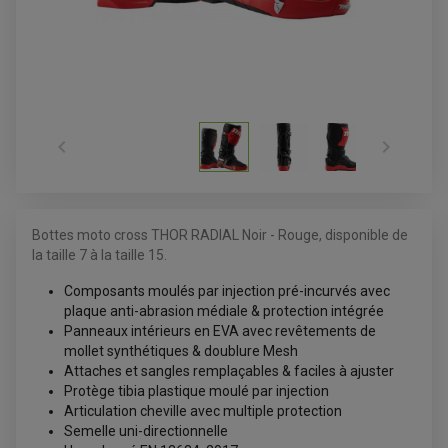


Bottes moto cross THOR RADIAL Noir - Rouge, disponible de
ACCESSOIRES QUAD
la taille 7 à la taille 15.
ACCESSOIRES ANODISES POUR QUAD
BOUCHON DE RÉSERVOIR QUAD
Composants moulés par injection pré-incurvés avec
GUIDON QUAD
KIT DÉCO QUAD / SSV
p
laque anti-abrasion médiale & protection intégrée
KIT POIGNÉE DE GAZ QUAD
Panneaux intérieurs en EVA avec r
evêtements de
POIGNÉE QUAD
mollet synthétiques & doublure Mesh
PROTÈGE-MAINS
PONTETS / REHAUSSES DE GUIDON
Attaches et sangles remplaçables & faciles à ajuster
REPOSE PIED QUAD
Protège tibia plastique moulé par injection
Articulation cheville avec multiple protection
BAGAGERIE / TREUIL / ATTELAGE
Semelle uni-directionnelle
ÉQUIPEMENT ÉLECTRIQUE
COFFRE / TOP CASE QUAD