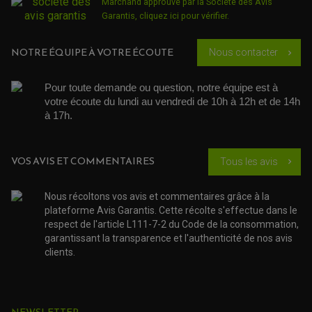
KIT RÉPARATION DEMARREUR
Marchand approuvé par la Société des Avis
SÉLECTEUR DE VITESSE
KIT RÉPARATION CARBU.
CÂBLE ACCÉLÉRATEUR
Garantis,
cliquez ici pour vérifier
.
KIT RÉPARATION ROBINET
PLASTIQUE QUAD / SSV
CÂBLE D'EMBRAYAGE
MEMBRANE / BOISSEAU
KICK DE DÉMARRAGE
PROTÈGE-MAINS
RADIATEUR MOTO
REPOSE PIEDS
NOTRE ÉQUIPE À VOTRE ÉCOUTE
Nous contacter
chevron_right
POMPE A ESSENCE
POIGNÉE
PIPE D'ADMISSION
GUIDON CROSS ET ENDURO
OUTILLAGE ET ACCESSOIRES ATELIER
DEMI COCOTTE
QUAD
Pour toute demande ou question, notre équipe est à 
PNEUMATIQUE
ACCESSOIRE ATELIER QUAD
votre écoute du lundi au vendredi de 10h à 12h et de 14h 
SUSPENSION
CHAMBRE A AIR
OUTILLAGE QUAD
à 17h. 
NOS MARQUES
JOINT SPY
FOURCHE ET AMORTISSEUR
ACCESSOIRE SCOOTER APRILIA
PROTECTION MOTO
ACCESSOIRE SCOOTER BMW
COUVRE CARTER ET SLIDER
VOS AVIS ET COMMENTAIRES
Tous les avis
chevron_right
ACCESSOIRE SCOOTER GILERA
PATINS DE PROTECTION TOP BLOCK
PATIN DE RECHANGE TOP BLOCK
ACCESSOIRE SCOOTER HONDA
PROTECTION RADIATEUR
ACCESSOIRE SCOOTER KYMCO
Nous récoltons vos avis et commentaires grâce à la
PROTECTION FOURCHE ET BRAS OSCILLANT
PROTECTION SILENCIEUX
ACCESSOIRE SCOOTER MBK
plateforme Avis Garantis. Cette récolte s'effectue dans le
PROTECTION LEVIER
respect de l'article L111-7-2 du Code de la consommation,
ACCESSOIRE SCOOTER PEUGEOT
TAMPONS ALLOY ULTIMA
garantissant la transparence et l'authenticité de nos avis
ACCESSOIRE SCOOTER PIAGGIO
clients.
ACCESSOIRE SCOOTER SUZUKI
ROULEMENT MOTO
ACCESSOIRE SCOOTER VESPA
ROULEMENT DE ROUE
ACCESSOIRE SCOOTER YAMAHA
ROULEMENT DE DIRECTION