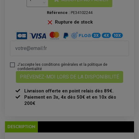
PLAQUETTE DE FREIN ARRIERE
MAÎTRE CYLINDRE
ENTRETIEN MOTO
Référence :
PE34102244
ATELIER, PADDOCK, STAND

Rupture de stock
ANTIPARASITE NGK
BOUGIE NGK
FILTRE A AIR
FILTRE A HUILE
FILTRE ET ACCESSOIRE ESSENCE
OUTILLAGE
PRODUIT D'ENTRETIEN
J'accepte les conditions générales et la politique de
confidentialité
PRÉVENEZ-MOI LORS DE LA DISPONIBILITÉ
Livraison offerte en point relais dès 89€.
Paiement en 3x, 4x dès 50€ et en 10x dès
200€
EQUIPEMENT ELECTRIQUE QUAD / SSV
DESCRIPTION
ACCESSOIRES ELECTRIQUE QUAD / SSV
BOITIER CDI QUAD ET SSV
CHARGEUR DE BATTERIE QUAD / SSV