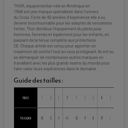
COMPTEUR QUAD / SSV
THOR, équipementier néé en Amérique en
CONTACTEUR A CLÉ QUAD
1968
est une marque spécialisée dans l'univers
DÉMARREUR
ECLAIRAGE LED / HALOGÈNE
du Cross
. Forte de 40 années d’expérience elle a su
STATOR ET REDRESSEUR / REGULATEUR
devenir incontournable pour les adeptes de sensations
VENTILATEUR DE RADIATEUR
fortes.
Thor
distribue l’équipement du pilote pour
hommes, femmes et également pour les enfants, en
EQUIPEMENT FREINAGE QUAD / SSV
passant de la tenue complète aux protections
PNEUMATIQUE
DISQUE DE FREIN QUAD / SSV
CE
.
Chaque article est conçu pour apporter un
KIT DURITE DE FREIN QUAD
MOUSSE
maximum de confort tout en vous protégeant. Ils ont su
KIT REPARATION MAÎTRE CYLINDRE QUAD / SSV
CHAMBRE À AIR
PLAQUETTES DE FREIN QUAD / SSV
se démarquer de nombreuses autres marques en
travaillant avec les plus grands teams du monde pour
EQUIPEMENT FREINAGE MOTO CROSS ET
faire valoir leurs expériences dans le domaine
.
HUILE ET PRODUIT D'ENTRETIEN QUAD
FREINAGE
ENDURO
HUILE POUR QUAD
ACCESSOIRE + VISSERIE FREINAGE
Guide des tailles :
ACCESSOIRES FREINAGE
PRODUIT D'ENTRETIEN QUAD
DISQUE DE FREIN
DISQUE DE FREIN AVANT
PLAQUETTE DE FREIN
DISQUE DE FREIN ARRIÈRE
KIT DURITE DE FREIN
PLAQUETTE DE FREIN
JANTES / ACCESSOIRES QUAD ET SSV
KIT DURITE D'EMBRAYAGE MOTO
KIT RÉPARATION PÉDALE DE FREIN
KIT RÉPARATION ÉTRIER DE FREIN
CHAÎNE A NEIGE QUAD-SSV
KIT RÉPARATION MAÎTRE CYLINDRE
KIT RÉPARATION MAÎTRE CYLINDRE
CHAÎNES A NEIGE
KIT RÉPARATION ÉTRIER DE FREIN
PRODUIT ENTRETIEN
MAÎTRE CYLINDRE
CHAMBRE A AIR QUAD ET SSV
FILTRE A AIR
CLOUS / CRAMPON VISSABLE
FILTRE A HUILE
ÉLARGISSEURES DE VOIES QUAD
ROULEMENT MOTO CROSS ET ENDURO
BOUGIE SCOOTER
HUILE ET PRODUIT D'ENTRETIEN
JANTES QUAD ET SSV
ROULEMENT DE ROUE AVANT
PRODUIT D'ENTRETIEN
HUILE MOTEUR
ROULEMENT DE ROUE ARRIÈRE
FILTRE A AIR K&N