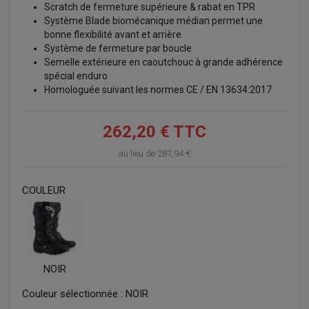
Scratch de fermeture supérieure & rabat en TPR
Système Blade biomécanique médian permet une
bonne flexibilité avant et arrière
Système de fermeture par boucle
Semelle extérieure en caoutchouc à grande adhérence
spécial enduro
Homologuée suivant les normes CE / EN 13634:2017
ACCESSOIRES QUAD
262,20 € TTC
ACCESSOIRES ANODISES POUR QUAD
BOUCHON DE RÉSERVOIR QUAD
au lieu de
281,94 €
GUIDON QUAD
KIT DÉCO QUAD / SSV
KIT POIGNÉE DE GAZ QUAD
POIGNÉE QUAD
COULEUR
PROTÈGE-MAINS
PONTETS / REHAUSSES DE GUIDON
REPOSE PIED QUAD
BAGAGERIE / TREUIL / ATTELAGE
ÉQUIPEMENT ÉLECTRIQUE
COFFRE / TOP CASE QUAD
NOIR
ACCESSOIRES ÉLECTRIQUE ENDURO
TREUIL ET ATTELAGE QUAD-SSV
PLAQUE PHARE
BAGAGERIE
Couleur sélectionnée :
NOIR
COMPTEUR D'HEURE
BAGAGERIE SOUPLE
DÉMARREUR
ÉCHAPPEMENT QUAD