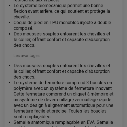
HUILE POUR QUAD
ACCESSOIRE + VISSERIE FREINAGE
ACCESSOIRES FREINAGE
Le système biomécanique permet une bonne
PRODUIT D'ENTRETIEN QUAD
DISQUE DE FREIN
DISQUE DE FREIN AVANT
flexion avant arrière, ce qui soutient et protège la
PLAQUETTE DE FREIN
DISQUE DE FREIN ARRIÈRE
cheville.
KIT DURITE DE FREIN
PLAQUETTE DE FREIN
JANTES / ACCESSOIRES QUAD ET SSV
KIT DURITE D'EMBRAYAGE MOTO
KIT RÉPARATION PÉDALE DE FREIN
Coque de pied en TPU monobloc injecté à double
CHAÎNE A NEIGE QUAD-SSV
KIT RÉPARATION ÉTRIER DE FREIN
KIT RÉPARATION MAÎTRE CYLINDRE
composé.
CHAÎNES A NEIGE
KIT RÉPARATION MAÎTRE CYLINDRE
KIT RÉPARATION ÉTRIER DE FREIN
PRODUIT ENTRETIEN
Des mousses souples entourent les chevilles et
CHAMBRE A AIR QUAD ET SSV
MAÎTRE CYLINDRE
FILTRE A AIR
CLOUS / CRAMPON VISSABLE
le collier, offrant confort et capacité d'absorption
FILTRE A HUILE
ÉLARGISSEURES DE VOIES QUAD
ROULEMENT MOTO CROSS ET ENDURO
des chocs.
BOUGIE SCOOTER
JANTES QUAD ET SSV
HUILE ET PRODUIT D'ENTRETIEN
ROULEMENT DE ROUE AVANT
PRODUIT D'ENTRETIEN
HUILE MOTEUR
ROULEMENT DE ROUE ARRIÈRE
FILTRE A AIR K&N
Les avantages :
PRODUIT D'ENTRETIEN
ROULEMENT D'AMORTISSEUR
ROULEMENT BIELLETTES
Des mousses souples entourent les chevilles et
ROULEMENT COLONNE DE DIRECTION
HUILE ET LUBRIFIANTS SCOOTER
PARTIE CYCLE
ROULEMENT BRAS OSCILLANT
le collier, offrant confort et capacité d'absorption
HUILE SCOOTER
ARAIGNÉE / SUPPORT CARÉNAGE
des chocs.
PRODUIT D'ENTRETIEN SCOOTER
BULLE / PARE-BRISE
Le système de fermeture comprend 3 boucles en
CÂBLE ACCÉLÉRATEUR
polymère avec un système de fermeture innovant.
CABLE D'EMBRAYAGE
PARTIE CYCLE
KIT RABAISSEMENT MOTO
Cette fermeture comprend un cliquet à mémoire et
BULLE / PARE-BRISE
KIT STREET BIKE
un système de déverrouillage/verrouillage rapide
LEVIER DE FREIN
LEVIER DE FREIN
avec un design à alignement automatique pour une
RÉTROVISEUR TYPE ORIGINE
LEVIER D'EMBRAYAGE
OPTIQUE TYPE ORIGINE
fermeture facile et précise. Toutes les boucles
PÉDALE DE FREIN
sont remplaçables.
PIÈCE MOTEUR
REPOSE PIED TYPE ORIGINE
Semelle anatomique remplaçable en EVA. Semelle
RETROVISEUR MOTO TYPE ORIGINE
GALET DE VARIATEUR
SÉLECTEUR DE VITESSE