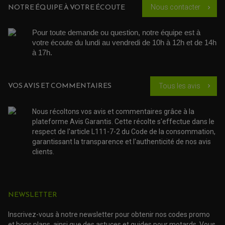
TRANSMISSION
NOTRE ÉQUIPE À VOTRE ÉCOUTE
Nous contacter
chevron_right
AMORTISSEUR DE COUPLE
EMBRAYAGE MOTO
KIT CHAÎNE MOTO
Pour toute demande ou question, notre équipe est à 
votre écoute du lundi au vendredi de 10h à 12h et de 14h 
à 17h. 
VOS AVIS ET COMMENTAIRES
Tous les avis
chevron_right
Nous récoltons vos avis et commentaires grâce à la
plateforme Avis Garantis. Cette récolte s'effectue dans le
respect de l'article L111-7-2 du Code de la consommation,
garantissant la transparence et l'authenticité de nos avis
clients.
NEWSLETTER
Inscrivez-vous à notre newsletter pour obtenir nos codes promo
et bons plans, ainsi que des astuces et guides pour motards. Vous