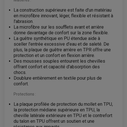
La construction supérieure est faite d'un matériau
en microfibre innovant, léger, flexible et résistant à
l'abrasion.
La microfibre sur les soufflets avant et arrière
donne davantage de confort sur la zone flexible.
La guêtre synthétique en PU étendue aide à
EQUIPEMENT ELECTRIQUE QUAD / SSV
sceller l'entrée excessive d'eau et de saleté. De
ACCESSOIRES ELECTRIQUE QUAD / SSV
plus, la plaque de guêtre arrière en TPR offre une
BOITIER CDI QUAD ET SSV
CHARGEUR DE BATTERIE QUAD / SSV
protection et un confort en flexion arrière.
COMPTEUR QUAD / SSV
Des mousses souples entourent les chevilles
CONTACTEUR A CLÉ QUAD
offrant confort et capacité d'absorption des
DÉMARREUR
ECLAIRAGE LED / HALOGÈNE
chocs.
STATOR ET REDRESSEUR / REGULATEUR
Doublure entièrement en textile pour plus de
VENTILATEUR DE RADIATEUR
confort.
EQUIPEMENT FREINAGE QUAD / SSV
Protections :
PNEUMATIQUE
DISQUE DE FREIN QUAD / SSV
KIT DURITE DE FREIN QUAD
MOUSSE
La plaque profilée de protection du mollet en TPU,
KIT REPARATION MAÎTRE CYLINDRE QUAD / SSV
CHAMBRE À AIR
la protection médiane supérieure en TPU, la
PLAQUETTES DE FREIN QUAD / SSV
cheville latérale extérieure en TPU et le contrefort
EQUIPEMENT FREINAGE MOTO CROSS ET
du talon en TPU offrent un soutien et une
HUILE ET PRODUIT D'ENTRETIEN QUAD
FREINAGE
ENDURO
résistance aux impacts.