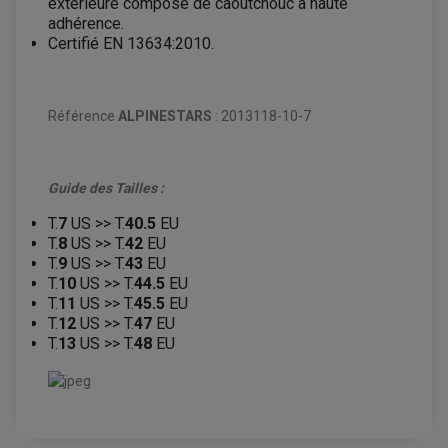
extérieure composé de caoutchouc à haute
COURROIE
VARIATEUR SCOOTER
adhérence.
POMPE A ESSENCE
Certifié EN 13634:2010.
Référence
ALPINESTARS
: 2013118-10-7
Guide des Tailles :
T.
7
US >> T.
40.5
EU
T.
8
US >> T.
42
EU
T.
9
US >> T.
43
EU
T.
10
US >> T.
44.5
EU
T.
11
US >> T.
45.5
EU
T.
12
US >> T.
47
EU
T.
13
US >> T.
48
EU