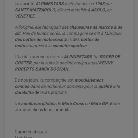
ANTIPARASITE NGK
La société
ALPINESTARS
à été fondée en
1963
par
BOUGIE NGK
SANTE MAZZAROLO
, elle est installée à
ASOLO
, en
FILTRE A AIR
VÉNÉTIEE
.
FILTRE A HUILE
FILTRE ET ACCESSOIRE ESSENCE
OUTILLAGE
À l'origine, elle fabriquait des
chaussures de marche
&
de
PRODUIT D'ENTRETIEN
ski
. Peu de temps après, la compagnie se mit à fabriquer
des bottes de motocross
puis des
bottes de
moto
adaptées à la
conduite sportive
.
L'un des premiers clients
ALPINESTARS
fut
ROGER DE
COSTER,
par la suite la société équipa aussi
KENNY
ROBERTS
&
MICK DOOHAN
.
De nos jours, la compagnie est
mondialement
connue
dans de nombreux domaine pour la
qualité
& la
durabilité
de leurs produits.
De
nombreux pilotes
de
Moto Cross
où
Moto GP
utilise
aux quotidiens leurs produits.
Caractéristiques :
Matières :